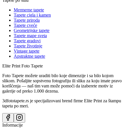
Tapete po stilu
Mermerne tapete
Tapete cigla i kamen
Tapete priroda
Tapete cveće
Geometrijske tapete
Tapete mape sveta
Tapete gradovi
Tapete životinje
Vintage tapete
Apstraktne tapete
Elite Print
Foto Tapete
Foto Tapete možete uraditi bilo koje dimenzije i sa bilo kojom
slikom. Pošaljite sopstvenu fotografiju ili sliku za koju imate pravo
korišćenja — naš tim vam može pomoći da izaberete motiv iz
galerije od preko 1.000 dezena.
3dfototapete.rs je specijalizovani brend firme Elite Print za štampu
tapeta po meri.
Informacije