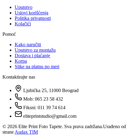
Uputstvo
Uslovi korišćenja
Politika privatnosti
Kolačići
Pomoć
Kako naručiti
Uputstvo za montažu
Dostava i plaćanje
Korpa
Slike na platnu po meri
Kontaktirajte nas
Ljubićka 25, 11000 Beograd
Mob: 065 23 58 432
Fiksni: 011 39 74 614
eliteprintstudio@gmail.com
©
2026
Elite Print Foto Tapete. Sva prava zadržana.
Urađeno od
strane
Audax TIM