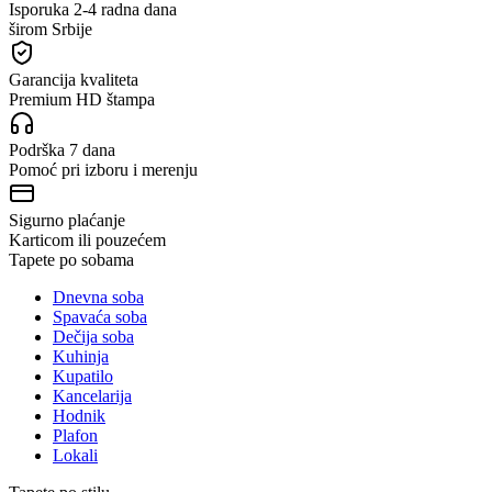
Isporuka 2-4 radna dana
širom Srbije
Garancija kvaliteta
Premium HD štampa
Podrška 7 dana
Pomoć pri izboru i merenju
Sigurno plaćanje
Karticom ili pouzećem
Tapete po sobama
Dnevna soba
Spavaća soba
Dečija soba
Kuhinja
Kupatilo
Kancelarija
Hodnik
Plafon
Lokali