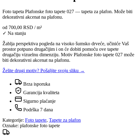
Foto tapeta Plafonske foto tapete 027 — tapeta za plafon. Može biti
dekorativni akcenat na plafonu.
od
700,00 RSD
/ m²
✓ Na stanju
Žablja perspektiva pogleda na visoko šumsko drveće, učiniće Vaš
prostor potpuno drugačijim i on će dobiti pomoću ove tapete
drugačiju vizuelnu dimenziju. Motiv Plafonske foto tapete 027 može
biti dekorativni akcenat na plafonu.
Želite drugi motiv? Pošaljite svoju sliku →
Brza isporuka
Garancija kvaliteta
Sigurno plaćanje
Podrška 7 dana
Kategorije:
Foto tapete
,
Tapete za plafon
Oznake:
plafonske foto tapete