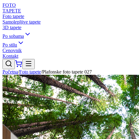
FOTO
TAPETE
Foto tapete
Samolepljive tapete
3D tapete
Po sobama
Po stilu
Cenovnik
Kontakt
Početna
/
Foto tapete
/
Plafonske foto tapete 027