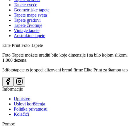
Tapete cveće
Geometrijske tapete
Tapete mape sveta
Tapete gradovi
Tapete životinje
Vintage tapete
Apstraktne tapete
Elite Print
Foto Tapete
Foto Tapete možete uraditi bilo koje dimenzije i sa bilo kojom slikom.
1.000 dezena.
3dfototapete.rs je specijalizovani brend firme Elite Print za štampu tap
Informacije
Uputstvo
Uslovi korišćenja
Politika privatnosti
Kolačići
Pomoć