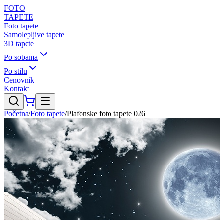
FOTO
TAPETE
Foto tapete
Samolepljive tapete
3D tapete
Po sobama
Po stilu
Cenovnik
Kontakt
Početna
/
Foto tapete
/
Plafonske foto tapete 026