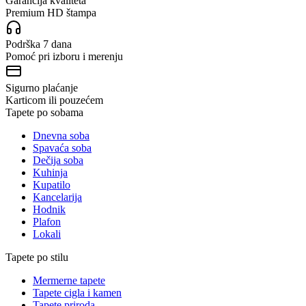
Garancija kvaliteta
Premium HD štampa
Podrška 7 dana
Pomoć pri izboru i merenju
Sigurno plaćanje
Karticom ili pouzećem
Tapete po sobama
Dnevna soba
Spavaća soba
Dečija soba
Kuhinja
Kupatilo
Kancelarija
Hodnik
Plafon
Lokali
Tapete po stilu
Mermerne tapete
Tapete cigla i kamen
Tapete priroda