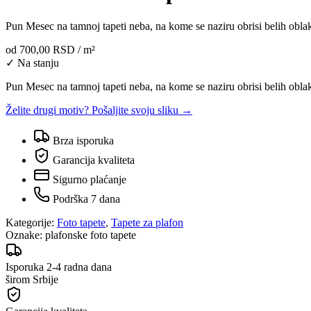
Pun Mesec na tamnoj tapeti neba, na kome se naziru obrisi belih obla
od
700,00 RSD
/ m²
✓ Na stanju
Pun Mesec na tamnoj tapeti neba, na kome se naziru obrisi belih obla
Želite drugi motiv? Pošaljite svoju sliku →
Brza isporuka
Garancija kvaliteta
Sigurno plaćanje
Podrška 7 dana
Kategorije:
Foto tapete
,
Tapete za plafon
Oznake:
plafonske foto tapete
Isporuka 2-4 radna dana
širom Srbije