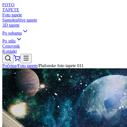
FOTO
TAPETE
Foto tapete
Samolepljive tapete
3D tapete
Po sobama
Po stilu
Cenovnik
Kontakt
Početna
/
Foto tapete
/
Plafonske foto tapete 011