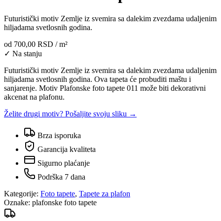
Futuristički motiv Zemlje iz svemira sa dalekim zvezdama udaljenim
hiljadama svetlosnih godina.
od
700,00 RSD
/ m²
✓ Na stanju
Futuristički motiv Zemlje iz svemira sa dalekim zvezdama udaljenim
hiljadama svetlosnih godina. Ova tapeta će probuditi maštu i
sanjarenje. Motiv Plafonske foto tapete 011 može biti dekorativni
akcenat na plafonu.
Želite drugi motiv? Pošaljite svoju sliku →
Brza isporuka
Garancija kvaliteta
Sigurno plaćanje
Podrška 7 dana
Kategorije:
Foto tapete
,
Tapete za plafon
Oznake:
plafonske foto tapete