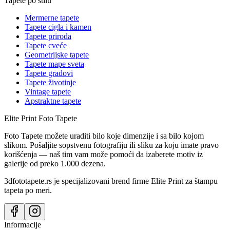
Tapete po stilu
Mermerne tapete
Tapete cigla i kamen
Tapete priroda
Tapete cveće
Geometrijske tapete
Tapete mape sveta
Tapete gradovi
Tapete životinje
Vintage tapete
Apstraktne tapete
Elite Print
Foto Tapete
Foto Tapete možete uraditi bilo koje dimenzije i sa bilo kojom
slikom. Pošaljite sopstvenu fotografiju ili sliku za koju imate pravo
korišćenja — naš tim vam može pomoći da izaberete motiv iz
galerije od preko 1.000 dezena.
3dfototapete.rs je specijalizovani brend firme Elite Print za štampu
tapeta po meri.
Informacije