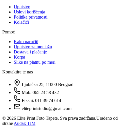
Uputstvo
Uslovi korišćenja
Politika privatnosti
Kolačići
Pomoć
Kako naručiti
Uputstvo za montažu
Dostava i plaćanje
Korpa
Slike na platnu po meri
Kontaktirajte nas
Ljubićka 25, 11000 Beograd
Mob: 065 23 58 432
Fiksni: 011 39 74 614
eliteprintstudio@gmail.com
©
2026
Elite Print Foto Tapete. Sva prava zadržana.
Urađeno od
strane
Audax TIM