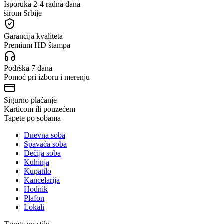
Isporuka 2-4 radna dana
širom Srbije
Garancija kvaliteta
Premium HD štampa
Podrška 7 dana
Pomoć pri izboru i merenju
Sigurno plaćanje
Karticom ili pouzećem
Tapete po sobama
Dnevna soba
Spavaća soba
Dečija soba
Kuhinja
Kupatilo
Kancelarija
Hodnik
Plafon
Lokali