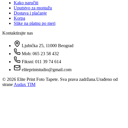
Kako naručiti
Uputstvo za montažu
Dostava i plaćanje
Korpa
Slike na platnu po meri
Kontaktirajte nas
Ljubićka 25, 11000 Beograd
Mob: 065 23 58 432
Fiksni: 011 39 74 614
eliteprintstudio@gmail.com
©
2026
Elite Print Foto Tapete. Sva prava zadržana.
Urađeno od
strane
Audax TIM