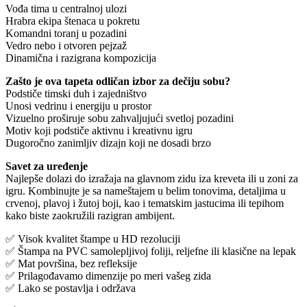
Vođa tima u centralnoj ulozi
Hrabra ekipa štenaca u pokretu
Komandni toranj u pozadini
Vedro nebo i otvoren pejzaž
Dinamična i razigrana kompozicija
Zašto je ova tapeta odličan izbor za dečiju sobu?
Podstiče timski duh i zajedništvo
Unosi vedrinu i energiju u prostor
Vizuelno proširuje sobu zahvaljujući svetloj pozadini
Motiv koji podstiče aktivnu i kreativnu igru
Dugoročno zanimljiv dizajn koji ne dosadi brzo
Savet za uređenje
Najlepše dolazi do izražaja na glavnom zidu iza kreveta ili u zoni za
igru. Kombinujte je sa nameštajem u belim tonovima, detaljima u
crvenoj, plavoj i žutoj boji, kao i tematskim jastucima ili tepihom
kako biste zaokružili razigran ambijent.
✅ Visok kvalitet štampe u HD rezoluciji
✅ Štampa na PVC samolepljivoj foliji, reljefne ili klasične na lepak
✅ Mat površina, bez refleksije
✅ Prilagođavamo dimenzije po meri vašeg zida
✅ Lako se postavlja i održava