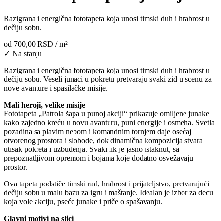
Razigrana i energična fototapeta koja unosi timski duh i hrabrost u
dečiju sobu.
od
700,00 RSD
/ m²
✓ Na stanju
Razigrana i energična fototapeta koja unosi timski duh i hrabrost u
dečiju sobu. Veseli junaci u pokretu pretvaraju svaki zid u scenu za
nove avanture i spasilačke misije.
Mali heroji, velike misije
Fototapeta „Patrola šapa u punoj akciji“ prikazuje omiljene junake
kako zajedno kreću u novu avanturu, puni energije i osmeha. Svetla
pozadina sa plavim nebom i komandnim tornjem daje osećaj
otvorenog prostora i slobode, dok dinamična kompozicija stvara
utisak pokreta i uzbuđenja. Svaki lik je jasno istaknut, sa
prepoznatljivom opremom i bojama koje dodatno osvežavaju
prostor.
Ova tapeta podstiče timski rad, hrabrost i prijateljstvo, pretvarajući
dečiju sobu u malu bazu za igru i maštanje. Idealan je izbor za decu
koja vole akciju, pseće junake i priče o spašavanju.
Glavni motivi na slici