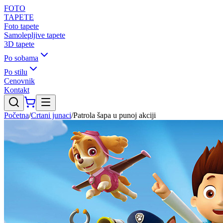
FOTO
TAPETE
Foto tapete
Samolepljive tapete
3D tapete
Po sobama
Po stilu
Cenovnik
Kontakt
Početna
/
Crtani junaci
/
Patrola šapa u punoj akciji