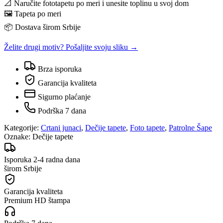
📐 Naručite fototapetu po meri i unesite toplinu u svoj dom
🖼️ Tapeta po meri
📦 Dostava širom Srbije
Želite drugi motiv? Pošaljite svoju sliku →
Brza isporuka
Garancija kvaliteta
Sigurno plaćanje
Podrška 7 dana
Kategorije:
Crtani junaci
,
Dečije tapete
,
Foto tapete
,
Patrolne Šape
Oznake:
Dečije tapete
Isporuka 2-4 radna dana
širom Srbije
Garancija kvaliteta
Premium HD štampa