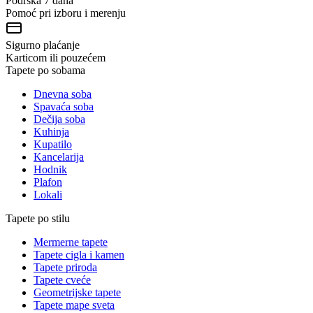
Podrška 7 dana
Pomoć pri izboru i merenju
Sigurno plaćanje
Karticom ili pouzećem
Tapete po sobama
Dnevna soba
Spavaća soba
Dečija soba
Kuhinja
Kupatilo
Kancelarija
Hodnik
Plafon
Lokali
Tapete po stilu
Mermerne tapete
Tapete cigla i kamen
Tapete priroda
Tapete cveće
Geometrijske tapete
Tapete mape sveta