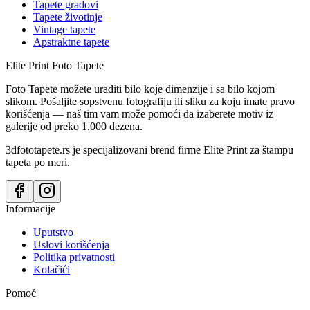
Tapete gradovi
Tapete životinje
Vintage tapete
Apstraktne tapete
Elite Print
Foto Tapete
Foto Tapete možete uraditi bilo koje dimenzije i sa bilo kojom
slikom. Pošaljite sopstvenu fotografiju ili sliku za koju imate pravo
korišćenja — naš tim vam može pomoći da izaberete motiv iz
galerije od preko 1.000 dezena.
3dfototapete.rs je specijalizovani brend firme Elite Print za štampu
tapeta po meri.
Informacije
Uputstvo
Uslovi korišćenja
Politika privatnosti
Kolačići
Pomoć