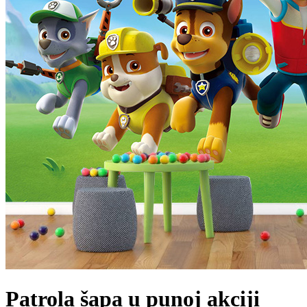
Patrola šapa u punoj akciji