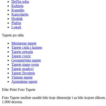
Dečija soba
Kuhinja
Kupatilo
Kancelarija
Hodnik
Plafon
Lokali
Tapete po stilu
Mermerne tapete
Tapete cigla i kamen
Tapete priroda
Tapete cveće
Geometrijske tapete
Tapete mape sveta
Tapete gradovi
Tapete životinje
Vintage tapete
Apstraktne tapete
Elite Print
Foto Tapete
Foto Tapete možete uraditi bilo koje dimenzije i sa bilo kojom slikom.
1.000 dezena.