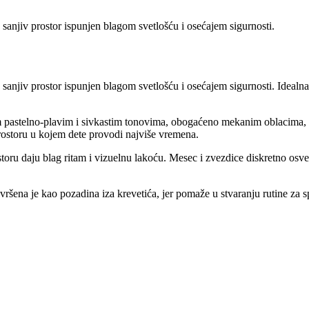
 sanjiv prostor ispunjen blagom svetlošću i osećajem sigurnosti.
 sanjiv prostor ispunjen blagom svetlošću i osećajem sigurnosti. Idealn
 pastelno-plavim i sivkastim tonovima, obogaćeno mekanim oblacima, 
 prostoru u kojem dete provodi najviše vremena.
toru daju blag ritam i vizuelnu lakoću. Mesec i zvezdice diskretno osvet
ršena je kao pozadina iza krevetića, jer pomaže u stvaranju rutine za 