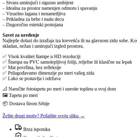
– Stvara umirujući i siguran ambijent
– Idealna za prostor namenjen odmoru i spavanju
– Vizuelno lagana i nenametljiva
– Prikladna za bebe i malu decu
– Dugoročno estetski postojana
Savet za uređenje
Najlepše dolazi do izražaja iza krevetića ili na glavnom zidu sobe. K
skladan, nežan i umirujući izgled prostora.
✅ Visok kvalitet štampe u HD rezoluciji
✅ Štampa na PVC samolepljivoj foliji, reljefne ili klasične na lepak
✅ Mat površina, bez refleksije
✅ Prilagođavamo dimenzije po meri vašeg zida
✅ Lako se postavlja i održava
📐 Naručite fototapetu po meri i unesite toplinu u svoj dom
🖼️ Tapeta po meri
📦 Dostava širom Srbije
Želite drugi motiv? Pošaljite svoju sliku →
Brza isporuka