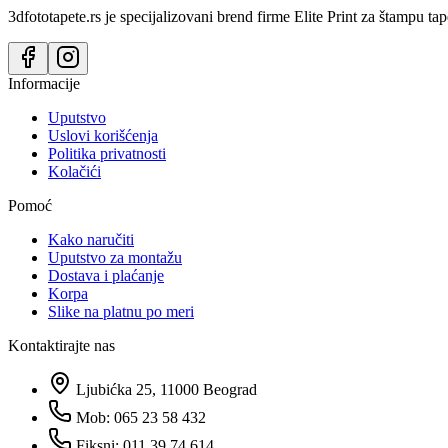
3dfototapete.rs je specijalizovani brend firme Elite Print za štampu tap
Informacije
Uputstvo
Uslovi korišćenja
Politika privatnosti
Kolačići
Pomoć
Kako naručiti
Uputstvo za montažu
Dostava i plaćanje
Korpa
Slike na platnu po meri
Kontaktirajte nas
Ljubićka 25, 11000 Beograd
Mob: 065 23 58 432
Fiksni: 011 39 74 614