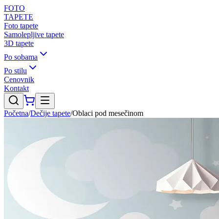
FOTO
TAPETE
Foto tapete
Samolepljive tapete
3D tapete
Po sobama
Po stilu
Cenovnik
Kontakt
Početna
/
Dečije tapete
/
Oblaci pod mesečinom