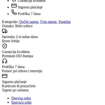
Garancija kvaliteta
Sigurno plaćanje
Podrška 7 dana
Kategorije:
Dečije tapete
,
Foto tapete
,
Pastelne
Oznake:
Bebi sobice
Isporuka 2-4 radna dana
širom Srbije
Garancija kvaliteta
Premium HD štampa
Podrška 7 dana
Pomoć pri izboru i merenju
Sigurno plaćanje
Karticom ili pouzećem
Tapete po sobama
Dnevna soba
Spavaća soba