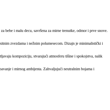
a za bebe i malu decu, savršena za mirne trenutke, odmor i prve snove.
sitnim zvezdama i nežnim polumesecom. Dizajn je minimalistički i
ljavaju kompoziciju, stvarajući atmosferu tišine i spokojstva, nalik
spavanje i mirnog ambijenta. Zahvaljujući neutralnim bojama i