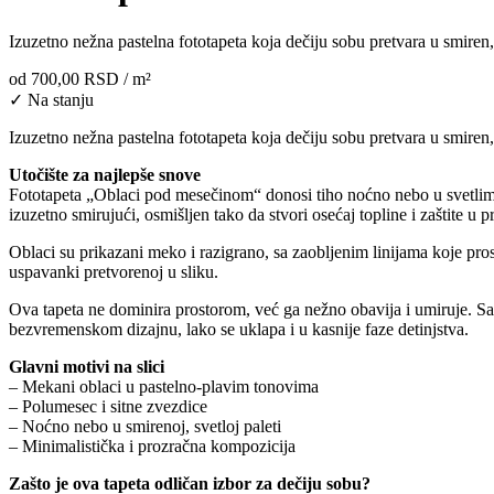
Izuzetno nežna pastelna fototapeta koja dečiju sobu pretvara u smiren,
od
700,00 RSD
/ m²
✓ Na stanju
Izuzetno nežna pastelna fototapeta koja dečiju sobu pretvara u smiren,
Utočište za najlepše snove
Fototapeta „Oblaci pod mesečinom“ donosi tiho noćno nebo u svetlim
izuzetno smirujući, osmišljen tako da stvori osećaj topline i zaštite u
Oblaci su prikazani meko i razigrano, sa zaobljenim linijama koje pros
uspavanki pretvorenoj u sliku.
Ova tapeta ne dominira prostorom, već ga nežno obavija i umiruje. Sav
bezvremenskom dizajnu, lako se uklapa i u kasnije faze detinjstva.
Glavni motivi na slici
– Mekani oblaci u pastelno-plavim tonovima
– Polumesec i sitne zvezdice
– Noćno nebo u smirenoj, svetloj paleti
– Minimalistička i prozračna kompozicija
Zašto je ova tapeta odličan izbor za dečiju sobu?