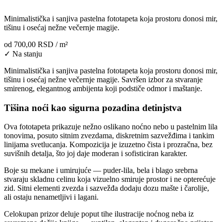
Minimalistička i sanjiva pastelna fototapeta koja prostoru donosi mir,
tišinu i osećaj nežne večernje magije.
od
700,00 RSD
/ m²
✓ Na stanju
Minimalistička i sanjiva pastelna fototapeta koja prostoru donosi mir,
tišinu i osećaj nežne večernje magije. Savršen izbor za stvaranje
smirenog, elegantnog ambijenta koji podstiče odmor i maštanje.
Tišina noći kao sigurna pozadina detinjstva
Ova fototapeta prikazuje nežno oslikano noćno nebo u pastelnim lila
tonovima, posuto sitnim zvezdama, diskretnim sazvežđima i tankim
linijama svetlucanja. Kompozicija je izuzetno čista i prozračna, bez
suvišnih detalja, što joj daje moderan i sofisticiran karakter.
Boje su mekane i umirujuće — puder-lila, bela i blago srebrna
stvaraju skladnu celinu koja vizuelno smiruje prostor i ne opterećuje
zid. Sitni elementi zvezda i sazvežđa dodaju dozu mašte i čarolije,
ali ostaju nenametljivi i lagani.
Celokupan prizor deluje poput tihe ilustracije noćnog neba iz