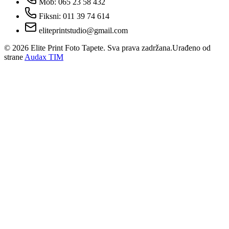
Mob: 065 23 58 432
Fiksni: 011 39 74 614
eliteprintstudio@gmail.com
©
2026
Elite Print Foto Tapete. Sva prava zadržana.
Urađeno od
strane
Audax TIM