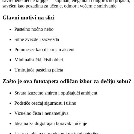
savremene dečije knjige — suptilan, elegantan i dugoročno prijatan,
savršen kao pozadina za učenje, odmor i večernje smirivanje.
Glavni motivi na slici
Pastelno noćno nebo
Sitne zvezde i sazvežđa
Polumesec kao diskretan akcent
Minimalistički, čisti oblici
Umirujuća pastelna paleta
Zašto je ova fototapeta odličan izbor za dečiju sobu?
Stvara izuzetno smiren i opuštajući ambijent
Podstiče osećaj sigurnosti i tišine
Vizuelno čista i nenametljiva
Idealna za dugotrajan boravak i učenje
Lako se uklapa u moderan i pastelni enterijer