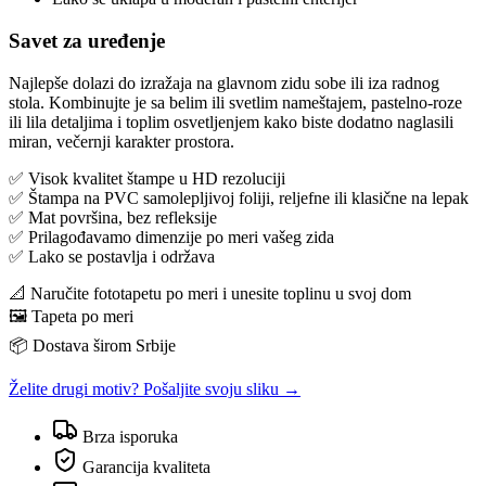
Savet za uređenje
Najlepše dolazi do izražaja na glavnom zidu sobe ili iza radnog
stola. Kombinujte je sa belim ili svetlim nameštajem, pastelno-roze
ili lila detaljima i toplim osvetljenjem kako biste dodatno naglasili
miran, večernji karakter prostora.
✅ Visok kvalitet štampe u HD rezoluciji
✅ Štampa na PVC samolepljivoj foliji, reljefne ili klasične na lepak
✅ Mat površina, bez refleksije
✅ Prilagođavamo dimenzije po meri vašeg zida
✅ Lako se postavlja i održava
📐 Naručite fototapetu po meri i unesite toplinu u svoj dom
🖼️ Tapeta po meri
📦 Dostava širom Srbije
Želite drugi motiv? Pošaljite svoju sliku →
Brza isporuka
Garancija kvaliteta