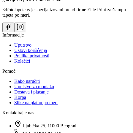
3dfototapete.rs je specijalizovani brend firme Elite Print za štampu
tapeta po meri.
Informacije
Uputstvo
Uslovi korišćenja
Politika privatnosti
Kolačići
Pomoć
Kako naručiti
Uputstvo za montažu
Dostava i plaćanje
Korpa
Slike na platnu po meri
Kontaktirajte nas
Ljubićka 25, 11000 Beograd