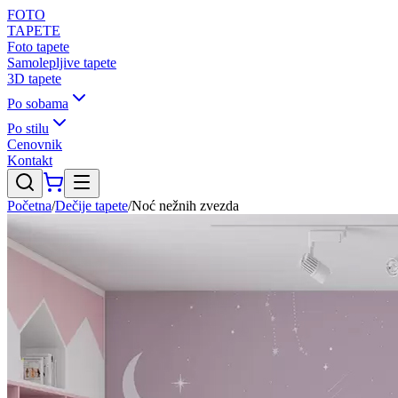
FOTO
TAPETE
Foto tapete
Samolepljive tapete
3D tapete
Po sobama
Po stilu
Cenovnik
Kontakt
Početna
/
Dečije tapete
/
Noć nežnih zvezda