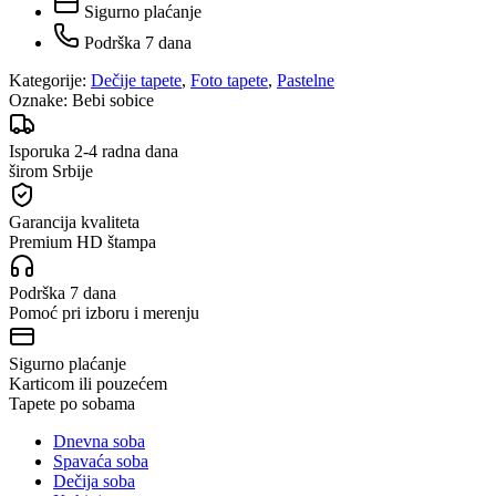
Sigurno plaćanje
Podrška 7 dana
Kategorije:
Dečije tapete
,
Foto tapete
,
Pastelne
Oznake:
Bebi sobice
Isporuka 2-4 radna dana
širom Srbije
Garancija kvaliteta
Premium HD štampa
Podrška 7 dana
Pomoć pri izboru i merenju
Sigurno plaćanje
Karticom ili pouzećem
Tapete po sobama
Dnevna soba
Spavaća soba
Dečija soba