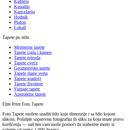
Kuhinja
Kupatilo
Kancelarija
Hodnik
Plafon
Lokali
Tapete po stilu
Mermerne tapete
Tapete cigla i kamen
Tapete priroda
Tapete cveće
Geometrijske tapete
Tapete mape sveta
Tapete gradovi
Tapete životinje
Vintage tapete
Apstraktne tapete
Elite Print
Foto Tapete
Foto Tapete možete uraditi bilo koje dimenzije i sa bilo kojom
slikom. Pošaljite sopstvenu fotografiju ili sliku za koju imate pravo
korišćenja — naš tim vam može pomoći da izaberete motiv iz
galerije od preko 1.000 dezena.