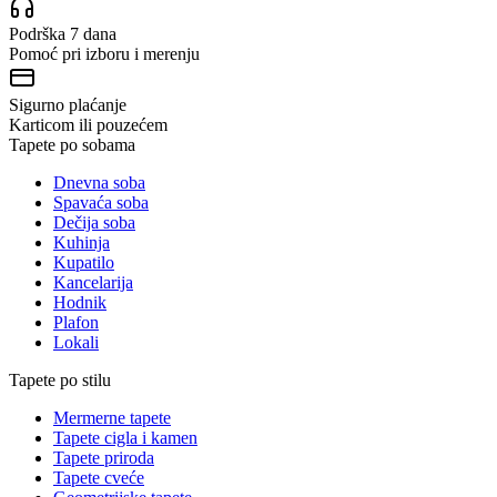
Podrška 7 dana
Pomoć pri izboru i merenju
Sigurno plaćanje
Karticom ili pouzećem
Tapete po sobama
Dnevna soba
Spavaća soba
Dečija soba
Kuhinja
Kupatilo
Kancelarija
Hodnik
Plafon
Lokali
Tapete po stilu
Mermerne tapete
Tapete cigla i kamen
Tapete priroda
Tapete cveće