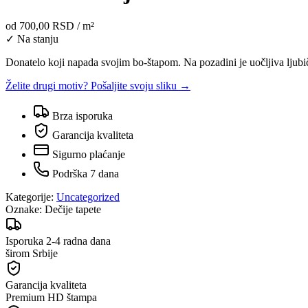
od
700,00 RSD
/ m²
✓ Na stanju
Donatelo koji napada svojim bo-štapom. Na pozadini je uočljiva ljubič
Želite drugi motiv? Pošaljite svoju sliku →
Brza isporuka
Garancija kvaliteta
Sigurno plaćanje
Podrška 7 dana
Kategorije:
Uncategorized
Oznake:
Dečije tapete
Isporuka 2-4 radna dana
širom Srbije
Garancija kvaliteta
Premium HD štampa