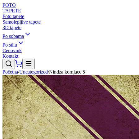
FOTO
TAPETE
Foto tapete
Samolepljive tapete
3D tapete
Po sobama
Po stilu
Cenovnik
Kontakt
Početna
/
Uncategorized
/
Nindza kornjace 5