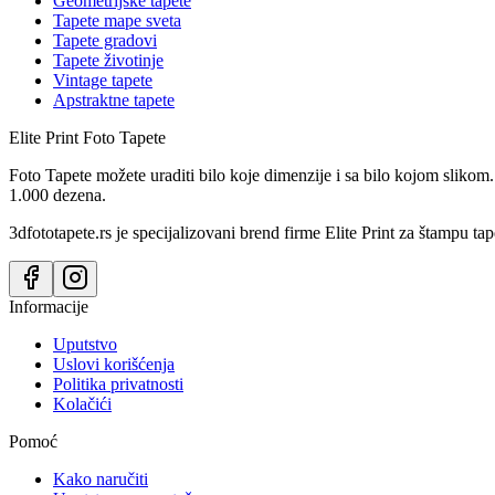
Geometrijske tapete
Tapete mape sveta
Tapete gradovi
Tapete životinje
Vintage tapete
Apstraktne tapete
Elite Print
Foto Tapete
Foto Tapete možete uraditi bilo koje dimenzije i sa bilo kojom slikom.
1.000 dezena.
3dfototapete.rs je specijalizovani brend firme Elite Print za štampu tap
Informacije
Uputstvo
Uslovi korišćenja
Politika privatnosti
Kolačići
Pomoć
Kako naručiti