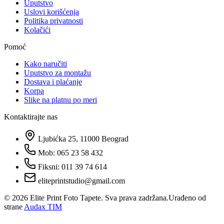
Uputstvo
Uslovi korišćenja
Politika privatnosti
Kolačići
Pomoć
Kako naručiti
Uputstvo za montažu
Dostava i plaćanje
Korpa
Slike na platnu po meri
Kontaktirajte nas
Ljubićka 25, 11000 Beograd
Mob: 065 23 58 432
Fiksni: 011 39 74 614
eliteprintstudio@gmail.com
©
2026
Elite Print Foto Tapete. Sva prava zadržana.
Urađeno od
strane
Audax TIM