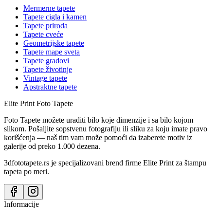
Mermerne tapete
Tapete cigla i kamen
Tapete priroda
Tapete cveće
Geometrijske tapete
Tapete mape sveta
Tapete gradovi
Tapete životinje
Vintage tapete
Apstraktne tapete
Elite Print
Foto Tapete
Foto Tapete možete uraditi bilo koje dimenzije i sa bilo kojom
slikom. Pošaljite sopstvenu fotografiju ili sliku za koju imate pravo
korišćenja — naš tim vam može pomoći da izaberete motiv iz
galerije od preko 1.000 dezena.
3dfototapete.rs je specijalizovani brend firme Elite Print za štampu
tapeta po meri.
Informacije