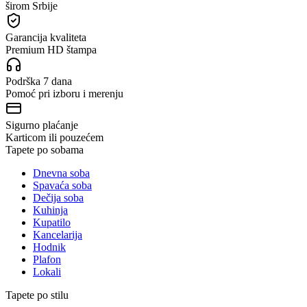
širom Srbije
Garancija kvaliteta
Premium HD štampa
Podrška 7 dana
Pomoć pri izboru i merenju
Sigurno plaćanje
Karticom ili pouzećem
Tapete po sobama
Dnevna soba
Spavaća soba
Dečija soba
Kuhinja
Kupatilo
Kancelarija
Hodnik
Plafon
Lokali
Tapete po stilu