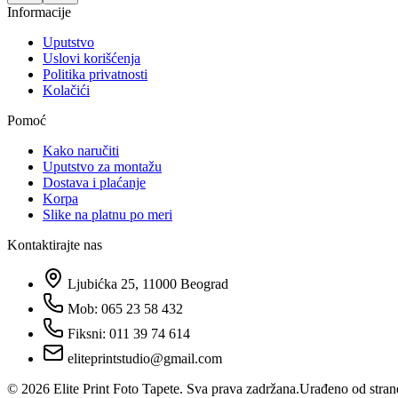
Informacije
Uputstvo
Uslovi korišćenja
Politika privatnosti
Kolačići
Pomoć
Kako naručiti
Uputstvo za montažu
Dostava i plaćanje
Korpa
Slike na platnu po meri
Kontaktirajte nas
Ljubićka 25, 11000 Beograd
Mob: 065 23 58 432
Fiksni: 011 39 74 614
eliteprintstudio@gmail.com
©
2026
Elite Print Foto Tapete. Sva prava zadržana.
Urađeno od stran