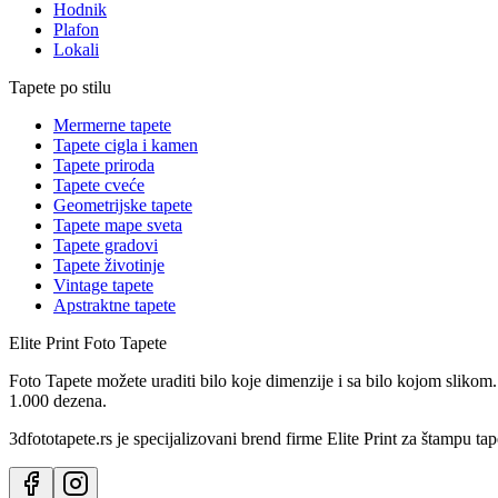
Hodnik
Plafon
Lokali
Tapete po stilu
Mermerne tapete
Tapete cigla i kamen
Tapete priroda
Tapete cveće
Geometrijske tapete
Tapete mape sveta
Tapete gradovi
Tapete životinje
Vintage tapete
Apstraktne tapete
Elite Print
Foto Tapete
Foto Tapete možete uraditi bilo koje dimenzije i sa bilo kojom slikom.
1.000 dezena.
3dfototapete.rs je specijalizovani brend firme Elite Print za štampu tap