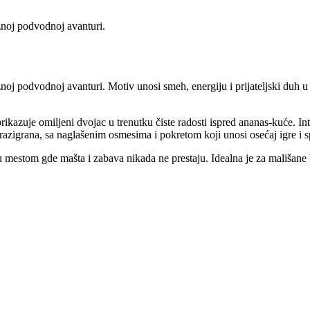
žnoj podvodnoj avanturi.
noj podvodnoj avanturi. Motiv unosi smeh, energiju i prijateljski duh u
ikazuje omiljeni dvojac u trenutku čiste radosti ispred ananas-kuće. Int
 razigrana, sa naglašenim osmesima i pokretom koji unosi osećaj igre i s
bu mestom gde mašta i zabava nikada ne prestaju. Idealna je za mališane 