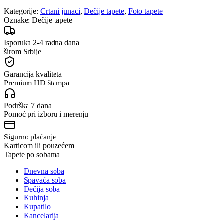
Kategorije:
Crtani junaci
,
Dečije tapete
,
Foto tapete
Oznake:
Dečije tapete
Isporuka 2-4 radna dana
širom Srbije
Garancija kvaliteta
Premium HD štampa
Podrška 7 dana
Pomoć pri izboru i merenju
Sigurno plaćanje
Karticom ili pouzećem
Tapete po sobama
Dnevna soba
Spavaća soba
Dečija soba
Kuhinja
Kupatilo
Kancelarija