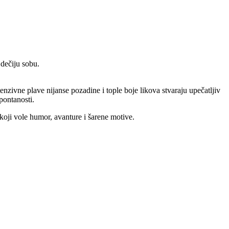
 dečiju sobu.
enzivne plave nijanse pozadine i tople boje likova stvaraju upečatljiv
pontanosti.
koji vole humor, avanture i šarene motive.