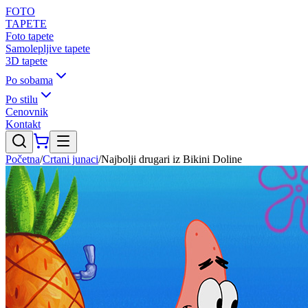
FOTO
TAPETE
Foto tapete
Samolepljive tapete
3D tapete
Po sobama
Po stilu
Cenovnik
Kontakt
Početna
/
Crtani junaci
/
Najbolji drugari iz Bikini Doline