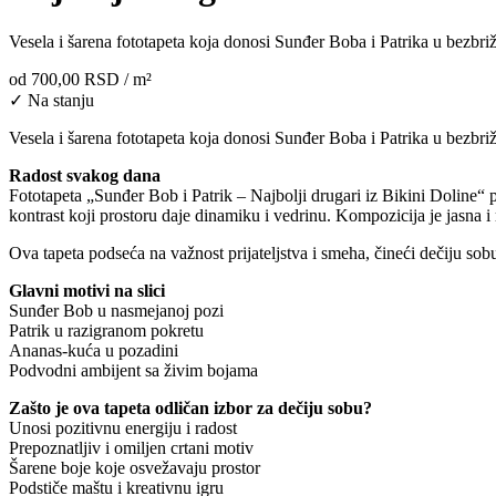
Vesela i šarena fototapeta koja donosi Sunđer Boba i Patrika u bezbri
od
700,00 RSD
/ m²
✓ Na stanju
Vesela i šarena fototapeta koja donosi Sunđer Boba i Patrika u bezbriž
Radost svakog dana
Fototapeta „Sunđer Bob i Patrik – Najbolji drugari iz Bikini Doline“ pr
kontrast koji prostoru daje dinamiku i vedrinu. Kompozicija je jasna i
Ova tapeta podseća na važnost prijateljstva i smeha, čineći dečiju so
Glavni motivi na slici
Sunđer Bob u nasmejanoj pozi
Patrik u razigranom pokretu
Ananas-kuća u pozadini
Podvodni ambijent sa živim bojama
Zašto je ova tapeta odličan izbor za dečiju sobu?
Unosi pozitivnu energiju i radost
Prepoznatljiv i omiljen crtani motiv
Šarene boje koje osvežavaju prostor
Podstiče maštu i kreativnu igru