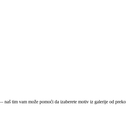
ja — naš tim vam može pomoći da izaberete motiv iz galerije od preko