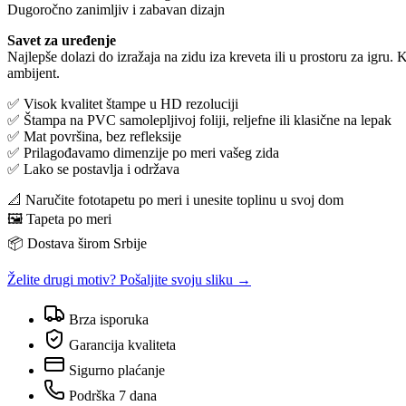
Dugoročno zanimljiv i zabavan dizajn
Savet za uređenje
Najlepše dolazi do izražaja na zidu iza kreveta ili u prostoru za igru. 
ambijent.
✅ Visok kvalitet štampe u HD rezoluciji
✅ Štampa na PVC samolepljivoj foliji, reljefne ili klasične na lepak
✅ Mat površina, bez refleksije
✅ Prilagođavamo dimenzije po meri vašeg zida
✅ Lako se postavlja i održava
📐 Naručite fototapetu po meri i unesite toplinu u svoj dom
🖼️ Tapeta po meri
📦 Dostava širom Srbije
Želite drugi motiv? Pošaljite svoju sliku →
Brza isporuka
Garancija kvaliteta
Sigurno plaćanje
Podrška 7 dana