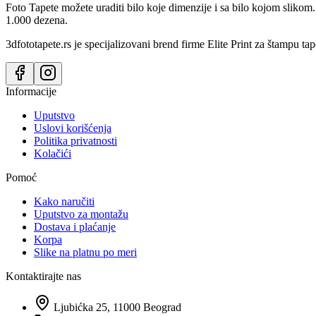
Foto Tapete možete uraditi bilo koje dimenzije i sa bilo kojom slikom.
1.000 dezena.
3dfototapete.rs je specijalizovani brend firme Elite Print za štampu tap
Informacije
Uputstvo
Uslovi korišćenja
Politika privatnosti
Kolačići
Pomoć
Kako naručiti
Uputstvo za montažu
Dostava i plaćanje
Korpa
Slike na platnu po meri
Kontaktirajte nas
Ljubićka 25, 11000 Beograd