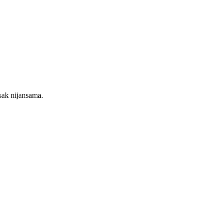
sak
nijansama.