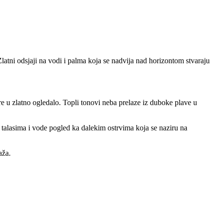
Zlatni
odsjaji
na
vodi
i
palma
koja
se
nadvija
nad
horizontom
stvaraju
re
u
zlatno
ogledalo.
Topli
tonovi
neba
prelaze
iz
duboke
plave
u
a
talasima
i
vode
pogled
ka
dalekim
ostrvima
koja
se
naziru
na
aža.