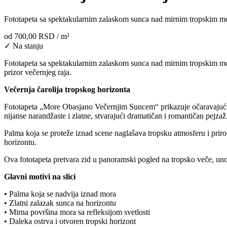
Fototapeta sa spektakularnim zalaskom sunca nad mirnim tropskim mor
od
700,00 RSD
/ m²
✓ Na stanju
Fototapeta
sa
spektakularnim
zalaskom
sunca
nad
mirnim
tropskim
m
prizor
večernjeg
raja.
Večernja
čarolija
tropskog
horizonta
Fototapeta „
More
Obasjano
Večernjim
Suncem“
prikazuje
očaravaju
nijanse
narandžaste
i
zlatne,
stvarajući
dramatičan
i
romantičan
pejzaž
Palma
koja
se
proteže
iznad
scene
naglašava
tropsku
atmosferu
i
prir
horizontu.
Ova
fototapeta
pretvara
zid
u
panoramski
pogled
na
tropsko
veče,
un
Glavni
motivi
na
slici
•
Palma
koja
se
nadvija
iznad
mora
•
Zlatni
zalazak
sunca
na
horizontu
•
Mirna
površina
mora
sa
refleksijom
svetlosti
•
Daleka
ostrva
i
otvoren
tropski
horizont