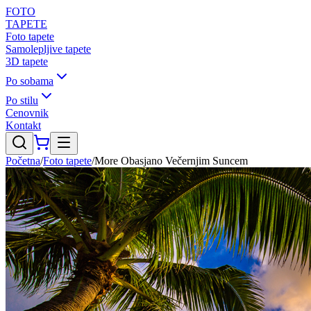
FOTO
TAPETE
Foto tapete
Samolepljive tapete
3D tapete
Po sobama
Po stilu
Cenovnik
Kontakt
Početna
/
Foto tapete
/
More Obasjano Večernjim Suncem