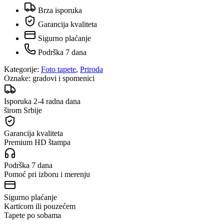
Brza isporuka
Garancija kvaliteta
Sigurno plaćanje
Podrška 7 dana
Kategorije:
Foto tapete
,
Priroda
Oznake:
gradovi i spomenici
Isporuka 2-4 radna dana
širom Srbije
Garancija kvaliteta
Premium HD štampa
Podrška 7 dana
Pomoć pri izboru i merenju
Sigurno plaćanje
Karticom ili pouzećem
Tapete po sobama