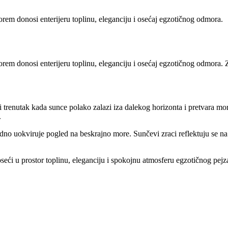
em donosi enterijeru toplinu, eleganciju i osećaj egzotičnog odmora.
orem
donosi
enterijeru
toplinu,
eleganciju
i
osećaj
egzotičnog
odmora.
ći
trenutak
kada
sunce
polako
zalazi
iza
dalekog
horizonta
i
pretvara
mo
.
odno
uokviruje
pogled
na
beskrajno
more.
Sunčevi
zraci
reflektuju
se
n
oseći
u
prostor
toplinu,
eleganciju
i
spokojnu
atmosferu
egzotičnog
pejz