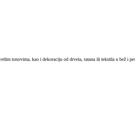
vetlim
tonovima,
kao
i
dekoraciju
od
drveta,
ratana
ili
tekstila
u
bež
i
pe