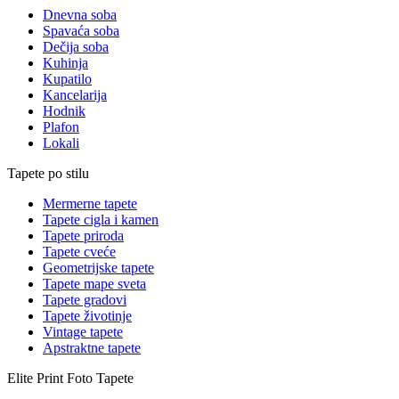
Dnevna soba
Spavaća soba
Dečija soba
Kuhinja
Kupatilo
Kancelarija
Hodnik
Plafon
Lokali
Tapete po stilu
Mermerne tapete
Tapete cigla i kamen
Tapete priroda
Tapete cveće
Geometrijske tapete
Tapete mape sveta
Tapete gradovi
Tapete životinje
Vintage tapete
Apstraktne tapete
Elite Print
Foto Tapete