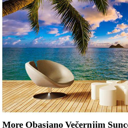
More Obasjano Večernjim Sun