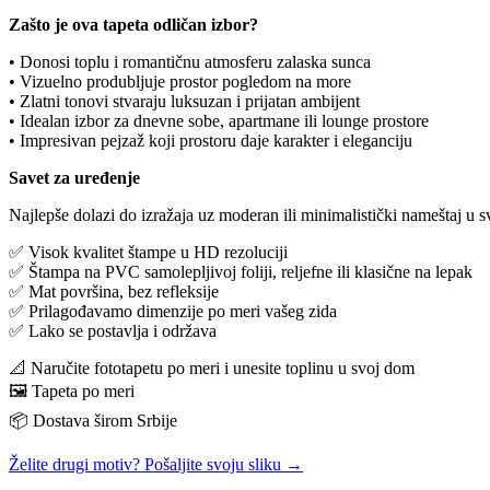
Zašto
je
ova
tapeta
odličan
izbor?
•
Donosi
toplu
i
romantičnu
atmosferu
zalaska
sunca
•
Vizuelno
produbljuje
prostor
pogledom
na
more
•
Zlatni
tonovi
stvaraju
luksuzan
i
prijatan
ambijent
•
Idealan
izbor
za
dnevne
sobe,
apartmane
ili
lounge
prostore
•
Impresivan
pejzaž
koji
prostoru
daje
karakter
i
eleganciju
Savet
za
uređenje
Najlepše
dolazi
do
izražaja
uz
moderan
ili
minimalistički
nameštaj
u
s
✅ Visok kvalitet štampe u HD rezoluciji
✅ Štampa na PVC samolepljivoj foliji, reljefne ili klasične na lepak
✅ Mat površina, bez refleksije
✅ Prilagođavamo dimenzije po meri vašeg zida
✅ Lako se postavlja i održava
📐 Naručite fototapetu po meri i unesite toplinu u svoj dom
🖼️ Tapeta po meri
📦 Dostava širom Srbije
Želite drugi motiv? Pošaljite svoju sliku →