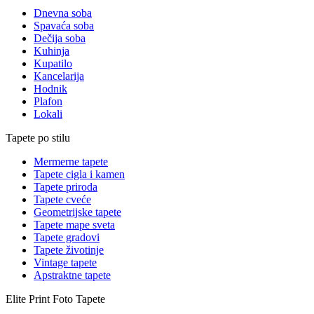
Dnevna soba
Spavaća soba
Dečija soba
Kuhinja
Kupatilo
Kancelarija
Hodnik
Plafon
Lokali
Tapete po stilu
Mermerne tapete
Tapete cigla i kamen
Tapete priroda
Tapete cveće
Geometrijske tapete
Tapete mape sveta
Tapete gradovi
Tapete životinje
Vintage tapete
Apstraktne tapete
Elite Print
Foto Tapete