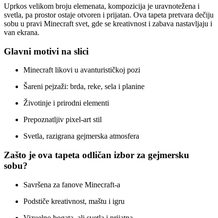
Uprkos velikom broju elemenata, kompozicija je uravnotežena i
svetla, pa prostor ostaje otvoren i prijatan. Ova tapeta pretvara dečiju
sobu u pravi Minecraft svet, gde se kreativnost i zabava nastavljaju i
van ekrana.
Glavni motivi na slici
Minecraft likovi u avanturističkoj pozi
Šareni pejzaži: brda, reke, sela i planine
Životinje i prirodni elementi
Prepoznatljiv pixel-art stil
Svetla, razigrana gejmerska atmosfera
Zašto je ova tapeta odličan izbor za gejmersku
sobu?
Savršena za fanove Minecraft-a
Podstiče kreativnost, maštu i igru
Vizuelno bogata, ali svetla i prijatna