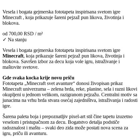
Vesela i bogata gejmerska fototapeta inspirisana svetom igre
Minecraft , koja prikazuje šareni pejzaž pun likova, životinja i
blokova.
od
700,00 RSD
/ m²
✓ Na stanju
Vesela i bogata gejmerska fototapeta inspirisana svetom igre
Minecraft
, koja prikazuje šareni pejzaž pun likova, životinja i
blokova. Savršen izbor za decu koja vole igru, istraživanje i
maštovite svetove.
Gde svaka kocka krije novu priču
Fototapeta „Minecraft svet avanture“ donosi živopisan prikaz
Minecraft univerzuma – zelena brda, reke, planine, sela i razni likovi
okupljeni u jednom velikom, razigranom pejzažu. Centralni motiv sa
junacima na vrhu brda stvara osećaj zajedništva, istraživanja i radosti
igre.
Šarena paleta boja i prepoznatljiv pixel-art stil čine tapetu izuzetno
veselom i pristupačnom za decu. Bogatstvo detalja podstiče
radoznalost i maštu – svaki deo zida može postati nova scena za
igru, priču ili avanturu.