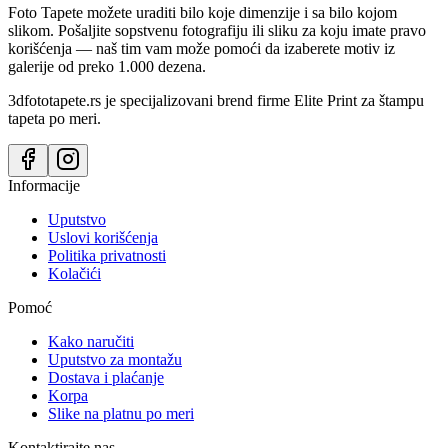
Foto Tapete možete uraditi bilo koje dimenzije i sa bilo kojom
slikom. Pošaljite sopstvenu fotografiju ili sliku za koju imate pravo
korišćenja — naš tim vam može pomoći da izaberete motiv iz
galerije od preko 1.000 dezena.
3dfototapete.rs je specijalizovani brend firme Elite Print za štampu
tapeta po meri.
Informacije
Uputstvo
Uslovi korišćenja
Politika privatnosti
Kolačići
Pomoć
Kako naručiti
Uputstvo za montažu
Dostava i plaćanje
Korpa
Slike na platnu po meri
Kontaktirajte nas