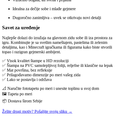
Idealna za dečije sobe i mlađe gejmere
Dugoročno zanimljiva – uvek se otkrivaju novi detalji
Savet za uređenje
Najlepše dolazi do izražaja na glavnom zidu sobe ili iza prostora za
igru. Kombinujte je sa svetlim nameštajem, pastelima ili zelenim
detaljima, kao i Minecraft igračkama ili figurama kako biste stvorili
topao i razigran gejmerski ambijent.
✅ Visok kvalitet štampe u HD rezoluciji
✅ Štampa na PVC samolepljivoj foliji, reljefne ili klasične na lepak
✅ Mat površina, bez refleksije
✅ Prilagođavamo dimenzije po meri vašeg zida
✅ Lako se postavlja i održava
📐 Naručite fototapetu po meri i unesite toplinu u svoj dom
🖼️ Tapeta po meri
📦 Dostava širom Srbije
Želite drugi motiv? Pošaljite svoju sliku →