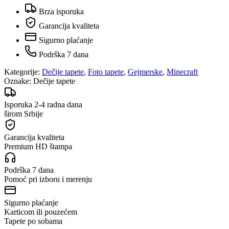
Brza isporuka
Garancija kvaliteta
Sigurno plaćanje
Podrška 7 dana
Kategorije:
Dečije tapete
,
Foto tapete
,
Gejmerske
,
Minecraft
Oznake:
Dečije tapete
Isporuka 2-4 radna dana
širom Srbije
Garancija kvaliteta
Premium HD štampa
Podrška 7 dana
Pomoć pri izboru i merenju
Sigurno plaćanje
Karticom ili pouzećem
Tapete po sobama