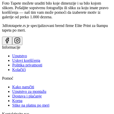
Foto Tapete možete uraditi bilo koje dimenzije i sa bilo kojom
slikom. Pošaljite sopstvenu fotografiju ili sliku za koju imate pravo
korišćenja — naš tim vam može pomoći da izaberete motiv iz
galerije od preko 1.000 dezena.
3dfototapete.rs je specijalizovani brend firme Elite Print za štampu
tapeta po meri.
Informacije
Uputstvo
Uslovi korišćenja
Politika privatnosti
Kolačići
Pomoć
Kako naručiti
Uputstvo za montažu
Dostava i plaćanje
Korpa
Slike na platnu po meri
Kontaktirajte nas