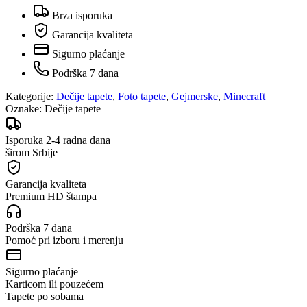
Brza isporuka
Garancija kvaliteta
Sigurno plaćanje
Podrška 7 dana
Kategorije:
Dečije tapete
,
Foto tapete
,
Gejmerske
,
Minecraft
Oznake:
Dečije tapete
Isporuka 2-4 radna dana
širom Srbije
Garancija kvaliteta
Premium HD štampa
Podrška 7 dana
Pomoć pri izboru i merenju
Sigurno plaćanje
Karticom ili pouzećem
Tapete po sobama