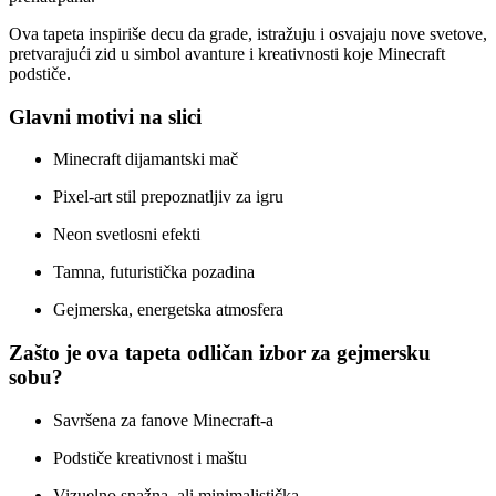
Ova tapeta inspiriše decu da grade, istražuju i osvajaju nove svetove,
pretvarajući zid u simbol avanture i kreativnosti koje Minecraft
podstiče.
Glavni motivi na slici
Minecraft dijamantski mač
Pixel-art stil prepoznatljiv za igru
Neon svetlosni efekti
Tamna, futuristička pozadina
Gejmerska, energetska atmosfera
Zašto je ova tapeta odličan izbor za gejmersku
sobu?
Savršena za fanove Minecraft-a
Podstiče kreativnost i maštu
Vizuelno snažna, ali minimalistička