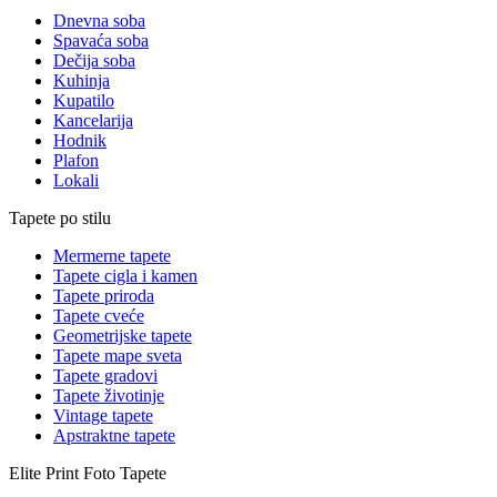
Dnevna soba
Spavaća soba
Dečija soba
Kuhinja
Kupatilo
Kancelarija
Hodnik
Plafon
Lokali
Tapete po stilu
Mermerne tapete
Tapete cigla i kamen
Tapete priroda
Tapete cveće
Geometrijske tapete
Tapete mape sveta
Tapete gradovi
Tapete životinje
Vintage tapete
Apstraktne tapete
Elite Print
Foto Tapete