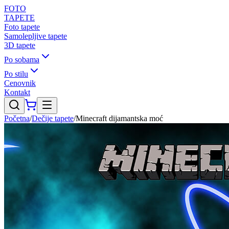
FOTO
TAPETE
Foto tapete
Samolepljive tapete
3D tapete
Po sobama
Po stilu
Cenovnik
Kontakt
Početna
/
Dečije tapete
/
Minecraft dijamantska moć