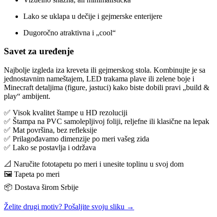
Lako se uklapa u dečije i gejmerske enterijere
Dugoročno atraktivna i „cool“
Savet za uređenje
Najbolje izgleda iza kreveta ili gejmerskog stola. Kombinujte je sa
jednostavnim nameštajem, LED trakama plave ili zelene boje i
Minecraft detaljima (figure, jastuci) kako biste dobili pravi „build &
play“ ambijent.
✅ Visok kvalitet štampe u HD rezoluciji
✅ Štampa na PVC samolepljivoj foliji, reljefne ili klasične na lepak
✅ Mat površina, bez refleksije
✅ Prilagođavamo dimenzije po meri vašeg zida
✅ Lako se postavlja i održava
📐 Naručite fototapetu po meri i unesite toplinu u svoj dom
🖼️ Tapeta po meri
📦 Dostava širom Srbije
Želite drugi motiv? Pošaljite svoju sliku →