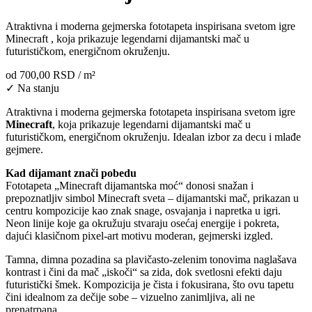
Atraktivna i moderna gejmerska fototapeta inspirisana svetom igre
Minecraft , koja prikazuje legendarni dijamantski mač u
futurističkom, energičnom okruženju.
od
700,00 RSD
/ m²
✓ Na stanju
Atraktivna i moderna gejmerska fototapeta inspirisana svetom igre
Minecraft
, koja prikazuje legendarni dijamantski mač u
futurističkom, energičnom okruženju. Idealan izbor za decu i mlađe
gejmere.
Kad dijamant znači pobedu
Fototapeta „Minecraft dijamantska moć“ donosi snažan i
prepoznatljiv simbol Minecraft sveta – dijamantski mač, prikazan u
centru kompozicije kao znak snage, osvajanja i napretka u igri.
Neon linije koje ga okružuju stvaraju osećaj energije i pokreta,
dajući klasičnom pixel-art motivu moderan, gejmerski izgled.
Tamna, dimna pozadina sa plavičasto-zelenim tonovima naglašava
kontrast i čini da mač „iskoči“ sa zida, dok svetlosni efekti daju
futuristički šmek. Kompozicija je čista i fokusirana, što ovu tapetu
čini idealnom za dečije sobe – vizuelno zanimljiva, ali ne
prenatrpana.