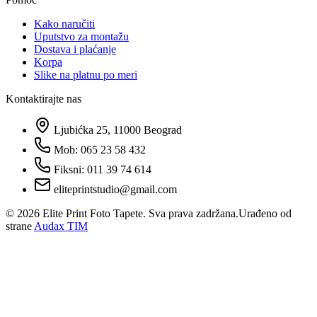
Kako naručiti
Uputstvo za montažu
Dostava i plaćanje
Korpa
Slike na platnu po meri
Kontaktirajte nas
Ljubićka 25, 11000 Beograd
Mob: 065 23 58 432
Fiksni: 011 39 74 614
eliteprintstudio@gmail.com
©
2026
Elite Print Foto Tapete. Sva prava zadržana.
Urađeno od
strane
Audax TIM