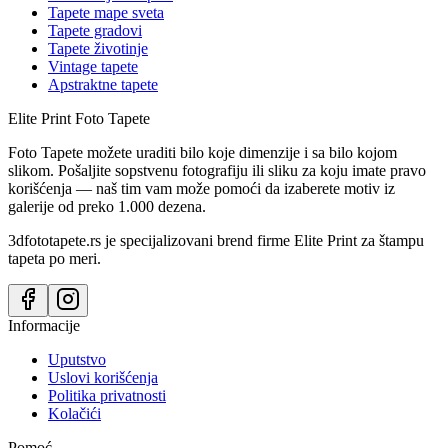
Tapete mape sveta
Tapete gradovi
Tapete životinje
Vintage tapete
Apstraktne tapete
Elite Print
Foto Tapete
Foto Tapete možete uraditi bilo koje dimenzije i sa bilo kojom
slikom. Pošaljite sopstvenu fotografiju ili sliku za koju imate pravo
korišćenja — naš tim vam može pomoći da izaberete motiv iz
galerije od preko 1.000 dezena.
3dfototapete.rs je specijalizovani brend firme Elite Print za štampu
tapeta po meri.
Informacije
Uputstvo
Uslovi korišćenja
Politika privatnosti
Kolačići
Pomoć