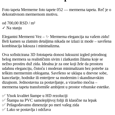
Foto tapeta Mermerne foto tapete 052 — mermerna tapeta. Reč je o
dekorativnom mermernom motivu.
od
700,00 RSD
/ m²
✓ Na stanju
Elegantni Mermerni Vez – ✨ Mermerna elegancija na vašem zidu!
Beli kamen sa zlatnim detaljima nikada ne izlazi iz mode – savršena
kombinacija luksuza i minimalizma.
Ova sofisticirana 3D fototapeta donosi luksuzni izgled prirodnog
belog mermera sa realističnim sivim i zlatkastim žilama koje se
nežno prostiru duž zida. Idealna je za one koji žele da prostoru
udahnu eleganciju, čistoću i moderan minimalizam bez potrebe za
teškim mermernim oblogama. Savršeno se uklapa u dnevne sobe,
kancelarije, hodnike ili enterijere sa modernim i skandinavskim
dizajnom. Jednostavna za postavljanje, a vizuelno moćna –
mermerna tapeta transformiše ambijent u prostor vrhunske estetike.
✅ Visok kvalitet štampe u HD rezoluciji
✅ Štampa na PVC samolepljivoj foliji ili klasične na lepak
✅ Prilagođavamo dimenzije po meri vašeg zida
✅ Lako se postavlja i održava