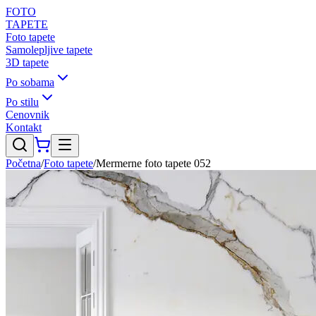
FOTO
TAPETE
Foto tapete
Samolepljive tapete
3D tapete
Po sobama
Po stilu
Cenovnik
Kontakt
Početna
/
Foto tapete
/
Mermerne foto tapete 052