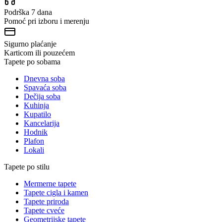
Podrška 7 dana
Pomoć pri izboru i merenju
Sigurno plaćanje
Karticom ili pouzećem
Tapete po sobama
Dnevna soba
Spavaća soba
Dečija soba
Kuhinja
Kupatilo
Kancelarija
Hodnik
Plafon
Lokali
Tapete po stilu
Mermerne tapete
Tapete cigla i kamen
Tapete priroda
Tapete cveće
Geometrijske tapete