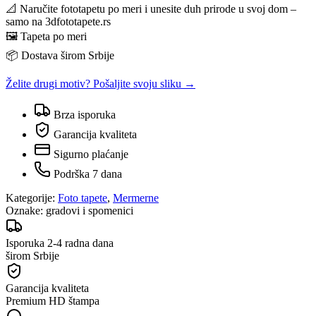
📐 Naručite fototapetu po meri i unesite duh prirode u svoj dom –
samo na 3dfototapete.rs
🖼️ Tapeta po meri
📦 Dostava širom Srbije
Želite drugi motiv? Pošaljite svoju sliku →
Brza isporuka
Garancija kvaliteta
Sigurno plaćanje
Podrška 7 dana
Kategorije:
Foto tapete
,
Mermerne
Oznake:
gradovi i spomenici
Isporuka 2-4 radna dana
širom Srbije
Garancija kvaliteta
Premium HD štampa