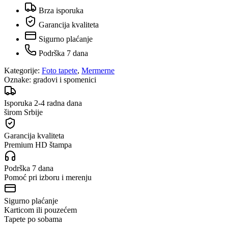
Brza isporuka
Garancija kvaliteta
Sigurno plaćanje
Podrška 7 dana
Kategorije:
Foto tapete
,
Mermerne
Oznake:
gradovi i spomenici
Isporuka 2-4 radna dana
širom Srbije
Garancija kvaliteta
Premium HD štampa
Podrška 7 dana
Pomoć pri izboru i merenju
Sigurno plaćanje
Karticom ili pouzećem
Tapete po sobama