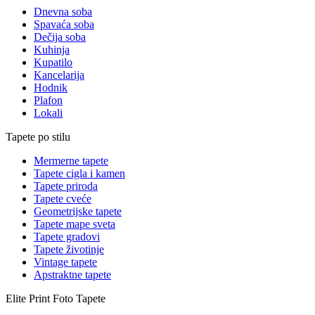
Dnevna soba
Spavaća soba
Dečija soba
Kuhinja
Kupatilo
Kancelarija
Hodnik
Plafon
Lokali
Tapete po stilu
Mermerne tapete
Tapete cigla i kamen
Tapete priroda
Tapete cveće
Geometrijske tapete
Tapete mape sveta
Tapete gradovi
Tapete životinje
Vintage tapete
Apstraktne tapete
Elite Print
Foto Tapete