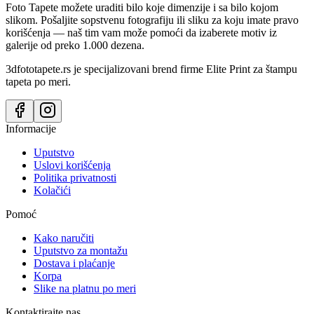
Foto Tapete možete uraditi bilo koje dimenzije i sa bilo kojom
slikom. Pošaljite sopstvenu fotografiju ili sliku za koju imate pravo
korišćenja — naš tim vam može pomoći da izaberete motiv iz
galerije od preko 1.000 dezena.
3dfototapete.rs je specijalizovani brend firme Elite Print za štampu
tapeta po meri.
Informacije
Uputstvo
Uslovi korišćenja
Politika privatnosti
Kolačići
Pomoć
Kako naručiti
Uputstvo za montažu
Dostava i plaćanje
Korpa
Slike na platnu po meri
Kontaktirajte nas