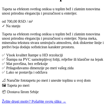
Tapeta sa efektom svetlog oniksa u toplim bež i zlatnim tonovima
unosi prirodnu eleganciju i prozračnost u enterijer.
od
700,00 RSD
/ m²
✓ Na stanju
Tapeta sa efektom svetlog oniksa u toplim bež i zlatnim tonovima
unosi prirodnu eleganciju i prozračnost u enterijer. Njena meka,
mineralna tekstura stvara umirujuću atmosferu, dok diskretne linije i
prelivi boja dodaju sofisticiran karakter prostoru.
✅ Visok kvalitet štampe u HD rezoluciji
✅ Štampa na PVC samolepljivoj foliji, reljefne ili klasične na lepak
✅ Mat površina, bez refleksije
✅ Prilagođavamo dimenzije po meri vašeg zida
✅ Lako se postavlja i održava
📐 Naručite fototapetu po meri i unesite toplinu u svoj dom
🖼️ Tapeta po meri
📦 Dostava širom Srbije
Želite drugi motiv? Pošaljite svoju sliku →