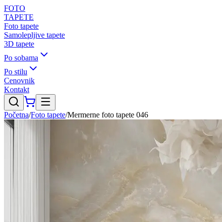
FOTO
TAPETE
Foto tapete
Samolepljive tapete
3D tapete
Po sobama
Po stilu
Cenovnik
Kontakt
Početna
/
Foto tapete
/
Mermerne foto tapete 046