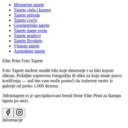
Mermerne tapete
Tapete cigla i kamen
Tapete priroda
Tapete cveće
Geometrijske tapete
Tapete mape sveta
Tapete gradovi
Tapete životinje
Vintage tapete
Apstraktne tapete
Elite Print
Foto Tapete
Foto Tapete možete uraditi bilo koje dimenzije i sa bilo kojom
slikom. Pošaljite sopstvenu fotografiju ili sliku za koju imate pravo
korišćenja — naš tim vam može pomoći da izaberete motiv iz
galerije od preko 1.000 dezena.
3dfototapete.rs je specijalizovani brend firme Elite Print za štampu
tapeta po meri.
Informacije