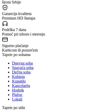
širom Srbije
Garancija kvaliteta
Premium HD štampa
Podrška 7 dana
Pomoć pri izboru i merenju
Sigurno plaćanje
Karticom ili pouzećem
Tapete po sobama
Dnevna soba
Spavaća soba
Dečija soba
Kuhinja
Kupatilo
Kancelarija
Hodnik
Plafon
Lokali
Tapete po stilu