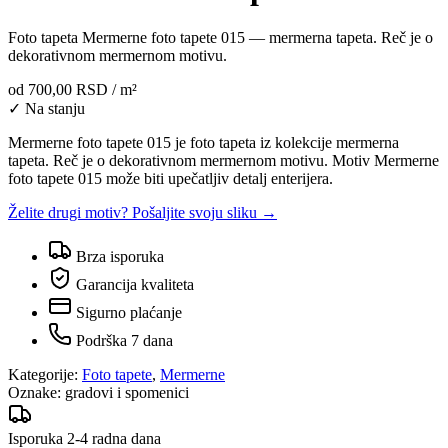
Foto tapeta Mermerne foto tapete 015 — mermerna tapeta. Reč je o
dekorativnom mermernom motivu.
od
700,00 RSD
/ m²
✓ Na stanju
Mermerne foto tapete 015 je foto tapeta iz kolekcije mermerna
tapeta. Reč je o dekorativnom mermernom motivu. Motiv Mermerne
foto tapete 015 može biti upečatljiv detalj enterijera.
Želite drugi motiv? Pošaljite svoju sliku →
Brza isporuka
Garancija kvaliteta
Sigurno plaćanje
Podrška 7 dana
Kategorije:
Foto tapete
,
Mermerne
Oznake:
gradovi i spomenici
Isporuka 2-4 radna dana