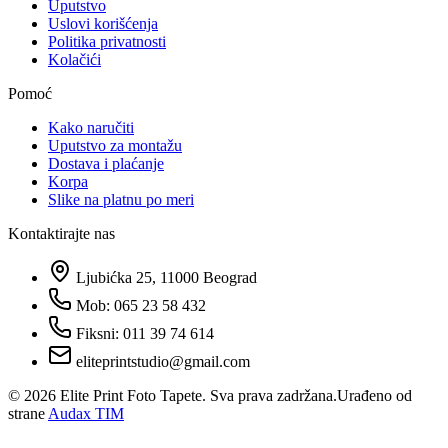
Uputstvo
Uslovi korišćenja
Politika privatnosti
Kolačići
Pomoć
Kako naručiti
Uputstvo za montažu
Dostava i plaćanje
Korpa
Slike na platnu po meri
Kontaktirajte nas
Ljubićka 25, 11000 Beograd
Mob: 065 23 58 432
Fiksni: 011 39 74 614
eliteprintstudio@gmail.com
©
2026
Elite Print Foto Tapete. Sva prava zadržana.
Urađeno od
strane
Audax TIM