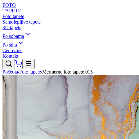
FOTO
TAPETE
Foto tapete
Samolepljive tapete
3D tapete
Po sobama
Po stilu
Cenovnik
Kontakt
Početna
/
Foto tapete
/
Mermerne foto tapete 015