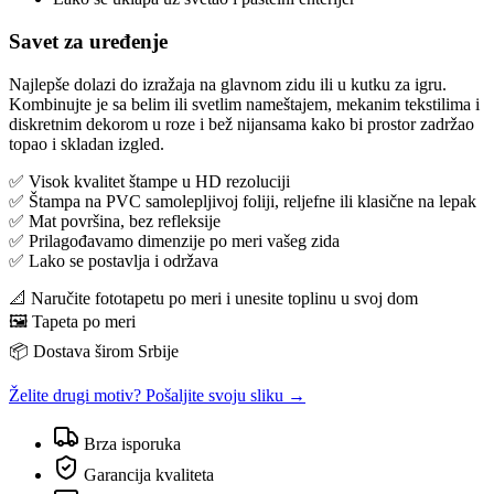
Savet za uređenje
Najlepše dolazi do izražaja na glavnom zidu ili u kutku za igru.
Kombinujte je sa belim ili svetlim nameštajem, mekanim tekstilima i
diskretnim dekorom u roze i bež nijansama kako bi prostor zadržao
topao i skladan izgled.
✅ Visok kvalitet štampe u HD rezoluciji
✅ Štampa na PVC samolepljivoj foliji, reljefne ili klasične na lepak
✅ Mat površina, bez refleksije
✅ Prilagođavamo dimenzije po meri vašeg zida
✅ Lako se postavlja i održava
📐 Naručite fototapetu po meri i unesite toplinu u svoj dom
🖼️ Tapeta po meri
📦 Dostava širom Srbije
Želite drugi motiv? Pošaljite svoju sliku →
Brza isporuka
Garancija kvaliteta