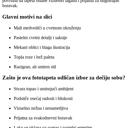
površina da tapeta ostane vizuelno lagana i prijatna za dugotrajan
boravak.
Glavni motivi na slici
Mali medvedići u cvetnom okruženju
Pastelni cvetni detalji i saksije
Mekani oblici i blaga ilustracija
Topla roze i bež paleta
Razigran, ali smiren stil
Zašto je ova fototapeta odličan izbor za dečiju sobu?
Stvara topao i umirujući ambijent
Podstiče osećaj radosti i bliskosti
Vizuelno nežna i nenametljiva
Prijatna za svakodnevni boravak
Lako se uklapa uz svetao i pastelni enterijer