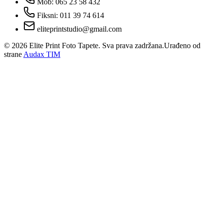
Mob: 065 23 58 432
Fiksni: 011 39 74 614
eliteprintstudio@gmail.com
©
2026
Elite Print Foto Tapete. Sva prava zadržana.
Urađeno od
strane
Audax TIM