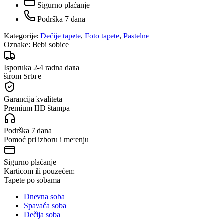
Sigurno plaćanje
Podrška 7 dana
Kategorije:
Dečije tapete
,
Foto tapete
,
Pastelne
Oznake:
Bebi sobice
Isporuka 2-4 radna dana
širom Srbije
Garancija kvaliteta
Premium HD štampa
Podrška 7 dana
Pomoć pri izboru i merenju
Sigurno plaćanje
Karticom ili pouzećem
Tapete po sobama
Dnevna soba
Spavaća soba
Dečija soba