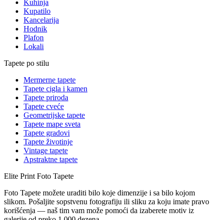
Kuhinja
Kupatilo
Kancelarija
Hodnik
Plafon
Lokali
Tapete po stilu
Mermerne tapete
Tapete cigla i kamen
Tapete priroda
Tapete cveće
Geometrijske tapete
Tapete mape sveta
Tapete gradovi
Tapete životinje
Vintage tapete
Apstraktne tapete
Elite Print
Foto Tapete
Foto Tapete možete uraditi bilo koje dimenzije i sa bilo kojom
slikom. Pošaljite sopstvenu fotografiju ili sliku za koju imate pravo
korišćenja — naš tim vam može pomoći da izaberete motiv iz
galerije od preko 1.000 dezena.