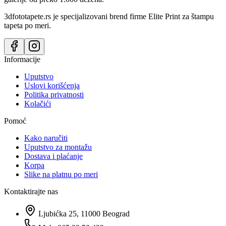
3dfototapete.rs je specijalizovani brend firme Elite Print za štampu
tapeta po meri.
Informacije
Uputstvo
Uslovi korišćenja
Politika privatnosti
Kolačići
Pomoć
Kako naručiti
Uputstvo za montažu
Dostava i plaćanje
Korpa
Slike na platnu po meri
Kontaktirajte nas
Ljubićka 25, 11000 Beograd