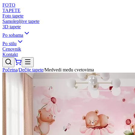
FOTO
TAPETE
Foto tapete
Samolepljive tapete
3D tapete
Po sobama
Po stilu
Cenovnik
Kontakt
Početna
/
Dečije tapete
/
Medvedi među cvetovima