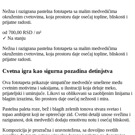
Nežna i razigrana pastelna fototapeta sa malim medvedićima
okruženim cvetovima, koja prostoru daje osećaj topline, bliskosti i
prijatne radosti.
od
700,00 RSD
/ m²
✓ Na stanju
Nežna i razigrana pastelna fototapeta sa malim medvedićima
okruženim cvetovima, koja prostoru daje osećaj topline, bliskosti i
prijatne radosti.
Cvetna igra kao sigurna pozadina detinjstva
Ova fototapeta prikazuje simpatične medvediće smeštene među
cvetnim motivima i saksijama, u ilustraciji koja deluje meko,
prijateljski i umirujuće. Likovi su oblikovani sa zaobljenim linijama i
blagim izrazima, što prostoru daje osećaj nežnosti i mira.
Pastelna paleta roze, bež i blagih zelenih tonova stvara svetao i
topao ambijent koji ne opterećuje zid. Cvetni detalji unose svežinu i
razigranost, dok medvedići dodaju emotivnu notu i osećaj bliskosti.
Kompozicija je prozračna i uravnotežena, sa dovoljno svetlih