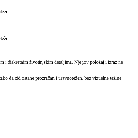
teže.
teže.
 i diskretnim životinjskim detaljima. Njegov položaj i izraz ne
tako da zid ostane prozračan i uravnotežen, bez vizuelne težine.