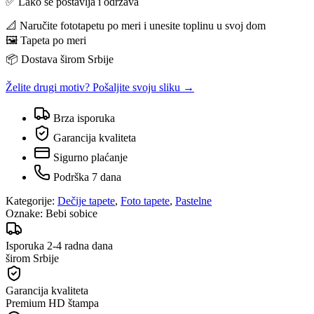
✅ Lako se postavlja i održava
📐 Naručite fototapetu po meri i unesite toplinu u svoj dom
🖼️ Tapeta po meri
📦 Dostava širom Srbije
Želite drugi motiv? Pošaljite svoju sliku →
Brza isporuka
Garancija kvaliteta
Sigurno plaćanje
Podrška 7 dana
Kategorije:
Dečije tapete
,
Foto tapete
,
Pastelne
Oznake:
Bebi sobice
Isporuka 2-4 radna dana
širom Srbije
Garancija kvaliteta
Premium HD štampa