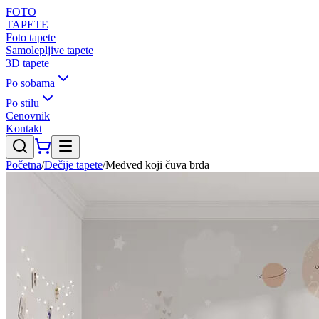
FOTO
TAPETE
Foto tapete
Samolepljive tapete
3D tapete
Po sobama
Po stilu
Cenovnik
Kontakt
Početna
/
Dečije tapete
/
Medved koji čuva brda