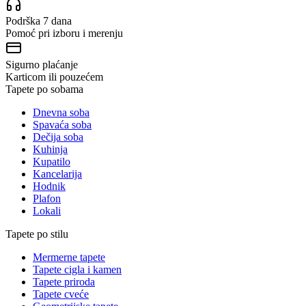
Podrška 7 dana
Pomoć pri izboru i merenju
Sigurno plaćanje
Karticom ili pouzećem
Tapete po sobama
Dnevna soba
Spavaća soba
Dečija soba
Kuhinja
Kupatilo
Kancelarija
Hodnik
Plafon
Lokali
Tapete po stilu
Mermerne tapete
Tapete cigla i kamen
Tapete priroda
Tapete cveće