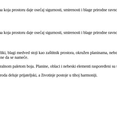
koja prostoru daje osećaj sigurnosti, smirenosti i blage prirodne ravno
koja prostoru daje osećaj sigurnosti, smirenosti i blage prirodne ravno
ki, blagi medved stoji kao zaštitnik prostora, okružen planinama, nebom
 ne da se nameće.
tralnom paletom boja. Planine, oblaci i nebeski elementi raspoređeni su 
a deluje prijateljski, a životinje postoje u tihoj harmoniji.