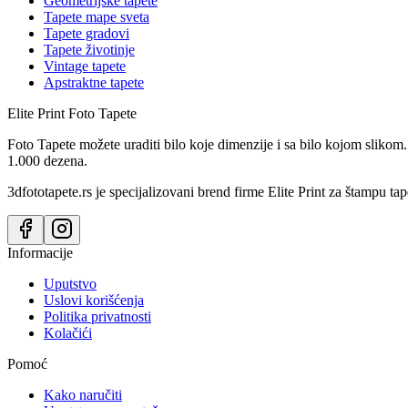
Geometrijske tapete
Tapete mape sveta
Tapete gradovi
Tapete životinje
Vintage tapete
Apstraktne tapete
Elite Print
Foto Tapete
Foto Tapete možete uraditi bilo koje dimenzije i sa bilo kojom slikom.
1.000 dezena.
3dfototapete.rs je specijalizovani brend firme Elite Print za štampu tap
Informacije
Uputstvo
Uslovi korišćenja
Politika privatnosti
Kolačići
Pomoć
Kako naručiti