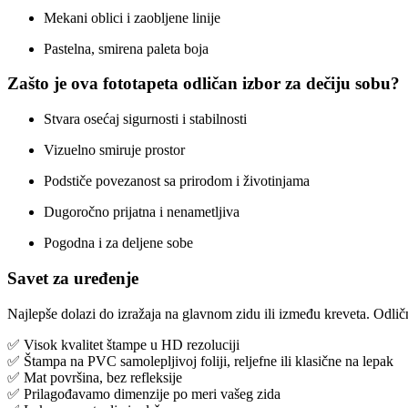
Mekani oblici i zaobljene linije
Pastelna, smirena paleta boja
Zašto je ova fototapeta odličan izbor za dečiju sobu?
Stvara osećaj sigurnosti i stabilnosti
Vizuelno smiruje prostor
Podstiče povezanost sa prirodom i životinjama
Dugoročno prijatna i nenametljiva
Pogodna i za deljene sobe
Savet za uređenje
Najlepše dolazi do izražaja na glavnom zidu ili između kreveta. Odlič
✅ Visok kvalitet štampe u HD rezoluciji
✅ Štampa na PVC samolepljivoj foliji, reljefne ili klasične na lepak
✅ Mat površina, bez refleksije
✅ Prilagođavamo dimenzije po meri vašeg zida