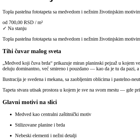
Topla pastelna fototapeta sa medvedom i nežnim životinjskim motivima 
od
700,00 RSD
/ m²
✓ Na stanju
Topla pastelna fototapeta sa medvedom i nežnim životinjskim motivima 
Tihi čuvar malog sveta
„Medved koji čuva brda“ prikazuje miran planinski pejzaž u kojem veli
deluju dominantno, već smireno i pouzdano — kao da je tu da pazi, a
Ilustracija je svedena i mekana, sa zaobljenim oblicima i pastelno-neu
Tapeta stvara utisak prostora u kojem je sve na svom mestu — gde prirod
Glavni motivi na slici
Medved kao centralni zaštitnički motiv
Stilizovane planine i brda
Nebeski elementi i nežni detalji