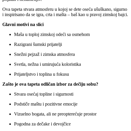
Ova tapeta stvara atmosferu u kojoj se dete oseća ušuškano, sigurno
i inspirisano da se igra, crta i mašta – baš kao u pravoj zimskoj bajci.
Glavni motivi na slici
Maša u toploj zimskoj odeći sa osmehom
Razigrani šumski prijatelji
Snežni pejzaž i zimska atmosfera
Svetla, nežna i umirujuća koloristika
Prijateljstvo i toplina u fokusu
Zašto je ova tapeta odličan izbor za dečiju sobu?
Stvara osećaj topline i sigurnosti
Podstiče maštu i pozitivne emocije
Vizuelno bogata, ali ne preopterećuje prostor
Pogodna za dečake i devojčice