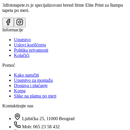
3dfototapete.rs je specijalizovani brend firme Elite Print za štampu
tapeta po meri.
Informacije
Uputstvo
Uslovi korišćenja
Politika privatnosti
Kolačići
Pomoć
Kako naručiti
Uputstvo za montažu
Dostava i plaćanje
Korpa
Slike na platnu po meri
Kontaktirajte nas
Ljubićka 25, 11000 Beograd
Mob: 065 23 58 432