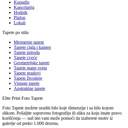
Kupatilo
Kancelarija
Hodnik
Plafon
Lokali
Tapete po stilu
Mermerne tapete
Tapete cigla i kamen
Tapete priroda
Tapete cveće
Geometrijske tapete
Tapete mape sveta
Tapete gradovi
Tapete životinje
Vintage tapete
Apstraktne tapete
Elite Print
Foto Tapete
Foto Tapete možete uraditi bilo koje dimenzije i sa bilo kojom
slikom. Pošaljite sopstvenu fotografiju ili sliku za koju imate pravo
korišćenja — naš tim vam može pomoći da izaberete motiv iz
galerije od preko 1.000 dezena.