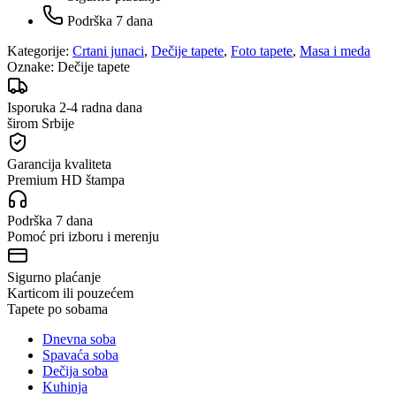
Podrška 7 dana
Kategorije:
Crtani junaci
,
Dečije tapete
,
Foto tapete
,
Masa i meda
Oznake:
Dečije tapete
Isporuka 2-4 radna dana
širom Srbije
Garancija kvaliteta
Premium HD štampa
Podrška 7 dana
Pomoć pri izboru i merenju
Sigurno plaćanje
Karticom ili pouzećem
Tapete po sobama
Dnevna soba
Spavaća soba
Dečija soba
Kuhinja