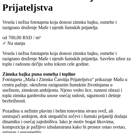
Prijateljstva
Vesela i nežna fototapeta koja donosi zimsku bajku, osmehe i
razigrano druženje Maše i njenih šumskih prijatelja.
od
700,00 RSD
/ m²
✓ Na stanju
Vesela i nežna fototapeta koja donosi zimsku bajku, osmehe i
razigrano druženje Maše i njenih šumskih prijatelja. Savršen izbor za
toplu i radosnu dečiju sobu tokom cele godine.
Zimska bajka puna osmeha i topline
Fototapeta „Maša i Zimska Čarolija Prijateljstva“ prikazuje Mašu u
centru pažnje, okruženu razigranim šumskim životinjama u
snežnom, zimskom ambijentu. Njeno vedro lice, rumeni obrazi i
topla zimska garderoba unose osećaj radosti, sigurnosti i detinje
bezbrižnosti.
Pozadina u nežnim plavim i belim tonovima stvara svež, ali
umirujući ambijent, dok simpatični zečevi i šumski prijatelji dodaju
dinamiku i osećaj zajedništva. Iako je motiv bogat likovima,
kompozicija je pažljivo izbalansirana kako bi prostor ostao svetao,
prijatan i nenametljiv.