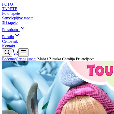
FOTO
TAPETE
Foto tapete
Samolepljive tapete
3D tapete
Po sobama
Po stilu
Cenovnik
Kontakt
Početna
/
Crtani junaci
/
Maša i Zimska Čarolija Prijateljstva