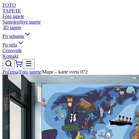
FOTO
TAPETE
Foto tapete
Samolepljive tapete
3D tapete
Po sobama
Po stilu
Cenovnik
Kontakt
Početna
/
Foto tapete
/
Mape – karte sveta 072