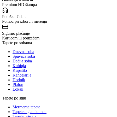
Premium HD štampa
Podrška 7 dana
Pomoć pri izboru i merenju
Sigurno plaćanje
Karticom ili pouzećem
Tapete po sobama
Dnevna soba
Spavaća soba
Dečija soba
Kuhinja
Kupatilo
Kancelarija
Hodnik
Plafon
Lokali
Tapete po stilu
Mermerne tapete
Tapete cigla i kamen
Tapete priroda