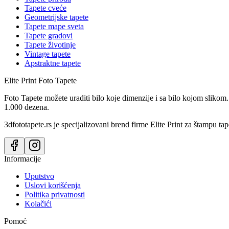
Tapete cveće
Geometrijske tapete
Tapete mape sveta
Tapete gradovi
Tapete životinje
Vintage tapete
Apstraktne tapete
Elite Print
Foto Tapete
Foto Tapete možete uraditi bilo koje dimenzije i sa bilo kojom slikom.
1.000 dezena.
3dfototapete.rs je specijalizovani brend firme Elite Print za štampu tap
Informacije
Uputstvo
Uslovi korišćenja
Politika privatnosti
Kolačići
Pomoć