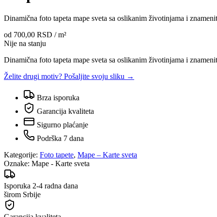
Dinamična foto tapeta mape sveta sa oslikanim životinjama i znameni
od
700,00 RSD
/ m²
Nije na stanju
Dinamična foto tapeta mape sveta sa oslikanim životinjama i znamenit
Želite drugi motiv? Pošaljite svoju sliku →
Brza isporuka
Garancija kvaliteta
Sigurno plaćanje
Podrška 7 dana
Kategorije:
Foto tapete
,
Mape – Karte sveta
Oznake:
Mape - Karte sveta
Isporuka 2-4 radna dana
širom Srbije
Garancija kvaliteta