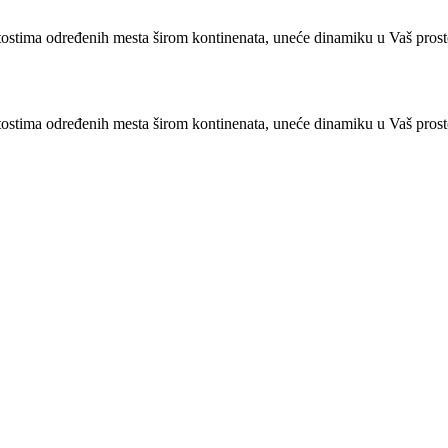
tostima određenih mesta širom kontinenata, uneće dinamiku u Vaš prost
ostima određenih mesta širom kontinenata, uneće dinamiku u Vaš prosto