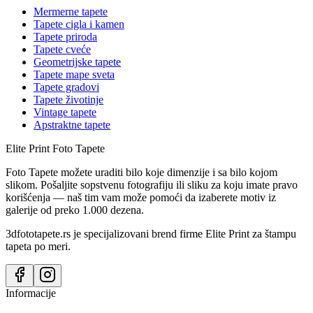
Mermerne tapete
Tapete cigla i kamen
Tapete priroda
Tapete cveće
Geometrijske tapete
Tapete mape sveta
Tapete gradovi
Tapete životinje
Vintage tapete
Apstraktne tapete
Elite Print
Foto Tapete
Foto Tapete možete uraditi bilo koje dimenzije i sa bilo kojom
slikom. Pošaljite sopstvenu fotografiju ili sliku za koju imate pravo
korišćenja — naš tim vam može pomoći da izaberete motiv iz
galerije od preko 1.000 dezena.
3dfototapete.rs je specijalizovani brend firme Elite Print za štampu
tapeta po meri.
Informacije