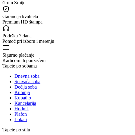
širom Srbije
Garancija kvaliteta
Premium HD štampa
Podrška 7 dana
Pomoć pri izboru i merenju
Sigurno plaćanje
Karticom ili pouzećem
Tapete po sobama
Dnevna soba
Spavaća soba
Dečija soba
Kuhinja
Kupatilo
Kancelarija
Hodnik
Plafon
Lokali
Tapete po stilu