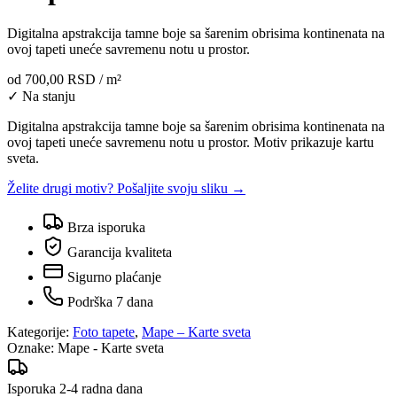
Digitalna apstrakcija tamne boje sa šarenim obrisima kontinenata na
ovoj tapeti uneće savremenu notu u prostor.
od
700,00 RSD
/ m²
✓ Na stanju
Digitalna apstrakcija tamne boje sa šarenim obrisima kontinenata na
ovoj tapeti uneće savremenu notu u prostor. Motiv prikazuje kartu
sveta.
Želite drugi motiv? Pošaljite svoju sliku →
Brza isporuka
Garancija kvaliteta
Sigurno plaćanje
Podrška 7 dana
Kategorije:
Foto tapete
,
Mape – Karte sveta
Oznake:
Mape - Karte sveta
Isporuka 2-4 radna dana