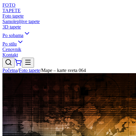
FOTO
TAPETE
Foto tapete
Samolepljive tapete
3D tapete
Po sobama
Po stilu
Cenovnik
Kontakt
Početna
/
Foto tapete
/
Mape – karte sveta 064