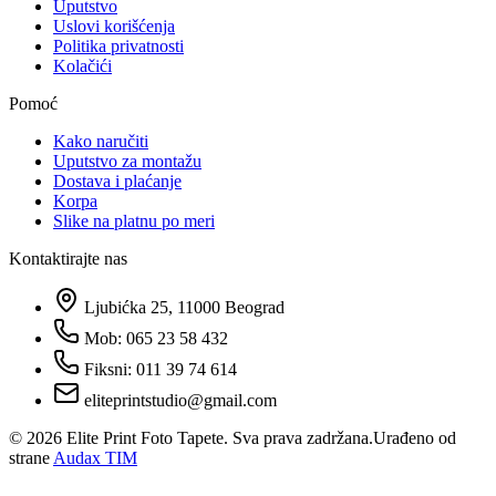
Uputstvo
Uslovi korišćenja
Politika privatnosti
Kolačići
Pomoć
Kako naručiti
Uputstvo za montažu
Dostava i plaćanje
Korpa
Slike na platnu po meri
Kontaktirajte nas
Ljubićka 25, 11000 Beograd
Mob: 065 23 58 432
Fiksni: 011 39 74 614
eliteprintstudio@gmail.com
©
2026
Elite Print Foto Tapete. Sva prava zadržana.
Urađeno od
strane
Audax TIM