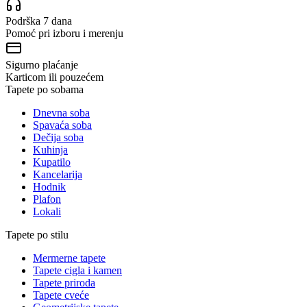
Podrška 7 dana
Pomoć pri izboru i merenju
Sigurno plaćanje
Karticom ili pouzećem
Tapete po sobama
Dnevna soba
Spavaća soba
Dečija soba
Kuhinja
Kupatilo
Kancelarija
Hodnik
Plafon
Lokali
Tapete po stilu
Mermerne tapete
Tapete cigla i kamen
Tapete priroda
Tapete cveće