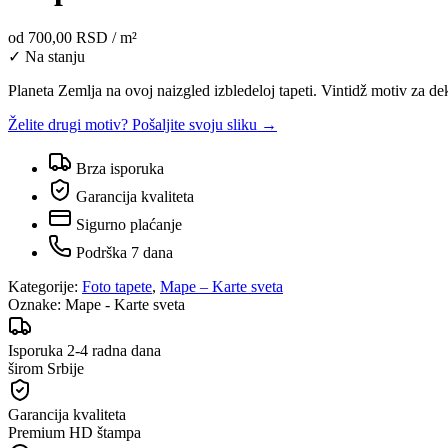
od
700,00 RSD
/ m²
✓ Na stanju
Planeta Zemlja na ovoj naizgled izbledeloj tapeti. Vintidž motiv za d
Želite drugi motiv? Pošaljite svoju sliku →
Brza isporuka
Garancija kvaliteta
Sigurno plaćanje
Podrška 7 dana
Kategorije:
Foto tapete
,
Mape – Karte sveta
Oznake:
Mape - Karte sveta
Isporuka 2-4 radna dana
širom Srbije
Garancija kvaliteta
Premium HD štampa