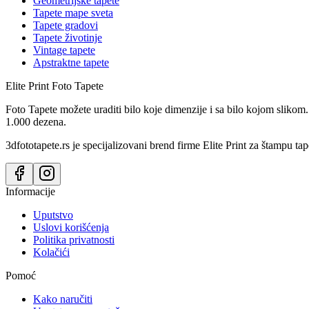
Geometrijske tapete
Tapete mape sveta
Tapete gradovi
Tapete životinje
Vintage tapete
Apstraktne tapete
Elite Print
Foto Tapete
Foto Tapete možete uraditi bilo koje dimenzije i sa bilo kojom slikom.
1.000 dezena.
3dfototapete.rs je specijalizovani brend firme Elite Print za štampu tap
Informacije
Uputstvo
Uslovi korišćenja
Politika privatnosti
Kolačići
Pomoć
Kako naručiti