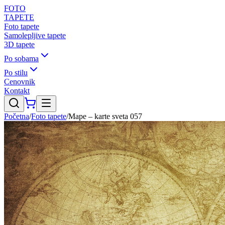
FOTO
TAPETE
Foto tapete
Samolepljive tapete
3D tapete
Po sobama
Po stilu
Cenovnik
Kontakt
Početna
/
Foto tapete
/
Mape – karte sveta 057