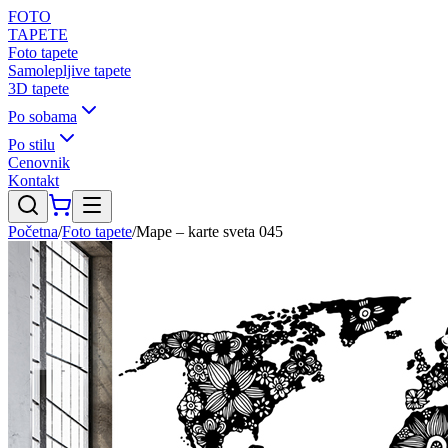
FOTO
TAPETE
Foto tapete
Samolepljive tapete
3D tapete
Po sobama
Po stilu
Cenovnik
Kontakt
Početna
/
Foto tapete
/
Mape – karte sveta 045