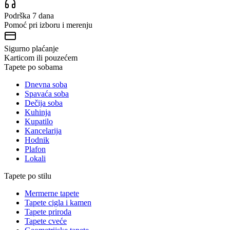
Podrška 7 dana
Pomoć pri izboru i merenju
Sigurno plaćanje
Karticom ili pouzećem
Tapete po sobama
Dnevna soba
Spavaća soba
Dečija soba
Kuhinja
Kupatilo
Kancelarija
Hodnik
Plafon
Lokali
Tapete po stilu
Mermerne tapete
Tapete cigla i kamen
Tapete priroda
Tapete cveće