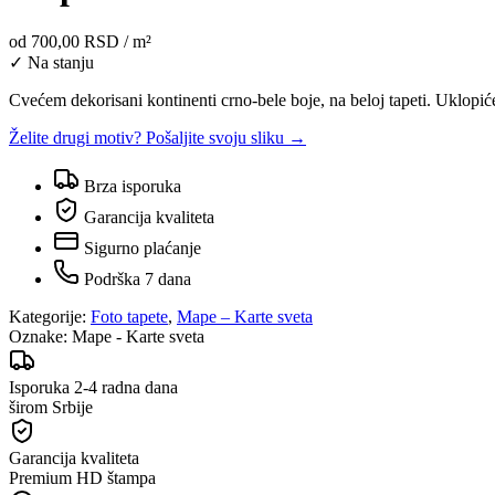
od
700,00 RSD
/ m²
✓ Na stanju
Cvećem dekorisani kontinenti crno-bele boje, na beloj tapeti. Uklopiće
Želite drugi motiv? Pošaljite svoju sliku →
Brza isporuka
Garancija kvaliteta
Sigurno plaćanje
Podrška 7 dana
Kategorije:
Foto tapete
,
Mape – Karte sveta
Oznake:
Mape - Karte sveta
Isporuka 2-4 radna dana
širom Srbije
Garancija kvaliteta
Premium HD štampa