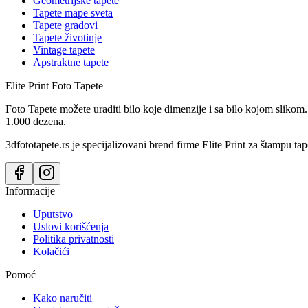
Geometrijske tapete
Tapete mape sveta
Tapete gradovi
Tapete životinje
Vintage tapete
Apstraktne tapete
Elite Print
Foto Tapete
Foto Tapete možete uraditi bilo koje dimenzije i sa bilo kojom slikom.
1.000 dezena.
3dfototapete.rs je specijalizovani brend firme Elite Print za štampu tap
Informacije
Uputstvo
Uslovi korišćenja
Politika privatnosti
Kolačići
Pomoć
Kako naručiti