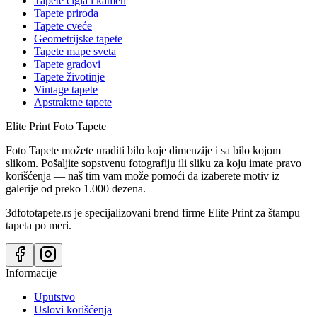
Tapete cigla i kamen
Tapete priroda
Tapete cveće
Geometrijske tapete
Tapete mape sveta
Tapete gradovi
Tapete životinje
Vintage tapete
Apstraktne tapete
Elite Print
Foto Tapete
Foto Tapete možete uraditi bilo koje dimenzije i sa bilo kojom
slikom. Pošaljite sopstvenu fotografiju ili sliku za koju imate pravo
korišćenja — naš tim vam može pomoći da izaberete motiv iz
galerije od preko 1.000 dezena.
3dfototapete.rs je specijalizovani brend firme Elite Print za štampu
tapeta po meri.
Informacije
Uputstvo
Uslovi korišćenja