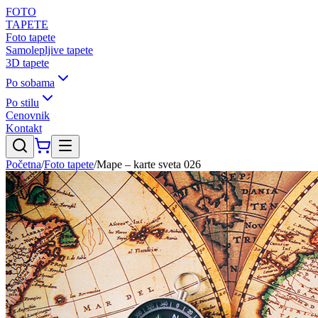
FOTO
TAPETE
Foto tapete
Samolepljive tapete
3D tapete
Po sobama
Po stilu
Cenovnik
Kontakt
Početna
/
Foto tapete
/
Mape – karte sveta 026