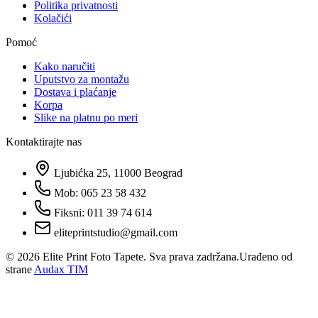
Politika privatnosti
Kolačići
Pomoć
Kako naručiti
Uputstvo za montažu
Dostava i plaćanje
Korpa
Slike na platnu po meri
Kontaktirajte nas
Ljubićka 25, 11000 Beograd
Mob: 065 23 58 432
Fiksni: 011 39 74 614
eliteprintstudio@gmail.com
©
2026
Elite Print Foto Tapete. Sva prava zadržana.
Urađeno od
strane
Audax TIM