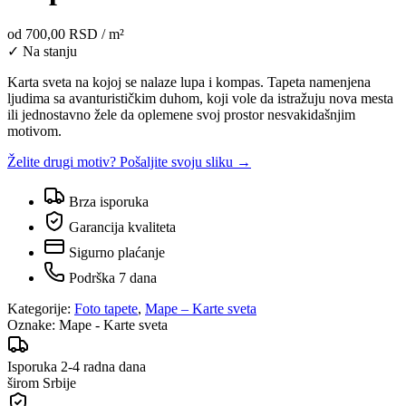
od
700,00 RSD
/ m²
✓ Na stanju
Karta sveta na kojoj se nalaze lupa i kompas. Tapeta namenjena
ljudima sa avanturističkim duhom, koji vole da istražuju nova mesta
ili jednostavno žele da oplemene svoj prostor nesvakidašnjim
motivom.
Želite drugi motiv? Pošaljite svoju sliku →
Brza isporuka
Garancija kvaliteta
Sigurno plaćanje
Podrška 7 dana
Kategorije:
Foto tapete
,
Mape – Karte sveta
Oznake:
Mape - Karte sveta
Isporuka 2-4 radna dana
širom Srbije