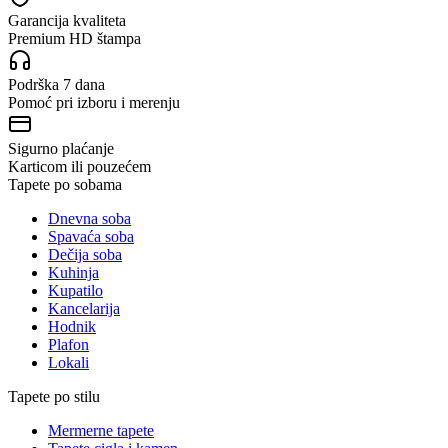
Garancija kvaliteta
Premium HD štampa
Podrška 7 dana
Pomoć pri izboru i merenju
Sigurno plaćanje
Karticom ili pouzećem
Tapete po sobama
Dnevna soba
Spavaća soba
Dečija soba
Kuhinja
Kupatilo
Kancelarija
Hodnik
Plafon
Lokali
Tapete po stilu
Mermerne tapete