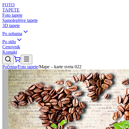
FOTO
TAPETE
Foto tapete
Samolepljive tapete
3D tapete
Po sobama
Po stilu
Cenovnik
Kontakt
Početna
/
Foto tapete
/
Mape – karte sveta 022