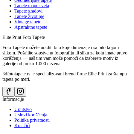
Geometrijske tapete
Tapete mape sveta
Tapete gradovi
Tapete životinje
Vintage tapete
Apstraktne tapete
Elite Print
Foto Tapete
Foto Tapete možete uraditi bilo koje dimenzije i sa bilo kojom
slikom. Pošaljite sopstvenu fotografiju ili sliku za koju imate pravo
korišćenja — naš tim vam može pomoći da izaberete motiv iz
galerije od preko 1.000 dezena.
3dfototapete.rs je specijalizovani brend firme Elite Print za štampu
tapeta po meri.
Informacije
Uputstvo
Uslovi korišćenja
Politika privatnosti
Kolačići