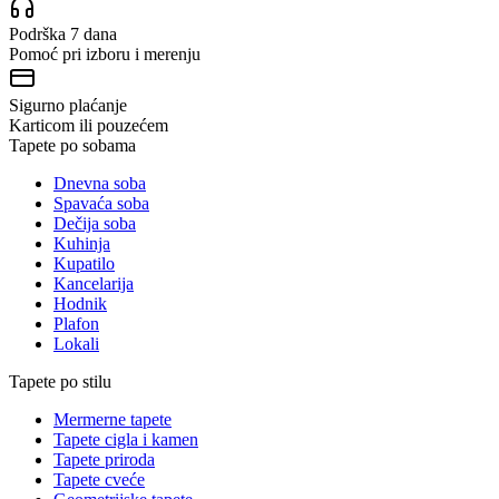
Podrška 7 dana
Pomoć pri izboru i merenju
Sigurno plaćanje
Karticom ili pouzećem
Tapete po sobama
Dnevna soba
Spavaća soba
Dečija soba
Kuhinja
Kupatilo
Kancelarija
Hodnik
Plafon
Lokali
Tapete po stilu
Mermerne tapete
Tapete cigla i kamen
Tapete priroda
Tapete cveće