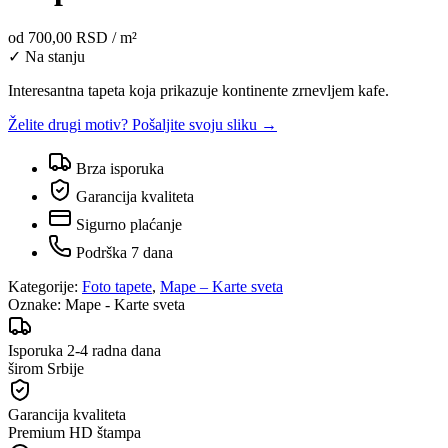
od
700,00 RSD
/ m²
✓ Na stanju
Interesantna tapeta koja prikazuje kontinente zrnevljem kafe.
Želite drugi motiv? Pošaljite svoju sliku →
Brza isporuka
Garancija kvaliteta
Sigurno plaćanje
Podrška 7 dana
Kategorije:
Foto tapete
,
Mape – Karte sveta
Oznake:
Mape - Karte sveta
Isporuka 2-4 radna dana
širom Srbije
Garancija kvaliteta
Premium HD štampa