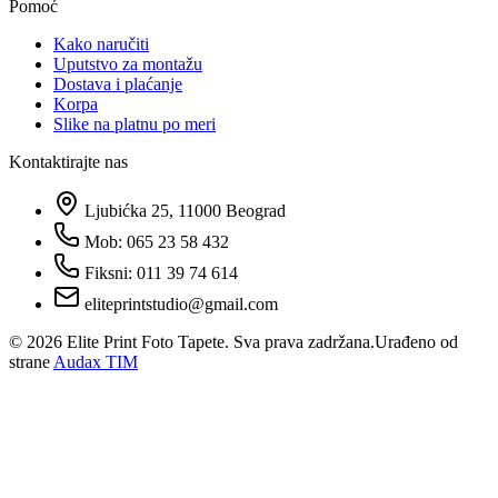
Pomoć
Kako naručiti
Uputstvo za montažu
Dostava i plaćanje
Korpa
Slike na platnu po meri
Kontaktirajte nas
Ljubićka 25, 11000 Beograd
Mob: 065 23 58 432
Fiksni: 011 39 74 614
eliteprintstudio@gmail.com
©
2026
Elite Print Foto Tapete. Sva prava zadržana.
Urađeno od
strane
Audax TIM