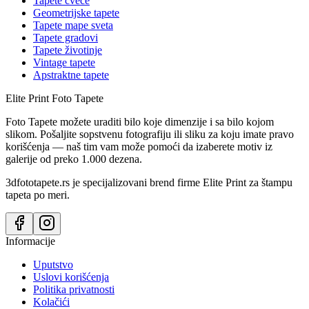
Tapete cveće
Geometrijske tapete
Tapete mape sveta
Tapete gradovi
Tapete životinje
Vintage tapete
Apstraktne tapete
Elite Print
Foto Tapete
Foto Tapete možete uraditi bilo koje dimenzije i sa bilo kojom
slikom. Pošaljite sopstvenu fotografiju ili sliku za koju imate pravo
korišćenja — naš tim vam može pomoći da izaberete motiv iz
galerije od preko 1.000 dezena.
3dfototapete.rs je specijalizovani brend firme Elite Print za štampu
tapeta po meri.
Informacije
Uputstvo
Uslovi korišćenja
Politika privatnosti
Kolačići