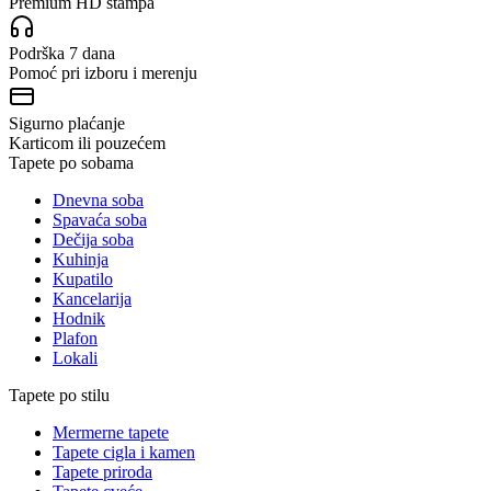
Premium HD štampa
Podrška 7 dana
Pomoć pri izboru i merenju
Sigurno plaćanje
Karticom ili pouzećem
Tapete po sobama
Dnevna soba
Spavaća soba
Dečija soba
Kuhinja
Kupatilo
Kancelarija
Hodnik
Plafon
Lokali
Tapete po stilu
Mermerne tapete
Tapete cigla i kamen
Tapete priroda