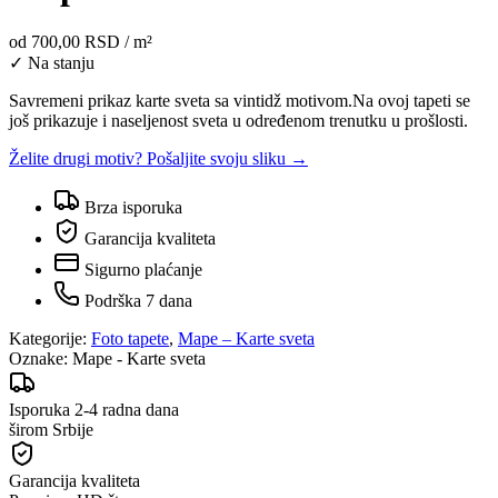
od
700,00 RSD
/ m²
✓ Na stanju
Savremeni prikaz karte sveta sa vintidž motivom.Na ovoj tapeti se
još prikazuje i naseljenost sveta u određenom trenutku u prošlosti.
Želite drugi motiv? Pošaljite svoju sliku →
Brza isporuka
Garancija kvaliteta
Sigurno plaćanje
Podrška 7 dana
Kategorije:
Foto tapete
,
Mape – Karte sveta
Oznake:
Mape - Karte sveta
Isporuka 2-4 radna dana
širom Srbije
Garancija kvaliteta