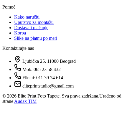
Pomoć
Kako naručiti
Uputstvo za montažu
Dostava i plaćanje
Korpa
Slike na platnu po meri
Kontaktirajte nas
Ljubićka 25, 11000 Beograd
Mob: 065 23 58 432
Fiksni: 011 39 74 614
eliteprintstudio@gmail.com
©
2026
Elite Print Foto Tapete. Sva prava zadržana.
Urađeno od
strane
Audax TIM