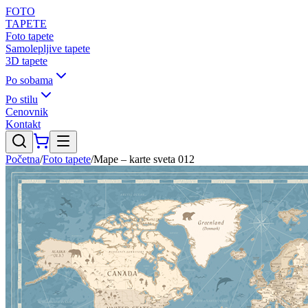
FOTO
TAPETE
Foto tapete
Samolepljive tapete
3D tapete
Po sobama
Po stilu
Cenovnik
Kontakt
Početna
/
Foto tapete
/
Mape – karte sveta 012