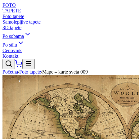
FOTO
TAPETE
Foto tapete
Samolepljive tapete
3D tapete
Po sobama
Po stilu
Cenovnik
Kontakt
Početna
/
Foto tapete
/
Mape – karte sveta 009