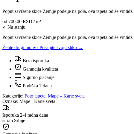
Poput savršene skice Zemlje podelje na pola, ova tapeta odiše vintidž 
od
700,00 RSD
/ m²
✓ Na stanju
Poput savršene skice Zemlje podelje na pola, ova tapeta odiše vintidž 
Želite drugi motiv? Pošaljite svoju sliku →
Brza isporuka
Garancija kvaliteta
Sigurno plaćanje
Podrška 7 dana
Kategorije:
Foto tapete
,
Mape – Karte sveta
Oznake:
Mape - Karte sveta
Isporuka 2-4 radna dana
širom Srbije