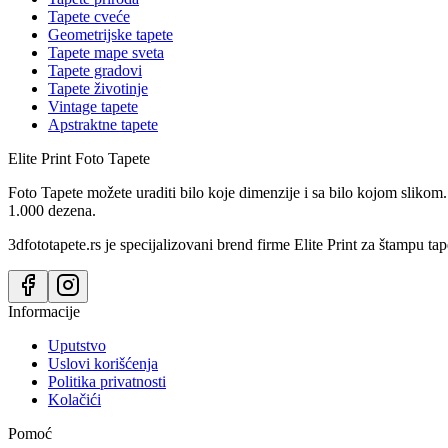
Tapete cveće
Geometrijske tapete
Tapete mape sveta
Tapete gradovi
Tapete životinje
Vintage tapete
Apstraktne tapete
Elite Print
Foto Tapete
Foto Tapete možete uraditi bilo koje dimenzije i sa bilo kojom slikom.
1.000 dezena.
3dfototapete.rs je specijalizovani brend firme Elite Print za štampu tap
Informacije
Uputstvo
Uslovi korišćenja
Politika privatnosti
Kolačići
Pomoć