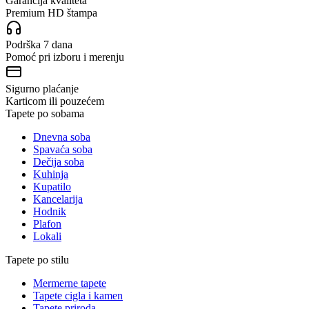
Garancija kvaliteta
Premium HD štampa
Podrška 7 dana
Pomoć pri izboru i merenju
Sigurno plaćanje
Karticom ili pouzećem
Tapete po sobama
Dnevna soba
Spavaća soba
Dečija soba
Kuhinja
Kupatilo
Kancelarija
Hodnik
Plafon
Lokali
Tapete po stilu
Mermerne tapete
Tapete cigla i kamen
Tapete priroda