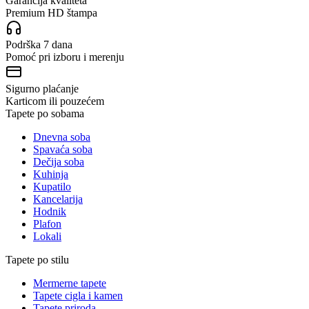
Garancija kvaliteta
Premium HD štampa
Podrška 7 dana
Pomoć pri izboru i merenju
Sigurno plaćanje
Karticom ili pouzećem
Tapete po sobama
Dnevna soba
Spavaća soba
Dečija soba
Kuhinja
Kupatilo
Kancelarija
Hodnik
Plafon
Lokali
Tapete po stilu
Mermerne tapete
Tapete cigla i kamen
Tapete priroda