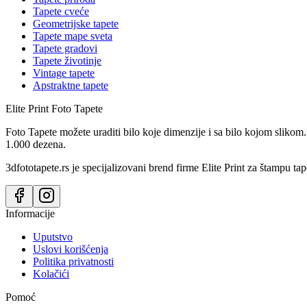
Tapete cveće
Geometrijske tapete
Tapete mape sveta
Tapete gradovi
Tapete životinje
Vintage tapete
Apstraktne tapete
Elite Print
Foto Tapete
Foto Tapete možete uraditi bilo koje dimenzije i sa bilo kojom slikom.
1.000 dezena.
3dfototapete.rs je specijalizovani brend firme Elite Print za štampu tap
Informacije
Uputstvo
Uslovi korišćenja
Politika privatnosti
Kolačići
Pomoć