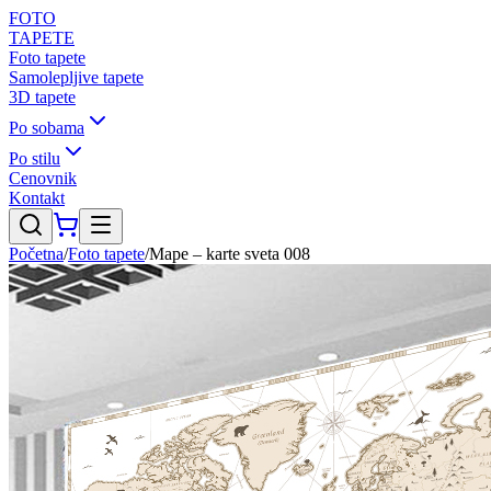
FOTO
TAPETE
Foto tapete
Samolepljive tapete
3D tapete
Po sobama
Po stilu
Cenovnik
Kontakt
Početna
/
Foto tapete
/
Mape – karte sveta 008