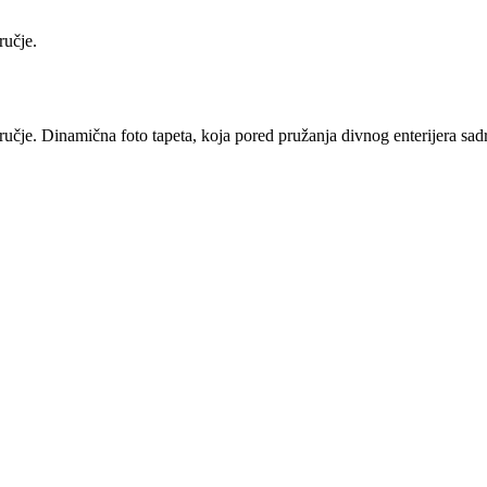
ručje.
učje. Dinamična foto tapeta, koja pored pružanja divnog enterijera sadrž