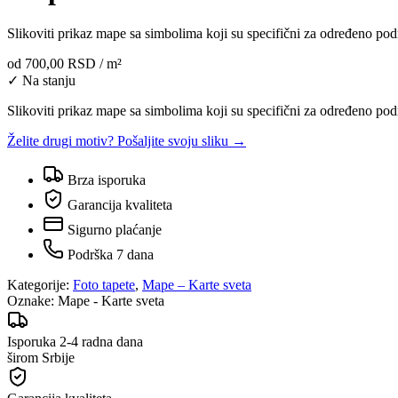
Slikoviti prikaz mape sa simbolima koji su specifični za određeno pod
od
700,00 RSD
/ m²
✓ Na stanju
Slikoviti prikaz mape sa simbolima koji su specifični za određeno podr
Želite drugi motiv? Pošaljite svoju sliku →
Brza isporuka
Garancija kvaliteta
Sigurno plaćanje
Podrška 7 dana
Kategorije:
Foto tapete
,
Mape – Karte sveta
Oznake:
Mape - Karte sveta
Isporuka 2-4 radna dana
širom Srbije