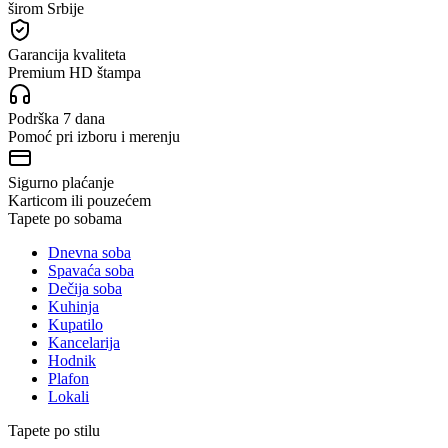
širom Srbije
Garancija kvaliteta
Premium HD štampa
Podrška 7 dana
Pomoć pri izboru i merenju
Sigurno plaćanje
Karticom ili pouzećem
Tapete po sobama
Dnevna soba
Spavaća soba
Dečija soba
Kuhinja
Kupatilo
Kancelarija
Hodnik
Plafon
Lokali
Tapete po stilu