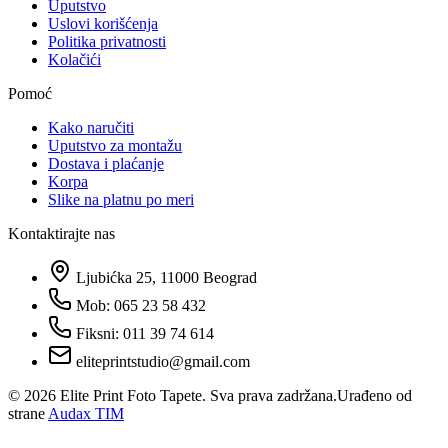
Uputstvo
Uslovi korišćenja
Politika privatnosti
Kolačići
Pomoć
Kako naručiti
Uputstvo za montažu
Dostava i plaćanje
Korpa
Slike na platnu po meri
Kontaktirajte nas
Ljubićka 25, 11000 Beograd
Mob: 065 23 58 432
Fiksni: 011 39 74 614
eliteprintstudio@gmail.com
©
2026
Elite Print Foto Tapete. Sva prava zadržana.
Urađeno od
strane
Audax TIM