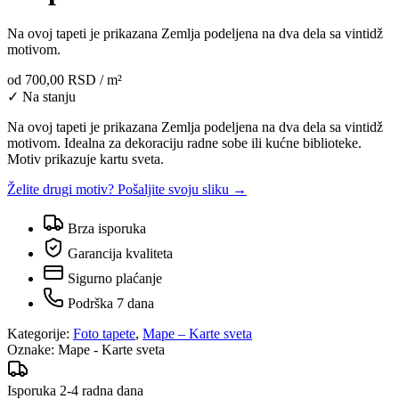
Na ovoj tapeti je prikazana Zemlja podeljena na dva dela sa vintidž
motivom.
od
700,00 RSD
/ m²
✓ Na stanju
Na ovoj tapeti je prikazana Zemlja podeljena na dva dela sa vintidž
motivom. Idealna za dekoraciju radne sobe ili kućne biblioteke.
Motiv prikazuje kartu sveta.
Želite drugi motiv? Pošaljite svoju sliku →
Brza isporuka
Garancija kvaliteta
Sigurno plaćanje
Podrška 7 dana
Kategorije:
Foto tapete
,
Mape – Karte sveta
Oznake:
Mape - Karte sveta
Isporuka 2-4 radna dana