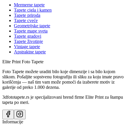
Mermerne tapete
Tapete cigla i kamen
Tapete priroda
Tapete cveće
Geometrijske tapete
Tapete mape sveta
Tapete gradovi
Tapete životinje
Vintage tapete
Apstraktne tapete
Elite Print
Foto Tapete
Foto Tapete možete uraditi bilo koje dimenzije i sa bilo kojom
slikom. Pošaljite sopstvenu fotografiju ili sliku za koju imate pravo
korišćenja — naš tim vam može pomoći da izaberete motiv iz
galerije od preko 1.000 dezena.
3dfototapete.rs je specijalizovani brend firme Elite Print za štampu
tapeta po meri.
Informacije