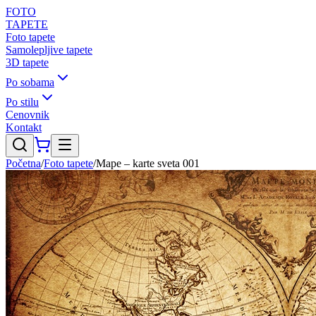
FOTO
TAPETE
Foto tapete
Samolepljive tapete
3D tapete
Po sobama
Po stilu
Cenovnik
Kontakt
Početna
/
Foto tapete
/
Mape – karte sveta 001