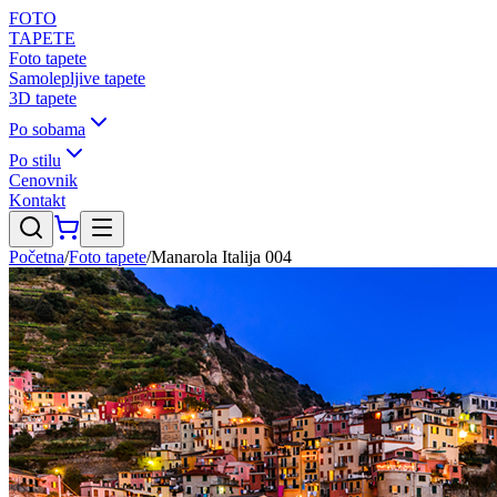
FOTO
TAPETE
Foto tapete
Samolepljive tapete
3D tapete
Po sobama
Po stilu
Cenovnik
Kontakt
Početna
/
Foto tapete
/
Manarola Italija 004