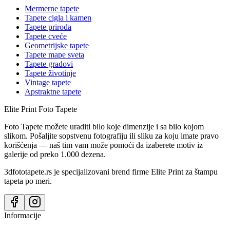
Mermerne tapete
Tapete cigla i kamen
Tapete priroda
Tapete cveće
Geometrijske tapete
Tapete mape sveta
Tapete gradovi
Tapete životinje
Vintage tapete
Apstraktne tapete
Elite Print
Foto Tapete
Foto Tapete možete uraditi bilo koje dimenzije i sa bilo kojom
slikom. Pošaljite sopstvenu fotografiju ili sliku za koju imate pravo
korišćenja — naš tim vam može pomoći da izaberete motiv iz
galerije od preko 1.000 dezena.
3dfototapete.rs je specijalizovani brend firme Elite Print za štampu
tapeta po meri.
Informacije