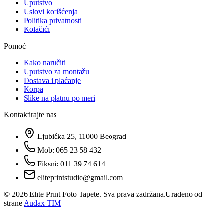
Uputstvo
Uslovi korišćenja
Politika privatnosti
Kolačići
Pomoć
Kako naručiti
Uputstvo za montažu
Dostava i plaćanje
Korpa
Slike na platnu po meri
Kontaktirajte nas
Ljubićka 25, 11000 Beograd
Mob: 065 23 58 432
Fiksni: 011 39 74 614
eliteprintstudio@gmail.com
©
2026
Elite Print Foto Tapete. Sva prava zadržana.
Urađeno od
strane
Audax TIM