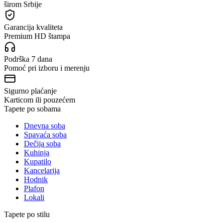
širom Srbije
Garancija kvaliteta
Premium HD štampa
Podrška 7 dana
Pomoć pri izboru i merenju
Sigurno plaćanje
Karticom ili pouzećem
Tapete po sobama
Dnevna soba
Spavaća soba
Dečija soba
Kuhinja
Kupatilo
Kancelarija
Hodnik
Plafon
Lokali
Tapete po stilu