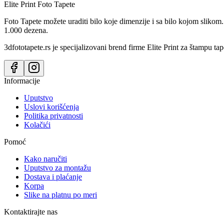
Elite Print
Foto Tapete
Foto Tapete možete uraditi bilo koje dimenzije i sa bilo kojom slikom.
1.000 dezena.
3dfototapete.rs je specijalizovani brend firme Elite Print za štampu tap
Informacije
Uputstvo
Uslovi korišćenja
Politika privatnosti
Kolačići
Pomoć
Kako naručiti
Uputstvo za montažu
Dostava i plaćanje
Korpa
Slike na platnu po meri
Kontaktirajte nas