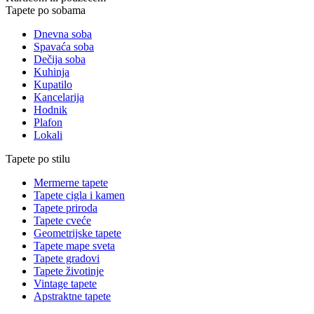
Tapete po sobama
Dnevna soba
Spavaća soba
Dečija soba
Kuhinja
Kupatilo
Kancelarija
Hodnik
Plafon
Lokali
Tapete po stilu
Mermerne tapete
Tapete cigla i kamen
Tapete priroda
Tapete cveće
Geometrijske tapete
Tapete mape sveta
Tapete gradovi
Tapete životinje
Vintage tapete
Apstraktne tapete