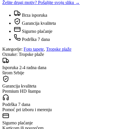
Želite drugi motiv? Pošaljite svoju sliku →
Brza isporuka
Garancija kvaliteta
Sigurno plaćanje
Podrška 7 dana
Kategorije:
Foto tapete
,
Tropske plaže
Oznake:
Tropske plaže
Isporuka 2-4 radna dana
širom Srbije
Garancija kvaliteta
Premium HD štampa
Podrška 7 dana
Pomoć pri izboru i merenju
Sigurno plaćanje
Karticom ili pouzećem