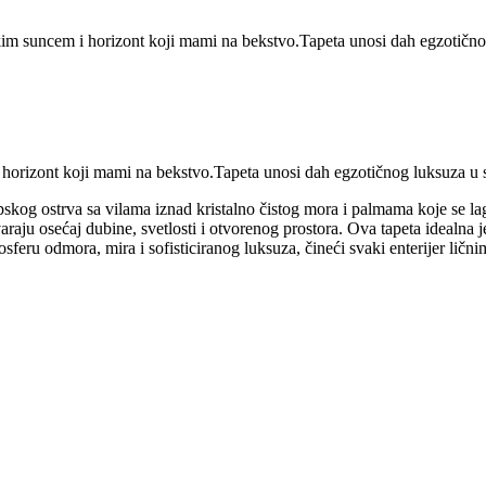
m suncem i horizont koji mami na bekstvo.Tapeta unosi dah egzotičnog
rizont koji mami na bekstvo.Tapeta unosi dah egzotičnog luksuza u sv
opskog ostrva sa vilama iznad kristalno čistog mora i palmama koje se l
raju osećaj dubine, svetlosti i otvorenog prostora. Ova tapeta idealna j
tmosferu odmora, mira i sofisticiranog luksuza, čineći svaki enterijer li