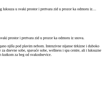
 luksuza u svaki prostor i pretvara zid u prozor ka odmoru iz…
aki prostor i pretvara zid u prozor ka odmoru iz snova.
agano njišu pod plavim nebom. Intenzivne nijanse tirkizne i duboko
e za dnevne sobe, spavaće sobe, wellness i spa centre, ali i luksuzne
čnim kutkom za beg od svakodnevice.