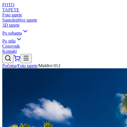
FOTO
TAPETE
Foto tapete
Samolepljive tapete
3D tapete
Po sobama
Po stilu
Cenovnik
Kontakt
Početna
/
Foto tapete
/
Maldivi 012