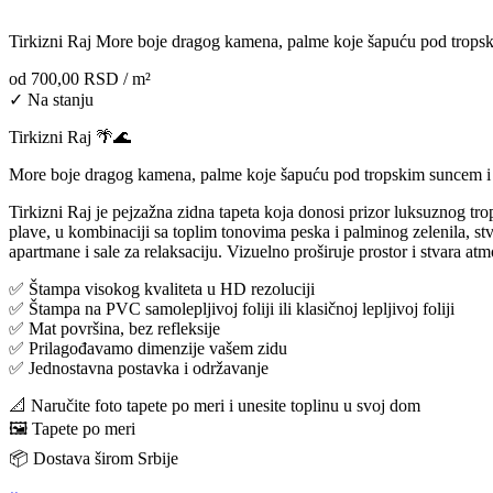
Tirkizni Raj More boje dragog kamena, palme koje šapuću pod tropski
od
700,00 RSD
/ m²
✓ Na stanju
Tirkizni Raj 🌴🌊
More boje dragog kamena, palme koje šapuću pod tropskim suncem i ho
Tirkizni Raj je pejzažna zidna tapeta koja donosi prizor luksuznog tr
plave, u kombinaciji sa toplim tonovima peska i palminog zelenila, stva
apartmane i sale za relaksaciju. Vizuelno proširuje prostor i stvara a
✅ Štampa visokog kvaliteta u HD rezoluciji
✅ Štampa na PVC samolepljivoj foliji ili klasičnoj lepljivoj foliji
✅ Mat površina, bez refleksije
✅ Prilagođavamo dimenzije vašem zidu
✅ Jednostavna postavka i održavanje
📐 Naručite foto tapete po meri i unesite toplinu u svoj dom
🖼️ Tapete po meri
📦 Dostava širom Srbije