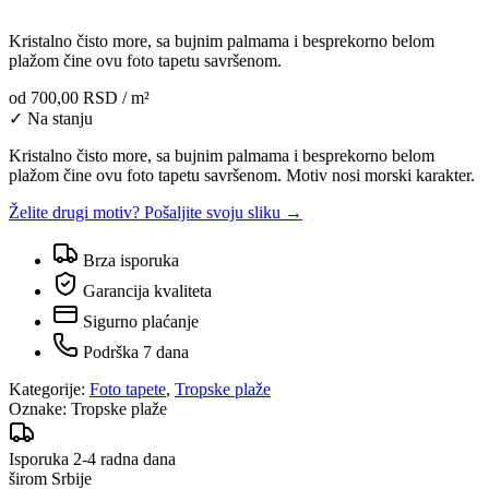
Kristalno čisto more, sa bujnim palmama i besprekorno belom
plažom čine ovu foto tapetu savršenom.
od
700,00 RSD
/ m²
✓ Na stanju
Kristalno čisto more, sa bujnim palmama i besprekorno belom
plažom čine ovu foto tapetu savršenom. Motiv nosi morski karakter.
Želite drugi motiv? Pošaljite svoju sliku →
Brza isporuka
Garancija kvaliteta
Sigurno plaćanje
Podrška 7 dana
Kategorije:
Foto tapete
,
Tropske plaže
Oznake:
Tropske plaže
Isporuka 2-4 radna dana
širom Srbije