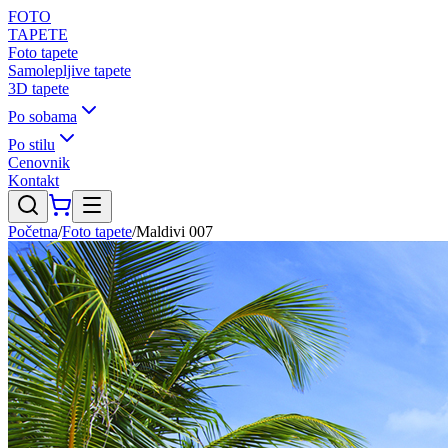
FOTO
TAPETE
Foto tapete
Samolepljive tapete
3D tapete
Po sobama
Po stilu
Cenovnik
Kontakt
Početna
/
Foto tapete
/
Maldivi 007