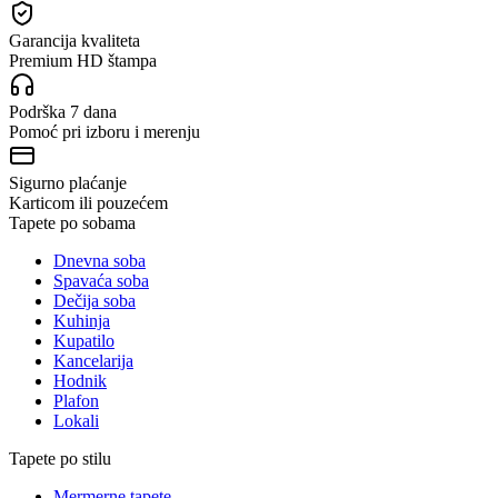
Garancija kvaliteta
Premium HD štampa
Podrška 7 dana
Pomoć pri izboru i merenju
Sigurno plaćanje
Karticom ili pouzećem
Tapete po sobama
Dnevna soba
Spavaća soba
Dečija soba
Kuhinja
Kupatilo
Kancelarija
Hodnik
Plafon
Lokali
Tapete po stilu
Mermerne tapete