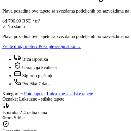
Plava pozadina ove tapete sa zvezdama podeljenih po sazvežđima na 
od
700,00 RSD
/ m²
✓ Na stanju
Plava pozadina ove tapete sa zvezdama podeljenih po sazvežđima na 
Želite drugi motiv? Pošaljite svoju sliku →
Brza isporuka
Garancija kvaliteta
Sigurno plaćanje
Podrška 7 dana
Kategorije:
Foto tapete
,
Luksuzne – stilske tapete
Oznake:
Luksuzne - stilske tapete
Isporuka 2-4 radna dana
širom Srbije