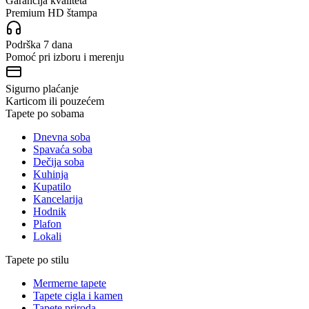
Garancija kvaliteta
Premium HD štampa
Podrška 7 dana
Pomoć pri izboru i merenju
Sigurno plaćanje
Karticom ili pouzećem
Tapete po sobama
Dnevna soba
Spavaća soba
Dečija soba
Kuhinja
Kupatilo
Kancelarija
Hodnik
Plafon
Lokali
Tapete po stilu
Mermerne tapete
Tapete cigla i kamen
Tapete priroda