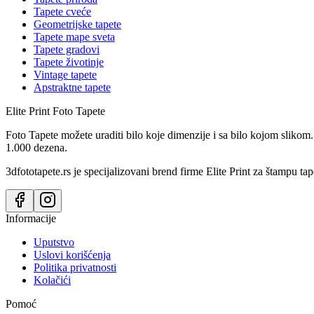
Tapete cveće
Geometrijske tapete
Tapete mape sveta
Tapete gradovi
Tapete životinje
Vintage tapete
Apstraktne tapete
Elite Print
Foto Tapete
Foto Tapete možete uraditi bilo koje dimenzije i sa bilo kojom slikom.
1.000 dezena.
3dfototapete.rs je specijalizovani brend firme Elite Print za štampu tap
Informacije
Uputstvo
Uslovi korišćenja
Politika privatnosti
Kolačići
Pomoć