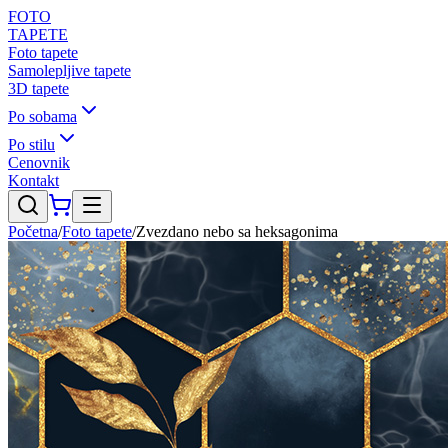
FOTO
TAPETE
Foto tapete
Samolepljive tapete
3D tapete
Po sobama
Po stilu
Cenovnik
Kontakt
Početna
/
Foto tapete
/
Zvezdano nebo sa heksagonima