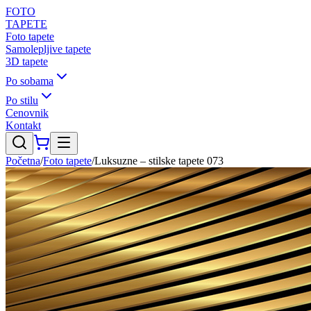
FOTO
TAPETE
Foto tapete
Samolepljive tapete
3D tapete
Po sobama
Po stilu
Cenovnik
Kontakt
Početna
/
Foto tapete
/
Luksuzne – stilske tapete 073