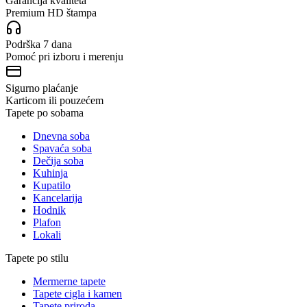
Garancija kvaliteta
Premium HD štampa
Podrška 7 dana
Pomoć pri izboru i merenju
Sigurno plaćanje
Karticom ili pouzećem
Tapete po sobama
Dnevna soba
Spavaća soba
Dečija soba
Kuhinja
Kupatilo
Kancelarija
Hodnik
Plafon
Lokali
Tapete po stilu
Mermerne tapete
Tapete cigla i kamen
Tapete priroda