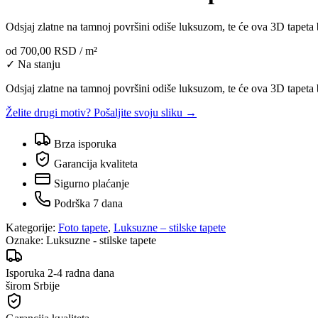
Odsjaj zlatne na tamnoj površini odiše luksuzom, te će ova 3D tapeta bi
od
700,00 RSD
/ m²
✓ Na stanju
Odsjaj zlatne na tamnoj površini odiše luksuzom, te će ova 3D tapeta bi
Želite drugi motiv? Pošaljite svoju sliku →
Brza isporuka
Garancija kvaliteta
Sigurno plaćanje
Podrška 7 dana
Kategorije:
Foto tapete
,
Luksuzne – stilske tapete
Oznake:
Luksuzne - stilske tapete
Isporuka 2-4 radna dana
širom Srbije