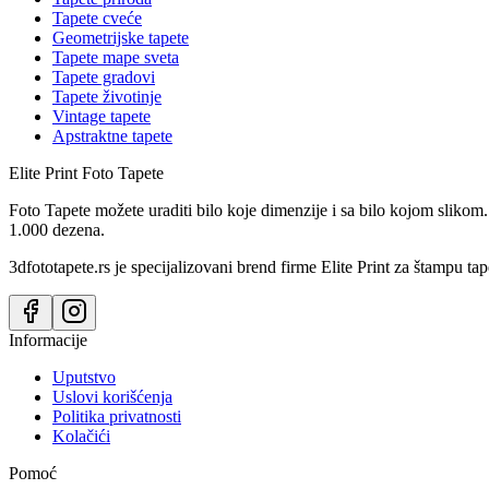
Tapete cveće
Geometrijske tapete
Tapete mape sveta
Tapete gradovi
Tapete životinje
Vintage tapete
Apstraktne tapete
Elite Print
Foto Tapete
Foto Tapete možete uraditi bilo koje dimenzije i sa bilo kojom slikom.
1.000 dezena.
3dfototapete.rs je specijalizovani brend firme Elite Print za štampu tap
Informacije
Uputstvo
Uslovi korišćenja
Politika privatnosti
Kolačići
Pomoć