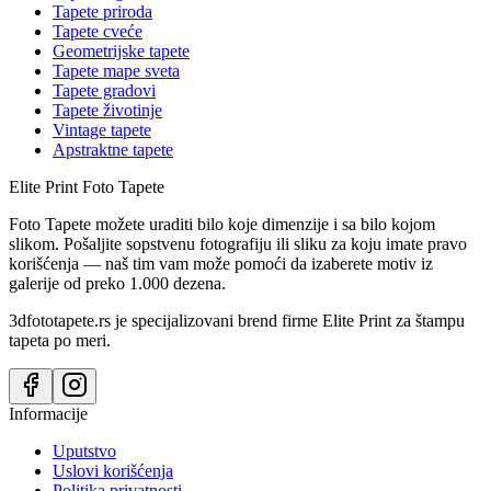
Tapete priroda
Tapete cveće
Geometrijske tapete
Tapete mape sveta
Tapete gradovi
Tapete životinje
Vintage tapete
Apstraktne tapete
Elite Print
Foto Tapete
Foto Tapete možete uraditi bilo koje dimenzije i sa bilo kojom
slikom. Pošaljite sopstvenu fotografiju ili sliku za koju imate pravo
korišćenja — naš tim vam može pomoći da izaberete motiv iz
galerije od preko 1.000 dezena.
3dfototapete.rs je specijalizovani brend firme Elite Print za štampu
tapeta po meri.
Informacije
Uputstvo
Uslovi korišćenja
Politika privatnosti