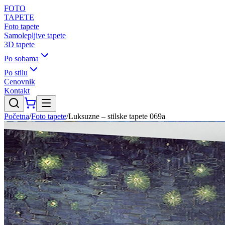
FOTO
TAPETE
Foto tapete
Samolepljive tapete
3D tapete
Po sobama
Po stilu
Cenovnik
Kontakt
Početna
/
Foto tapete
/
Luksuzne – stilske tapete 069a