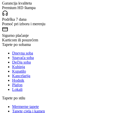
Garancija kvaliteta
Premium HD štampa
Podrška 7 dana
Pomoć pri izboru i merenju
Sigurno plaćanje
Karticom ili pouzećem
Tapete po sobama
Dnevna soba
Spavaća soba
Dečija soba
Kuhinja
Kupatilo
Kancelarija
Hodnik
Plafon
Lokali
Tapete po stilu
Mermerne tapete
Tapete cigla i kamen