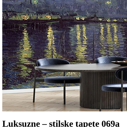
Luksuzne – stilske tapete 069a