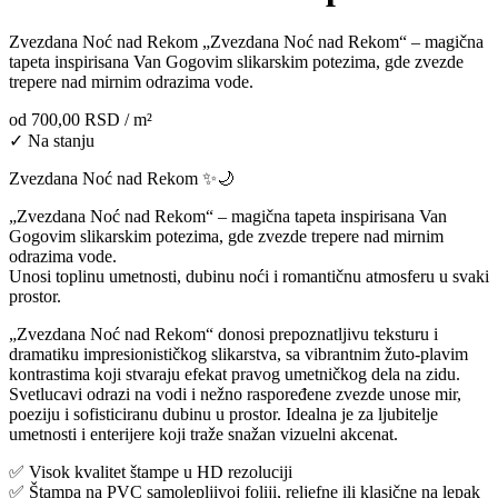
Zvezdana Noć nad Rekom „Zvezdana Noć nad Rekom“ – magična
tapeta inspirisana Van Gogovim slikarskim potezima, gde zvezde
trepere nad mirnim odrazima vode.
od
700,00 RSD
/ m²
✓ Na stanju
Zvezdana Noć nad Rekom ✨🌙
„Zvezdana Noć nad Rekom“ – magična tapeta inspirisana Van
Gogovim slikarskim potezima, gde zvezde trepere nad mirnim
odrazima vode.
Unosi toplinu umetnosti, dubinu noći i romantičnu atmosferu u svaki
prostor.
„Zvezdana Noć nad Rekom“ donosi prepoznatljivu teksturu i
dramatiku impresionističkog slikarstva, sa vibrantnim žuto-plavim
kontrastima koji stvaraju efekat pravog umetničkog dela na zidu.
Svetlucavi odrazi na vodi i nežno raspoređene zvezde unose mir,
poeziju i sofisticiranu dubinu u prostor. Idealna je za ljubitelje
umetnosti i enterijere koji traže snažan vizuelni akcenat.
✅ Visok kvalitet štampe u HD rezoluciji
✅ Štampa na PVC samolepljivoj foliji, reljefne ili klasične na lepak