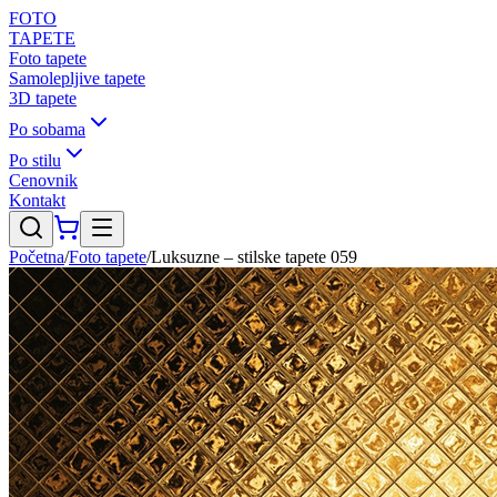
FOTO
TAPETE
Foto tapete
Samolepljive tapete
3D tapete
Po sobama
Po stilu
Cenovnik
Kontakt
Početna
/
Foto tapete
/
Luksuzne – stilske tapete 059