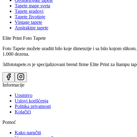
Geometrijske tapete
Tapete mape sveta
Tapete gradovi
Tapete životinje
Vintage tapete
Apstraktne tapete
Elite Print
Foto Tapete
Foto Tapete možete uraditi bilo koje dimenzije i sa bilo kojom slikom.
1.000 dezena.
3dfototapete.rs je specijalizovani brend firme Elite Print za štampu tap
Informacije
Uputstvo
Uslovi korišćenja
Politika privatnosti
Kolačići
Pomoć
Kako naručiti