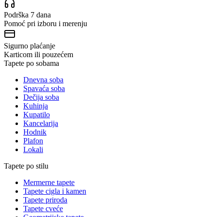
Podrška 7 dana
Pomoć pri izboru i merenju
Sigurno plaćanje
Karticom ili pouzećem
Tapete po sobama
Dnevna soba
Spavaća soba
Dečija soba
Kuhinja
Kupatilo
Kancelarija
Hodnik
Plafon
Lokali
Tapete po stilu
Mermerne tapete
Tapete cigla i kamen
Tapete priroda
Tapete cveće