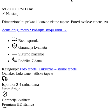
od
700,00 RSD
/ m²
✓ Na stanju
Dimenzionalni prikaz luksuzne zlatne tapete. Pored ovakve tapete, sve
Želite drugi motiv? Pošaljite svoju sliku →
Brza isporuka
Garancija kvaliteta
Sigurno plaćanje
Podrška 7 dana
Kategorije:
Foto tapete
,
Luksuzne – stilske tapete
Oznake:
Luksuzne - stilske tapete
Isporuka 2-4 radna dana
širom Srbije
Garancija kvaliteta
Premium HD štampa