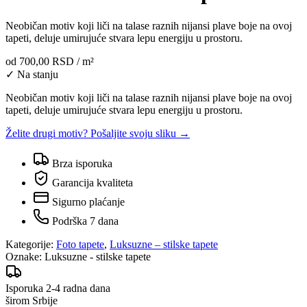
Neobičan motiv koji liči na talase raznih nijansi plave boje na ovoj
tapeti, deluje umirujuće stvara lepu energiju u prostoru.
od
700,00 RSD
/ m²
✓ Na stanju
Neobičan motiv koji liči na talase raznih nijansi plave boje na ovoj
tapeti, deluje umirujuće stvara lepu energiju u prostoru.
Želite drugi motiv? Pošaljite svoju sliku →
Brza isporuka
Garancija kvaliteta
Sigurno plaćanje
Podrška 7 dana
Kategorije:
Foto tapete
,
Luksuzne – stilske tapete
Oznake:
Luksuzne - stilske tapete
Isporuka 2-4 radna dana
širom Srbije