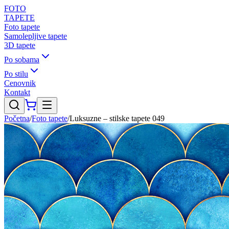
FOTO
TAPETE
Foto tapete
Samolepljive tapete
3D tapete
Po sobama
Po stilu
Cenovnik
Kontakt
Početna
/
Foto tapete
/
Luksuzne – stilske tapete 049