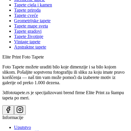
Tapete cigla i kamen
Tapete priroda
Tapete cveće
Geometrijske tapete
Tapete mape sveta
Tapete gradovi
Tapete životinje
Vintage tapete
Apstraktne tapete
Elite Print
Foto Tapete
Foto Tapete možete uraditi bilo koje dimenzije i sa bilo kojom
slikom. Pošaljite sopstvenu fotografiju ili sliku za koju imate pravo
korišćenja — naš tim vam može pomoći da izaberete motiv iz
galerije od preko 1.000 dezena.
3dfototapete.rs je specijalizovani brend firme Elite Print za štampu
tapeta po meri.
Informacije
Uputstvo