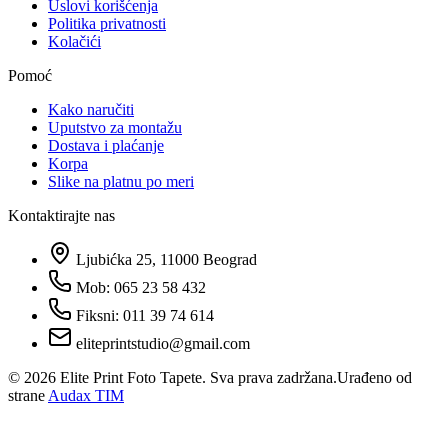
Uslovi korišćenja
Politika privatnosti
Kolačići
Pomoć
Kako naručiti
Uputstvo za montažu
Dostava i plaćanje
Korpa
Slike na platnu po meri
Kontaktirajte nas
Ljubićka 25, 11000 Beograd
Mob: 065 23 58 432
Fiksni: 011 39 74 614
eliteprintstudio@gmail.com
©
2026
Elite Print Foto Tapete. Sva prava zadržana.
Urađeno od
strane
Audax TIM