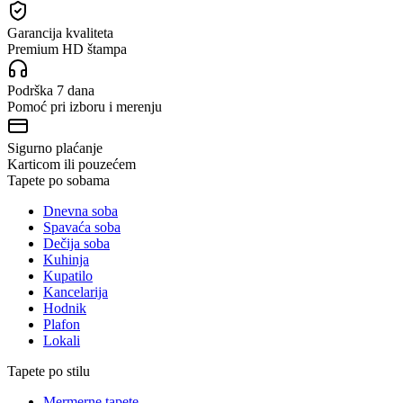
Garancija kvaliteta
Premium HD štampa
Podrška 7 dana
Pomoć pri izboru i merenju
Sigurno plaćanje
Karticom ili pouzećem
Tapete po sobama
Dnevna soba
Spavaća soba
Dečija soba
Kuhinja
Kupatilo
Kancelarija
Hodnik
Plafon
Lokali
Tapete po stilu
Mermerne tapete