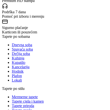
Premium HD štampa
Podrška 7 dana
Pomoć pri izboru i merenju
Sigurno plaćanje
Karticom ili pouzećem
Tapete po sobama
Dnevna soba
Spavaća soba
Dečija soba
Kuhinja
Kupatilo
Kancelarija
Hodnik
Plafon
Lokali
Tapete po stilu
Mermerne tapete
Tapete cigla i kamen
Tapete priroda