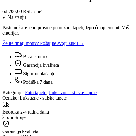
od
700,00 RSD
/ m²
✓ Na stanju
Pastelne šare lepo prosute po nežnoj tapeti, lepo će oplemeniti Vaš
enterijer.
Želite drugi motiv? Pošaljite svoju sliku →
Brza isporuka
Garancija kvaliteta
Sigurno plaćanje
Podrška 7 dana
Kategorije:
Foto tapete
,
Luksuzne – stilske tapete
Oznake:
Luksuzne - stilske tapete
Isporuka 2-4 radna dana
širom Srbije
Garancija kvaliteta