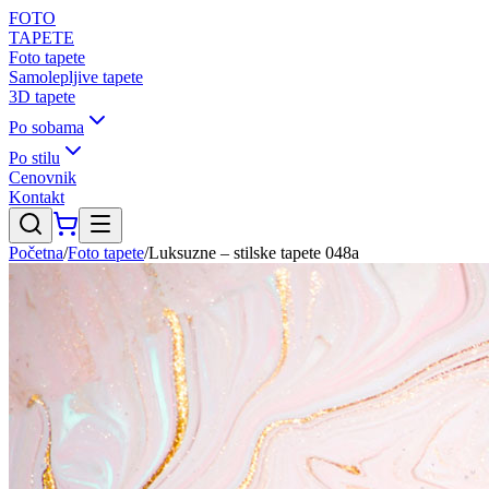
FOTO
TAPETE
Foto tapete
Samolepljive tapete
3D tapete
Po sobama
Po stilu
Cenovnik
Kontakt
Početna
/
Foto tapete
/
Luksuzne – stilske tapete 048a