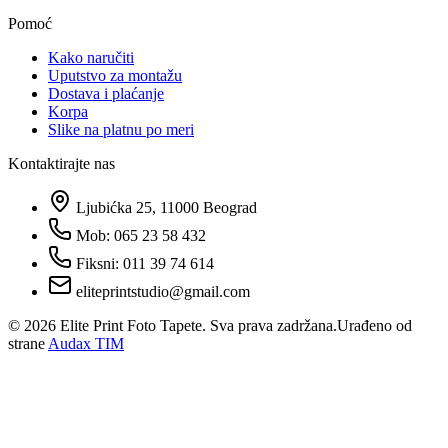
Pomoć
Kako naručiti
Uputstvo za montažu
Dostava i plaćanje
Korpa
Slike na platnu po meri
Kontaktirajte nas
Ljubićka 25, 11000 Beograd
Mob: 065 23 58 432
Fiksni: 011 39 74 614
eliteprintstudio@gmail.com
©
2026
Elite Print Foto Tapete. Sva prava zadržana.
Urađeno od
strane
Audax TIM