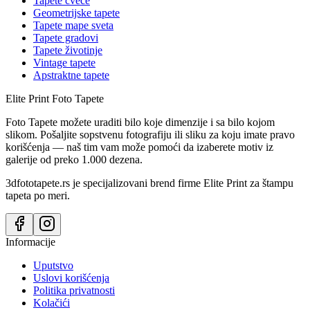
Tapete cveće
Geometrijske tapete
Tapete mape sveta
Tapete gradovi
Tapete životinje
Vintage tapete
Apstraktne tapete
Elite Print
Foto Tapete
Foto Tapete možete uraditi bilo koje dimenzije i sa bilo kojom
slikom. Pošaljite sopstvenu fotografiju ili sliku za koju imate pravo
korišćenja — naš tim vam može pomoći da izaberete motiv iz
galerije od preko 1.000 dezena.
3dfototapete.rs je specijalizovani brend firme Elite Print za štampu
tapeta po meri.
Informacije
Uputstvo
Uslovi korišćenja
Politika privatnosti
Kolačići