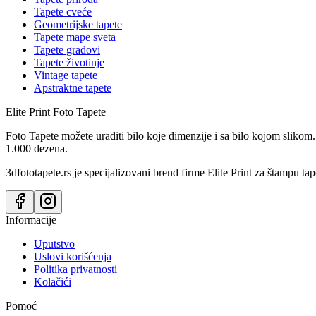
Tapete cveće
Geometrijske tapete
Tapete mape sveta
Tapete gradovi
Tapete životinje
Vintage tapete
Apstraktne tapete
Elite Print
Foto Tapete
Foto Tapete možete uraditi bilo koje dimenzije i sa bilo kojom slikom.
1.000 dezena.
3dfototapete.rs je specijalizovani brend firme Elite Print za štampu tap
Informacije
Uputstvo
Uslovi korišćenja
Politika privatnosti
Kolačići
Pomoć