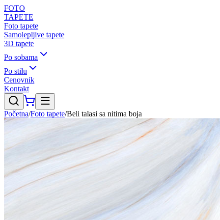
FOTO
TAPETE
Foto tapete
Samolepljive tapete
3D tapete
Po sobama
Po stilu
Cenovnik
Kontakt
Početna
/
Foto tapete
/
Beli talasi sa nitima boja