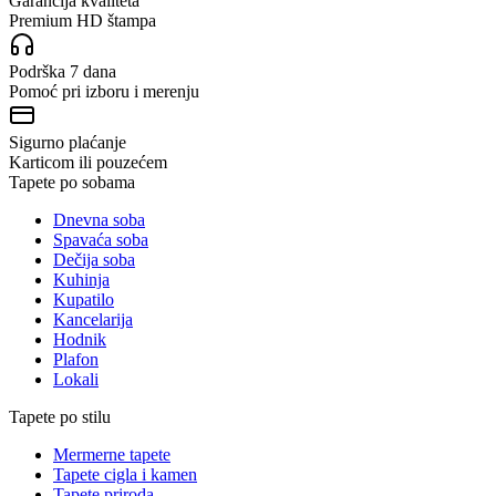
Garancija kvaliteta
Premium HD štampa
Podrška 7 dana
Pomoć pri izboru i merenju
Sigurno plaćanje
Karticom ili pouzećem
Tapete po sobama
Dnevna soba
Spavaća soba
Dečija soba
Kuhinja
Kupatilo
Kancelarija
Hodnik
Plafon
Lokali
Tapete po stilu
Mermerne tapete
Tapete cigla i kamen
Tapete priroda