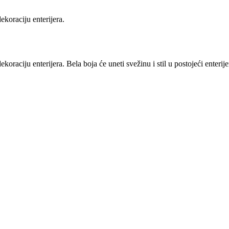
ekoraciju enterijera.
koraciju enterijera. Bela boja će uneti svežinu i stil u postojeći enterije