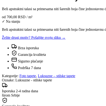
Beli apstraktni talasi sa primesama niti šarenih boja čine jednostavnu d
od
700,00 RSD
/ m²
✓ Na stanju
Beli apstraktni talasi sa primesama niti šarenih boja čine jednostavnu de
Želite drugi motiv? Pošaljite svoju sliku →
Brza isporuka
Garancija kvaliteta
Sigurno plaćanje
Podrška 7 dana
Kategorije:
Foto tapete
,
Luksuzne – stilske tapete
Oznake:
Luksuzne - stilske tapete
Isporuka 2-4 radna dana
širom Srbije