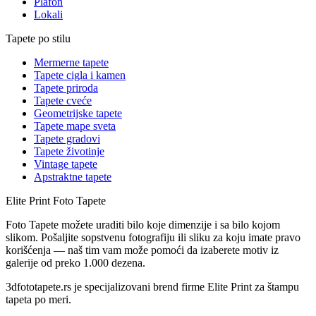
Plafon
Lokali
Tapete po stilu
Mermerne tapete
Tapete cigla i kamen
Tapete priroda
Tapete cveće
Geometrijske tapete
Tapete mape sveta
Tapete gradovi
Tapete životinje
Vintage tapete
Apstraktne tapete
Elite Print
Foto Tapete
Foto Tapete možete uraditi bilo koje dimenzije i sa bilo kojom
slikom. Pošaljite sopstvenu fotografiju ili sliku za koju imate pravo
korišćenja — naš tim vam može pomoći da izaberete motiv iz
galerije od preko 1.000 dezena.
3dfototapete.rs je specijalizovani brend firme Elite Print za štampu
tapeta po meri.