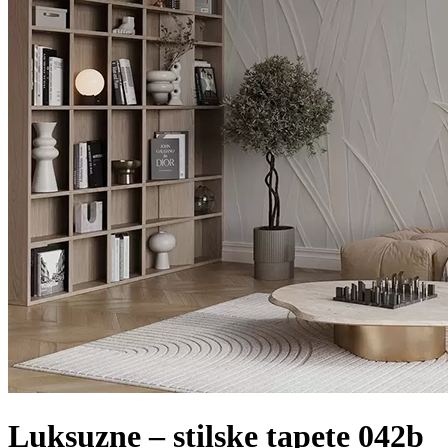
Luksuzne – stilske tapete 042b