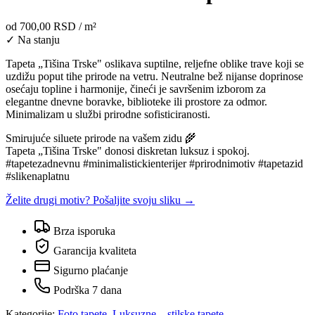
od
700,00 RSD
/ m²
✓ Na stanju
Tapeta „Tišina Trske" oslikava suptilne, reljefne oblike trave koji se
uzdižu poput tihe prirode na vetru. Neutralne bež nijanse doprinose
osećaju topline i harmonije, čineći je savršenim izborom za
elegantne dnevne boravke, biblioteke ili prostore za odmor.
Minimalizam u službi prirodne sofisticiranosti.
Smirujuće siluete prirode na vašem zidu 🌾
Tapeta „Tišina Trske" donosi diskretan luksuz i spokoj.
#tapetezadnevnu #minimalistickienterijer #prirodnimotiv #tapetazid
#slikenaplatnu
Želite drugi motiv? Pošaljite svoju sliku →
Brza isporuka
Garancija kvaliteta
Sigurno plaćanje
Podrška 7 dana
Kategorije:
Foto tapete
,
Luksuzne – stilske tapete