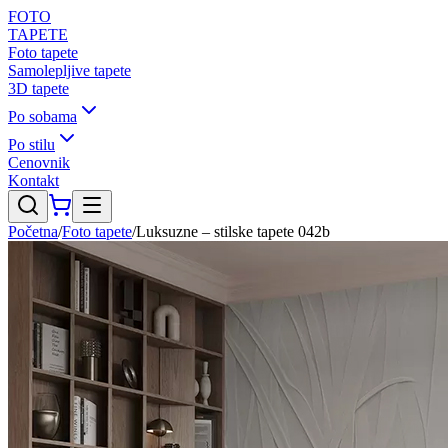
FOTO
TAPETE
Foto tapete
Samolepljive tapete
3D tapete
Po sobama
Po stilu
Cenovnik
Kontakt
Početna
/
Foto tapete
/
Luksuzne – stilske tapete 042b