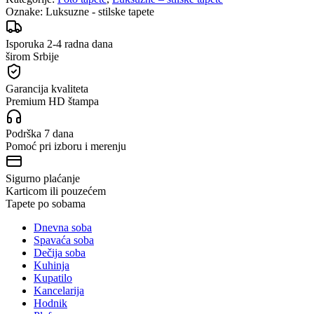
Oznake:
Luksuzne - stilske tapete
Isporuka 2-4 radna dana
širom Srbije
Garancija kvaliteta
Premium HD štampa
Podrška 7 dana
Pomoć pri izboru i merenju
Sigurno plaćanje
Karticom ili pouzećem
Tapete po sobama
Dnevna soba
Spavaća soba
Dečija soba
Kuhinja
Kupatilo
Kancelarija
Hodnik