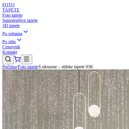
FOTO
TAPETE
Foto tapete
Samolepljive tapete
3D tapete
Po sobama
Po stilu
Cenovnik
Kontakt
Početna
/
Foto tapete
/
Luksuzne – stilske tapete 036