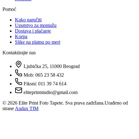
Pomoć
Kako naručiti
Uputstvo za montažu
Dostava i plaćanje
Korpa
Slike na platnu po meri
Kontaktirajte nas
Ljubićka 25, 11000 Beograd
Mob: 065 23 58 432
Fiksni: 011 39 74 614
eliteprintstudio@gmail.com
©
2026
Elite Print Foto Tapete. Sva prava zadržana.
Urađeno od
strane
Audax TIM