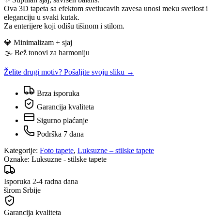
Ova 3D tapeta sa efektom svetlucavih zavesa unosi meku svetlost i
eleganciju u svaki kutak.
Za enterijere koji odišu tišinom i stilom.
💎 Minimalizam + sjaj
🌫️ Bež tonovi za harmoniju
Želite drugi motiv? Pošaljite svoju sliku →
Brza isporuka
Garancija kvaliteta
Sigurno plaćanje
Podrška 7 dana
Kategorije:
Foto tapete
,
Luksuzne – stilske tapete
Oznake:
Luksuzne - stilske tapete
Isporuka 2-4 radna dana
širom Srbije
Garancija kvaliteta