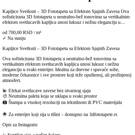
Kapljice Svetlosti – 3D Fototapeta sa Efektom Sjajnih Zavesa Ova
sofisticirana 3D fototapeta u neutralno-bež tonovima sa vertikalnim
efektom svetlucavih kapljica unosi luksuz i nežnu eleganciju u…
od
700,00 RSD
/ m²
✓ Na stanju
Kapljice Svetlosti – 3D Fototapeta sa Efektom Sjajnih Zavesa
Ova sofisticirana 3D fototapeta u neutralno-bež tonovima sa
vertikalnim efektom svetlucavih kapljica unosi luksuz i nežnu
eleganciju u svaki enterijer. Idealna za dnevne i spavaće sobe,
moderne čekaonice i sve prostore koji teže opuštenoj, ali profinjenoj
atmosferi.
💫 Efekat svetlucave zavese bez stvarnog sjaja
🎨 Neutralna paleta koja se uklapa u svaki prostor
🖨️ Štampa u visokoj rezoluciji na tekstilnom ili PVC materijalu
🌟 Za enterijer koji sija u tišini – dostupno na 3dfototapete.rs
Opis za Instagram:
✨ Suptilan sjaj, savršen balans.