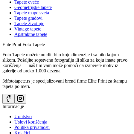
Tapete cveće
Geometrijske tapete
Tapete mape sveta
Tapete gradovi
Tapete životinje
Vintage tapete
Apstraktne tapete
Elite Print
Foto Tapete
Foto Tapete možete uraditi bilo koje dimenzije i sa bilo kojom
slikom. Pošaljite sopstvenu fotografiju ili sliku za koju imate pravo
korišćenja — naš tim vam može pomoći da izaberete motiv iz
galerije od preko 1.000 dezena.
3dfototapete.rs je specijalizovani brend firme Elite Print za štampu
tapeta po meri.
Informacije
Uputstvo
Uslovi korišćenja
Politika privatnosti
Kolačići