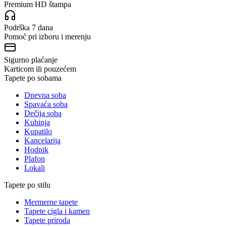
Premium HD štampa
Podrška 7 dana
Pomoć pri izboru i merenju
Sigurno plaćanje
Karticom ili pouzećem
Tapete po sobama
Dnevna soba
Spavaća soba
Dečija soba
Kuhinja
Kupatilo
Kancelarija
Hodnik
Plafon
Lokali
Tapete po stilu
Mermerne tapete
Tapete cigla i kamen
Tapete priroda