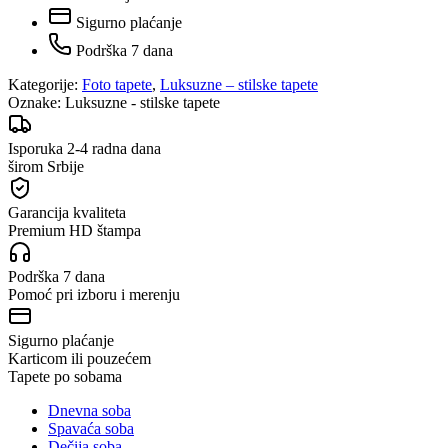
Sigurno plaćanje
Podrška 7 dana
Kategorije:
Foto tapete
,
Luksuzne – stilske tapete
Oznake:
Luksuzne - stilske tapete
Isporuka 2-4 radna dana
širom Srbije
Garancija kvaliteta
Premium HD štampa
Podrška 7 dana
Pomoć pri izboru i merenju
Sigurno plaćanje
Karticom ili pouzećem
Tapete po sobama
Dnevna soba
Spavaća soba
Dečija soba