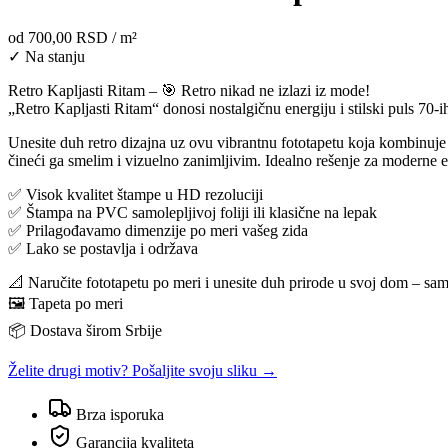
od
700,00 RSD
/ m²
✓ Na stanju
Retro Kapljasti Ritam – 🎯 Retro nikad ne izlazi iz mode!
„Retro Kapljasti Ritam“ donosi nostalgičnu energiju i stilski puls 70-ih
Unesite duh retro dizajna uz ovu vibrantnu fototapetu koja kombinuje
čineći ga smelim i vizuelno zanimljivim. Idealno rešenje za moderne ent
✅ Visok kvalitet štampe u HD rezoluciji
✅ Štampa na PVC samolepljivoj foliji ili klasične na lepak
✅ Prilagođavamo dimenzije po meri vašeg zida
✅ Lako se postavlja i održava
📐 Naručite fototapetu po meri i unesite duh prirode u svoj dom – sam
🖼️ Tapeta po meri
📦 Dostava širom Srbije
Želite drugi motiv? Pošaljite svoju sliku →
Brza isporuka
Garancija kvaliteta