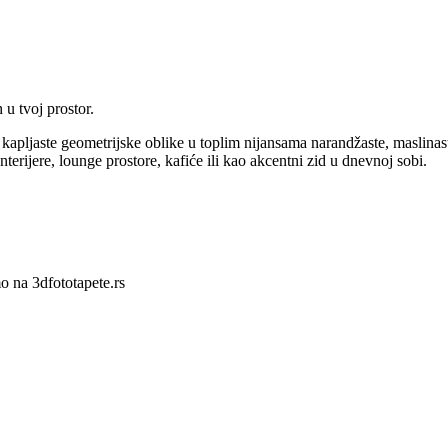
 u tvoj prostor.
 kapljaste geometrijske oblike u toplim nijansama narandžaste, maslinas
erijere, lounge prostore, kafiće ili kao akcentni zid u dnevnoj sobi.
o na 3dfototapete.rs