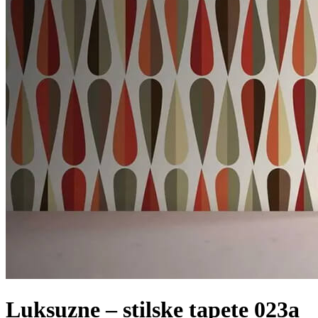
Luksuzne – stilske tapete 023a