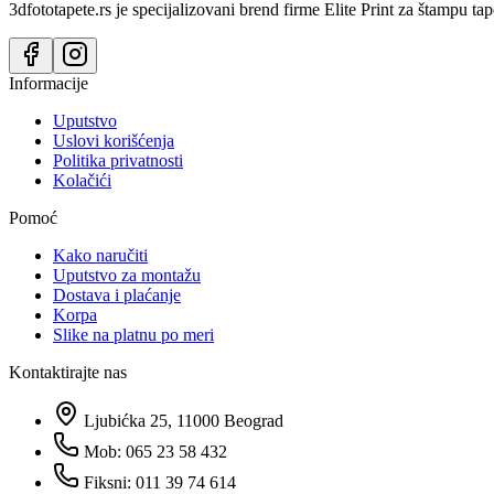
3dfototapete.rs je specijalizovani brend firme Elite Print za štampu tap
Informacije
Uputstvo
Uslovi korišćenja
Politika privatnosti
Kolačići
Pomoć
Kako naručiti
Uputstvo za montažu
Dostava i plaćanje
Korpa
Slike na platnu po meri
Kontaktirajte nas
Ljubićka 25, 11000 Beograd
Mob: 065 23 58 432
Fiksni: 011 39 74 614