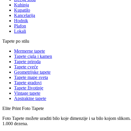
Kuhinja
Kupatilo
Kancelarija
Hodnik
Plafon
Lokali
Tapete po stilu
Mermerne tapete
Tapete cigla i kamen
Tapete priroda
Tapete cveće
Geometrijske tapete
Tapete mape sveta
Tapete gradovi
Tapete životinje
Vintage tapete
Apstraktne tapete
Elite Print
Foto Tapete
Foto Tapete možete uraditi bilo koje dimenzije i sa bilo kojom slikom.
1.000 dezena.