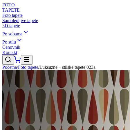
FOTO
TAPETE
Foto tapete
Samolepljive tapete
3D tapete
Po sobama
Po stilu
Cenovnik
Kontakt
Početna
/
Foto tapete
/
Luksuzne – stilske tapete 023a