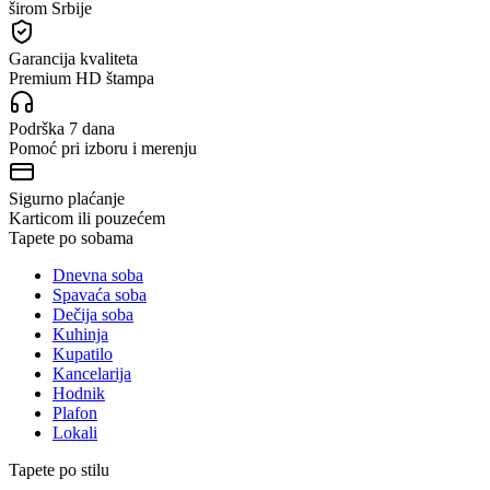
širom Srbije
Garancija kvaliteta
Premium HD štampa
Podrška 7 dana
Pomoć pri izboru i merenju
Sigurno plaćanje
Karticom ili pouzećem
Tapete po sobama
Dnevna soba
Spavaća soba
Dečija soba
Kuhinja
Kupatilo
Kancelarija
Hodnik
Plafon
Lokali
Tapete po stilu