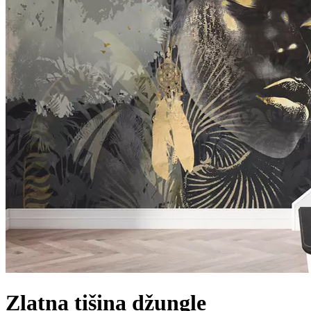
Zlatna tišina džungle