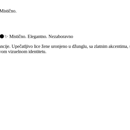
Mistično.
– 🌑✨ Mistično. Elegantno. Nezaboravno
ncije. Upečatljivo lice žene uronjeno u džunglu, sa zlatnim akcentima,
ivom vizuelnom identitetu.