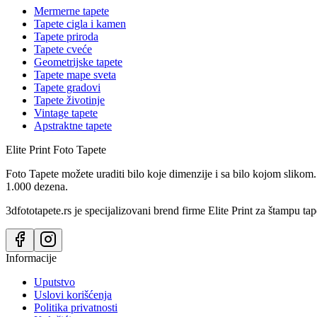
Mermerne tapete
Tapete cigla i kamen
Tapete priroda
Tapete cveće
Geometrijske tapete
Tapete mape sveta
Tapete gradovi
Tapete životinje
Vintage tapete
Apstraktne tapete
Elite Print
Foto Tapete
Foto Tapete možete uraditi bilo koje dimenzije i sa bilo kojom slikom.
1.000 dezena.
3dfototapete.rs je specijalizovani brend firme Elite Print za štampu tap
Informacije
Uputstvo
Uslovi korišćenja
Politika privatnosti