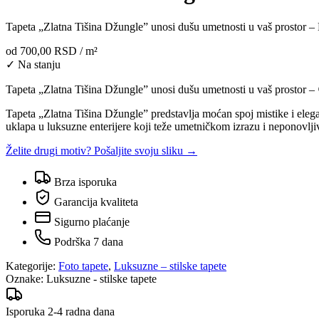
Tapeta „Zlatna Tišina Džungle” unosi dušu umetnosti u vaš prostor – 
od
700,00 RSD
/ m²
✓ Na stanju
Tapeta „Zlatna Tišina Džungle” unosi dušu umetnosti u vaš prostor 
Tapeta „Zlatna Tišina Džungle” predstavlja moćan spoj mistike i elega
uklapa u luksuzne enterijere koji teže umetničkom izrazu i neponovlj
Želite drugi motiv? Pošaljite svoju sliku →
Brza isporuka
Garancija kvaliteta
Sigurno plaćanje
Podrška 7 dana
Kategorije:
Foto tapete
,
Luksuzne – stilske tapete
Oznake:
Luksuzne - stilske tapete
Isporuka 2-4 radna dana