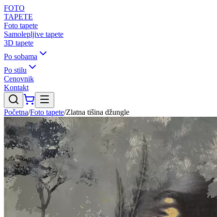
FOTO
TAPETE
Foto tapete
Samolepljive tapete
3D tapete
Po sobama
Po stilu
Cenovnik
Kontakt
Početna
/
Foto tapete
/
Zlatna tišina džungle