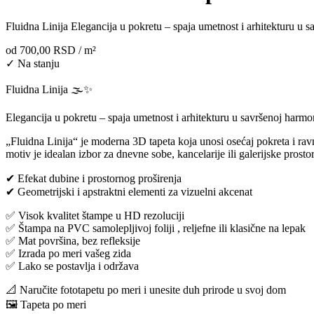
Fluidna Linija Elegancija u pokretu – spaja umetnost i arhitekturu u s
od
700,00 RSD
/ m²
✓ Na stanju
Fluidna Linija 🌫️✨
Elegancija u pokretu – spaja umetnost i arhitekturu u savršenoj harmoni
„Fluidna Linija“ je moderna 3D tapeta koja unosi osećaj pokreta i ravno
motiv je idealan izbor za dnevne sobe, kancelarije ili galerijske prosto
✔ Efekat dubine i prostornog proširenja
✔ Geometrijski i apstraktni elementi za vizuelni akcenat
✅ Visok kvalitet štampe u HD rezoluciji
✅ Štampa na PVC samolepljivoj foliji , reljefne ili klasične na lepak
✅ Mat površina, bez refleksije
✅ Izrada po meri vašeg zida
✅ Lako se postavlja i održava
📐 Naručite fototapetu po meri i unesite duh prirode u svoj dom
🖼️ Tapeta po meri