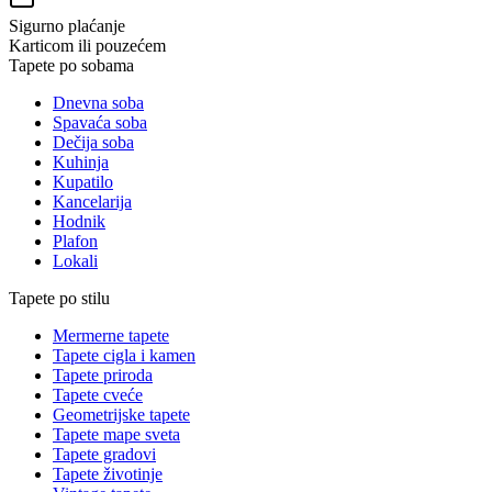
Sigurno plaćanje
Karticom ili pouzećem
Tapete po sobama
Dnevna soba
Spavaća soba
Dečija soba
Kuhinja
Kupatilo
Kancelarija
Hodnik
Plafon
Lokali
Tapete po stilu
Mermerne tapete
Tapete cigla i kamen
Tapete priroda
Tapete cveće
Geometrijske tapete
Tapete mape sveta
Tapete gradovi
Tapete životinje