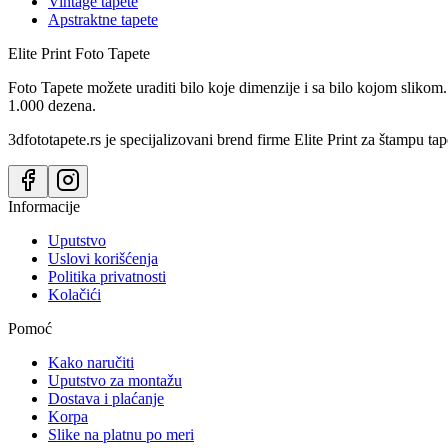
Vintage tapete
Apstraktne tapete
Elite Print
Foto Tapete
Foto Tapete možete uraditi bilo koje dimenzije i sa bilo kojom slikom.
1.000 dezena.
3dfototapete.rs je specijalizovani brend firme Elite Print za štampu tap
Informacije
Uputstvo
Uslovi korišćenja
Politika privatnosti
Kolačići
Pomoć
Kako naručiti
Uputstvo za montažu
Dostava i plaćanje
Korpa
Slike na platnu po meri