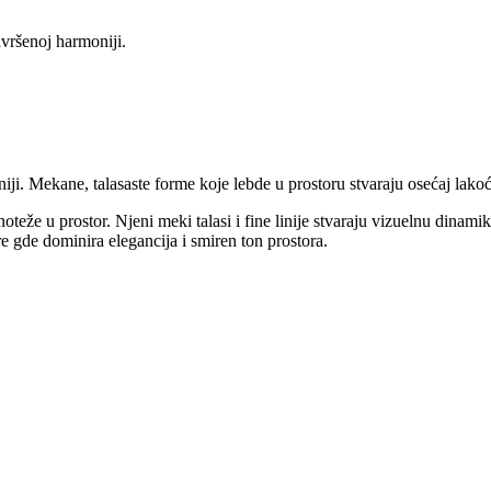
avršenoj harmoniji.
ji. Mekane, talasaste forme koje lebde u prostoru stvaraju osećaj lakoće
teže u prostor. Njeni meki talasi i fine linije stvaraju vizuelnu dinami
re gde dominira elegancija i smiren ton prostora.