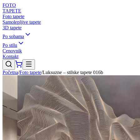
FOTO
TAPETE
Foto tapete
Samolepljive tapete
3D tapete
Po sobama
Po stilu
Cenovnik
Kontakt
Početna
/
Foto tapete
/
Luksuzne – stilske tapete 016b