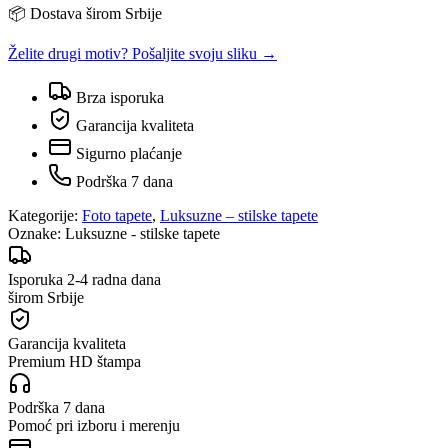
📦 Dostava širom Srbije
Želite drugi motiv? Pošaljite svoju sliku →
Brza isporuka
Garancija kvaliteta
Sigurno plaćanje
Podrška 7 dana
Kategorije:
Foto tapete
,
Luksuzne – stilske tapete
Oznake:
Luksuzne - stilske tapete
Isporuka 2-4 radna dana
širom Srbije
Garancija kvaliteta
Premium HD štampa
Podrška 7 dana
Pomoć pri izboru i merenju