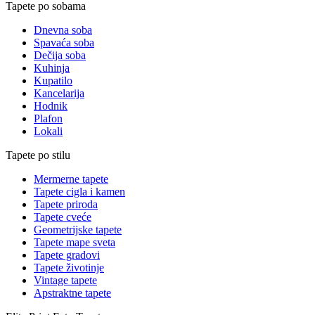
Tapete po sobama
Dnevna soba
Spavaća soba
Dečija soba
Kuhinja
Kupatilo
Kancelarija
Hodnik
Plafon
Lokali
Tapete po stilu
Mermerne tapete
Tapete cigla i kamen
Tapete priroda
Tapete cveće
Geometrijske tapete
Tapete mape sveta
Tapete gradovi
Tapete životinje
Vintage tapete
Apstraktne tapete