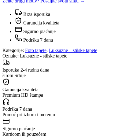
Želite drugi motiv? Pošaljite svoju sliku →
Brza isporuka
Garancija kvaliteta
Sigurno plaćanje
Podrška 7 dana
Kategorije:
Foto tapete
,
Luksuzne – stilske tapete
Oznake:
Luksuzne - stilske tapete
Isporuka 2-4 radna dana
širom Srbije
Garancija kvaliteta
Premium HD štampa
Podrška 7 dana
Pomoć pri izboru i merenju
Sigurno plaćanje
Karticom ili pouzećem