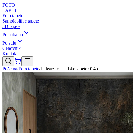
FOTO
TAPETE
Foto tapete
Samolepljive tapete
3D tapete
Po sobama
Po stilu
Cenovnik
Kontakt
Početna
/
Foto tapete
/
Luksuzne – stilske tapete 014b