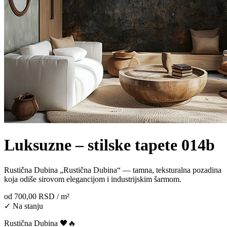
Luksuzne – stilske tapete 014b
Rustična Dubina „Rustična Dubina“ — tamna, teksturalna pozadina
koja odiše sirovom elegancijom i industrijskim šarmom.
od
700,00 RSD
/ m²
✓ Na stanju
Rustična Dubina 🖤🔥