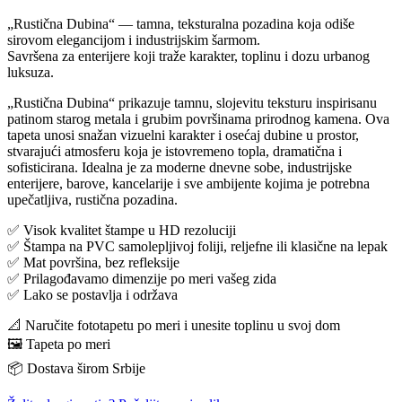
„Rustična Dubina“ — tamna, teksturalna pozadina koja odiše
sirovom elegancijom i industrijskim šarmom.
Savršena za enterijere koji traže karakter, toplinu i dozu urbanog
luksuza.
„Rustična Dubina“ prikazuje tamnu, slojevitu teksturu inspirisanu
patinom starog metala i grubim površinama prirodnog kamena. Ova
tapeta unosi snažan vizuelni karakter i osećaj dubine u prostor,
stvarajući atmosferu koja je istovremeno topla, dramatična i
sofisticirana. Idealna je za moderne dnevne sobe, industrijske
enterijere, barove, kancelarije i sve ambijente kojima je potrebna
upečatljiva, rustična pozadina.
✅ Visok kvalitet štampe u HD rezoluciji
✅ Štampa na PVC samolepljivoj foliji, reljefne ili klasične na lepak
✅ Mat površina, bez refleksije
✅ Prilagođavamo dimenzije po meri vašeg zida
✅ Lako se postavlja i održava
📐 Naručite fototapetu po meri i unesite toplinu u svoj dom
🖼️ Tapeta po meri
📦 Dostava širom Srbije