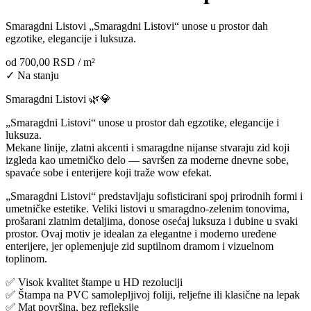
Smaragdni Listovi „Smaragdni Listovi“ unose u prostor dah
egzotike, elegancije i luksuza.
od
700,00 RSD
/ m²
✓ Na stanju
Smaragdni Listovi 🌿💎
„Smaragdni Listovi“ unose u prostor dah egzotike, elegancije i
luksuza.
Mekane linije, zlatni akcenti i smaragdne nijanse stvaraju zid koji
izgleda kao umetničko delo — savršen za moderne dnevne sobe,
spavaće sobe i enterijere koji traže wow efekat.
„Smaragdni Listovi“ predstavljaju sofisticirani spoj prirodnih formi i
umetničke estetike. Veliki listovi u smaragdno-zelenim tonovima,
prošarani zlatnim detaljima, donose osećaj luksuza i dubine u svaki
prostor. Ovaj motiv je idealan za elegantne i moderno uređene
enterijere, jer oplemenjuje zid suptilnom dramom i vizuelnom
toplinom.
✅ Visok kvalitet štampe u HD rezoluciji
✅ Štampa na PVC samolepljivoj foliji, reljefne ili klasične na lepak
✅ Mat površina, bez refleksije