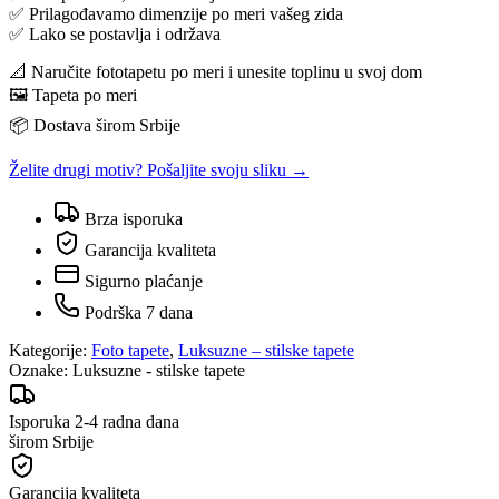
✅ Prilagođavamo dimenzije po meri vašeg zida
✅ Lako se postavlja i održava
📐 Naručite fototapetu po meri i unesite toplinu u svoj dom
🖼️ Tapeta po meri
📦 Dostava širom Srbije
Želite drugi motiv? Pošaljite svoju sliku →
Brza isporuka
Garancija kvaliteta
Sigurno plaćanje
Podrška 7 dana
Kategorije:
Foto tapete
,
Luksuzne – stilske tapete
Oznake:
Luksuzne - stilske tapete
Isporuka 2-4 radna dana
širom Srbije
Garancija kvaliteta