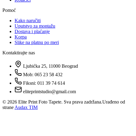
Pomoć
Kako naručiti
Uputstvo za montažu
Dostava i plaćanje
Korpa
Slike na platnu po meri
Kontaktirajte nas
Ljubićka 25, 11000 Beograd
Mob: 065 23 58 432
Fiksni: 011 39 74 614
eliteprintstudio@gmail.com
©
2026
Elite Print Foto Tapete. Sva prava zadržana.
Urađeno od
strane
Audax TIM