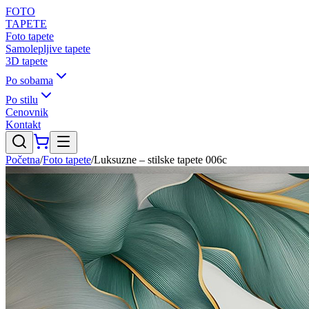
FOTO
TAPETE
Foto tapete
Samolepljive tapete
3D tapete
Po sobama
Po stilu
Cenovnik
Kontakt
Početna
/
Foto tapete
/
Luksuzne – stilske tapete 006c