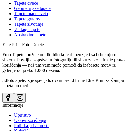
Tapete cveće
Geometrijske tapete
Tapete mape sveta
Tapete gradovi
Tapete životinje
Vintage tapete
Apstraktne tapete
Elite Print
Foto Tapete
Foto Tapete možete uraditi bilo koje dimenzije i sa bilo kojom
slikom. Pošaljite sopstvenu fotografiju ili sliku za koju imate pravo
korišćenja — naš tim vam može pomoći da izaberete motiv iz
galerije od preko 1.000 dezena.
3dfototapete.rs je specijalizovani brend firme Elite Print za štampu
tapeta po meri.
Informacije
Uputstvo
Uslovi korišćenja
Politika privatnosti
Kolačići