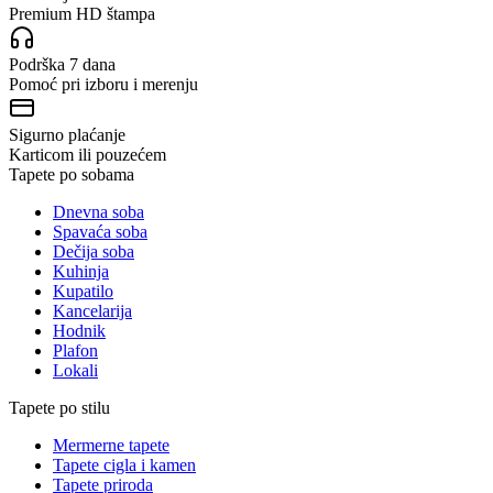
Premium HD štampa
Podrška 7 dana
Pomoć pri izboru i merenju
Sigurno plaćanje
Karticom ili pouzećem
Tapete po sobama
Dnevna soba
Spavaća soba
Dečija soba
Kuhinja
Kupatilo
Kancelarija
Hodnik
Plafon
Lokali
Tapete po stilu
Mermerne tapete
Tapete cigla i kamen
Tapete priroda