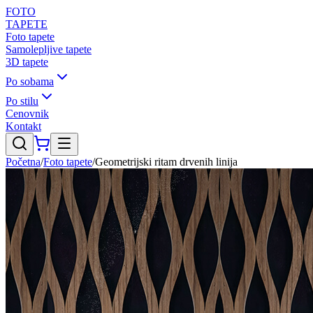
FOTO
TAPETE
Foto tapete
Samolepljive tapete
3D tapete
Po sobama
Po stilu
Cenovnik
Kontakt
Početna
/
Foto tapete
/
Geometrijski ritam drvenih linija