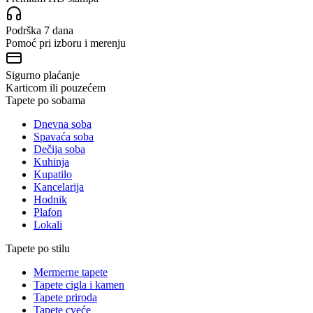
Podrška 7 dana
Pomoć pri izboru i merenju
Sigurno plaćanje
Karticom ili pouzećem
Tapete po sobama
Dnevna soba
Spavaća soba
Dečija soba
Kuhinja
Kupatilo
Kancelarija
Hodnik
Plafon
Lokali
Tapete po stilu
Mermerne tapete
Tapete cigla i kamen
Tapete priroda
Tapete cveće