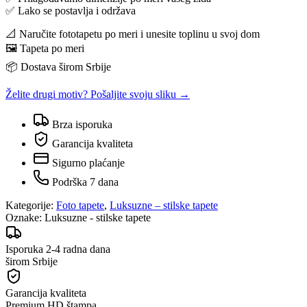
✅ Lako se postavlja i održava
📐 Naručite fototapetu po meri i unesite toplinu u svoj dom
🖼️ Tapeta po meri
📦 Dostava širom Srbije
Želite drugi motiv? Pošaljite svoju sliku →
Brza isporuka
Garancija kvaliteta
Sigurno plaćanje
Podrška 7 dana
Kategorije:
Foto tapete
,
Luksuzne – stilske tapete
Oznake:
Luksuzne - stilske tapete
Isporuka 2-4 radna dana
širom Srbije
Garancija kvaliteta
Premium HD štampa