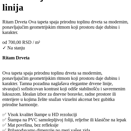
linija
Ritam Drveta Ova tapeta spaja prirodnu toplinu drveta sa modernim,
ponavljajućim geometrijskim ritmom koji prostoru daje dubinu i
karakter.
od
700,00 RSD
/ m²
✓ Na stanju
Ritam Drveta
Ova tapeta spaja prirodnu toplinu drveta sa modernim,
ponavljajućim geometrijskim ritmom koji prostoru daje dubinu i
karakter. Tamna pozadina naglašava elegantne drvene linije,
stvarajući sofisticovan kontrast koji odiše stabilnošću i savremenim
luksuzom. Idealan izbor za dnevne boravke, radne prostore ili
enterijere u kojima želite snažan vizuelni akcenat bez gubitka
prirodne harmonije.
✅ Visok kvalitet štampe u HD rezoluciji
✅ Štampa na PVC samolepljivoj foliji, reljefne ili klasične na lepak
✅ Mat površina, bez refleksije
✅ Prilagođavamo dimenzije po meri vašeg zida