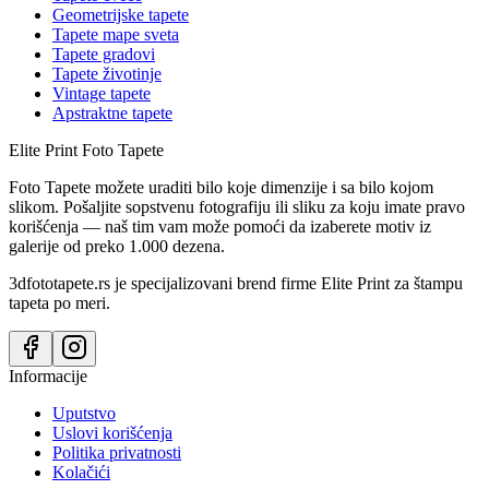
Geometrijske tapete
Tapete mape sveta
Tapete gradovi
Tapete životinje
Vintage tapete
Apstraktne tapete
Elite Print
Foto Tapete
Foto Tapete možete uraditi bilo koje dimenzije i sa bilo kojom
slikom. Pošaljite sopstvenu fotografiju ili sliku za koju imate pravo
korišćenja — naš tim vam može pomoći da izaberete motiv iz
galerije od preko 1.000 dezena.
3dfototapete.rs je specijalizovani brend firme Elite Print za štampu
tapeta po meri.
Informacije
Uputstvo
Uslovi korišćenja
Politika privatnosti
Kolačići