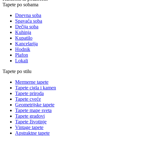
Tapete po sobama
Dnevna soba
Spavaća soba
Dečija soba
Kuhinja
Kupatilo
Kancelarija
Hodnik
Plafon
Lokali
Tapete po stilu
Mermerne tapete
Tapete cigla i kamen
Tapete priroda
Tapete cveće
Geometrijske tapete
Tapete mape sveta
Tapete gradovi
Tapete životinje
Vintage tapete
Apstraktne tapete