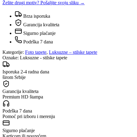
Želite drugi motiv? Pošaljite svoju sliku →
Brza isporuka
Garancija kvaliteta
Sigurno plaćanje
Podrška 7 dana
Kategorije:
Foto tapete
,
Luksuzne – stilske tapete
Oznake:
Luksuzne - stilske tapete
Isporuka 2-4 radna dana
širom Srbije
Garancija kvaliteta
Premium HD štampa
Podrška 7 dana
Pomoć pri izboru i merenju
Sigurno plaćanje
Karticom ili pouzećem