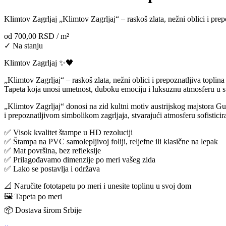
Klimtov Zagrljaj „Klimtov Zagrljaj“ – raskoš zlata, nežni oblici i pre
od
700,00 RSD
/ m²
✓ Na stanju
Klimtov Zagrljaj ✨🖤
„Klimtov Zagrljaj“ – raskoš zlata, nežni oblici i prepoznatljiva topli
Tapeta koja unosi umetnost, duboku emociju i luksuznu atmosferu u sv
„Klimtov Zagrljaj“ donosi na zid kultni motiv austrijskog majstora G
i prepoznatljivom simbolikom zagrljaja, stvarajući atmosferu sofistici
✅ Visok kvalitet štampe u HD rezoluciji
✅ Štampa na PVC samolepljivoj foliji, reljefne ili klasične na lepak
✅ Mat površina, bez refleksije
✅ Prilagođavamo dimenzije po meri vašeg zida
✅ Lako se postavlja i održava
📐 Naručite fototapetu po meri i unesite toplinu u svoj dom
🖼️ Tapeta po meri
📦 Dostava širom Srbije