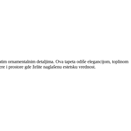
gatim ornamentalnim detaljima. Ova tapeta odiše elegancijom, toplinom
re i prostore gde želite naglašenu estetsku vrednost.