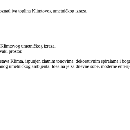
poznatljiva toplina Klimtovog umetničkog izraza.
na Klimtovog umetničkog izraza.
aki prostor.
ustava Klimta, ispunjen zlatnim tonovima, dekorativnim spiralama i bo
ranog umetničkog ambijenta. Idealna je za dnevne sobe, moderne enterije