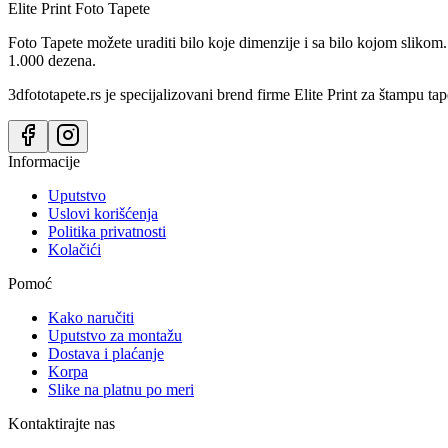
Elite Print
Foto Tapete
Foto Tapete možete uraditi bilo koje dimenzije i sa bilo kojom slikom.
1.000 dezena.
3dfototapete.rs je specijalizovani brend firme Elite Print za štampu tap
Informacije
Uputstvo
Uslovi korišćenja
Politika privatnosti
Kolačići
Pomoć
Kako naručiti
Uputstvo za montažu
Dostava i plaćanje
Korpa
Slike na platnu po meri
Kontaktirajte nas