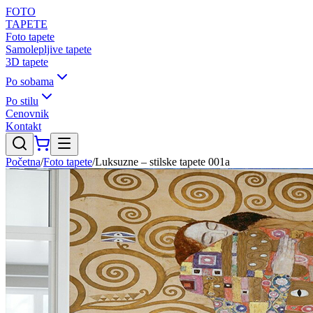
FOTO
TAPETE
Foto tapete
Samolepljive tapete
3D tapete
Po sobama
Po stilu
Cenovnik
Kontakt
Početna
/
Foto tapete
/
Luksuzne – stilske tapete 001a