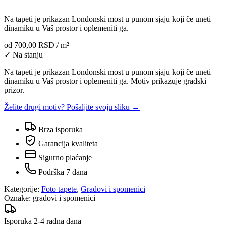
Na tapeti je prikazan Londonski most u punom sjaju koji če uneti
dinamiku u Vaš prostor i oplemeniti ga.
od
700,00 RSD
/ m²
✓ Na stanju
Na tapeti je prikazan Londonski most u punom sjaju koji če uneti
dinamiku u Vaš prostor i oplemeniti ga. Motiv prikazuje gradski
prizor.
Želite drugi motiv? Pošaljite svoju sliku →
Brza isporuka
Garancija kvaliteta
Sigurno plaćanje
Podrška 7 dana
Kategorije:
Foto tapete
,
Gradovi i spomenici
Oznake:
gradovi i spomenici
Isporuka 2-4 radna dana