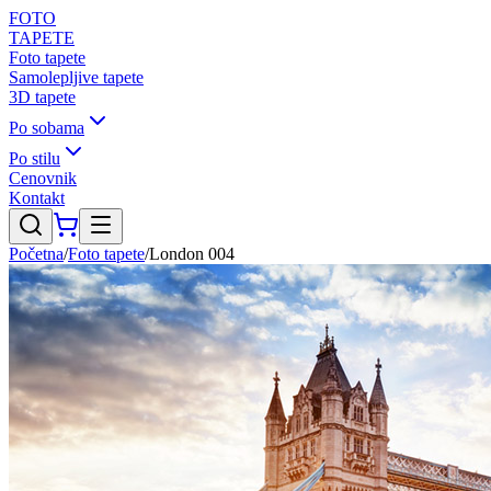
FOTO
TAPETE
Foto tapete
Samolepljive tapete
3D tapete
Po sobama
Po stilu
Cenovnik
Kontakt
Početna
/
Foto tapete
/
London 004