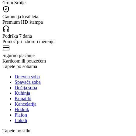
širom Srbije
Garancija kvaliteta
Premium HD štampa
Podrška 7 dana
Pomoć pri izboru i merenju
Sigurno plaćanje
Karticom ili pouzećem
Tapete po sobama
Dnevna soba
Spavaća soba
Dečija soba
Kuhinja
Kupatilo
Kancelarija
Hodnik
Plafon
Lokali
Tapete po stilu