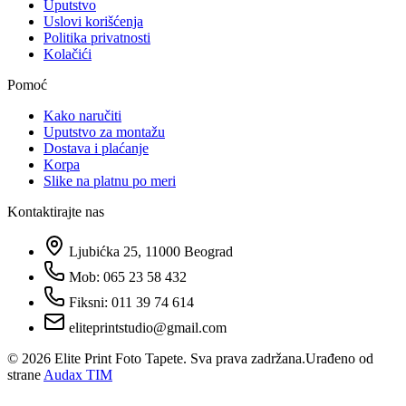
Uputstvo
Uslovi korišćenja
Politika privatnosti
Kolačići
Pomoć
Kako naručiti
Uputstvo za montažu
Dostava i plaćanje
Korpa
Slike na platnu po meri
Kontaktirajte nas
Ljubićka 25, 11000 Beograd
Mob: 065 23 58 432
Fiksni: 011 39 74 614
eliteprintstudio@gmail.com
©
2026
Elite Print Foto Tapete. Sva prava zadržana.
Urađeno od
strane
Audax TIM