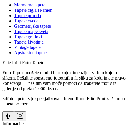
Mermerne tapete
Tapete cigla i kamen
Tapete priroda
Tapete cveće
Geometrijske tapete
Tapete mape sveta
Tapete gradovi
Tapete životinje
Vintage tapete
Apstraktne tapete
Elite Print
Foto Tapete
Foto Tapete možete uraditi bilo koje dimenzije i sa bilo kojom
slikom. Pošaljite sopstvenu fotografiju ili sliku za koju imate pravo
korišćenja — naš tim vam može pomoći da izaberete motiv iz
galerije od preko 1.000 dezena.
3dfototapete.rs je specijalizovani brend firme Elite Print za štampu
tapeta po meri.
Informacije