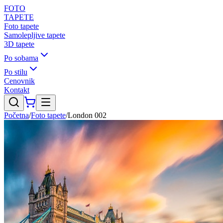
FOTO
TAPETE
Foto tapete
Samolepljive tapete
3D tapete
Po sobama
Po stilu
Cenovnik
Kontakt
Početna
/
Foto tapete
/
London 002