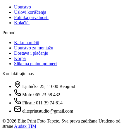
Uputstvo
Uslovi korišćenja
Politika privatnosti
Kolačići
Pomoć
Kako naručiti
Uputstvo za montažu
Dostava i plaćanje
Korpa
Slike na platnu po meri
Kontaktirajte nas
Ljubićka 25, 11000 Beograd
Mob: 065 23 58 432
Fiksni: 011 39 74 614
eliteprintstudio@gmail.com
©
2026
Elite Print Foto Tapete. Sva prava zadržana.
Urađeno od
strane
Audax TIM