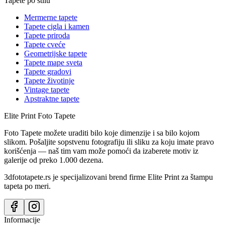
Tapete po stilu
Mermerne tapete
Tapete cigla i kamen
Tapete priroda
Tapete cveće
Geometrijske tapete
Tapete mape sveta
Tapete gradovi
Tapete životinje
Vintage tapete
Apstraktne tapete
Elite Print
Foto Tapete
Foto Tapete možete uraditi bilo koje dimenzije i sa bilo kojom
slikom. Pošaljite sopstvenu fotografiju ili sliku za koju imate pravo
korišćenja — naš tim vam može pomoći da izaberete motiv iz
galerije od preko 1.000 dezena.
3dfototapete.rs je specijalizovani brend firme Elite Print za štampu
tapeta po meri.
Informacije