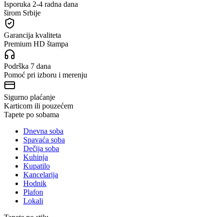
Isporuka 2-4 radna dana
širom Srbije
Garancija kvaliteta
Premium HD štampa
Podrška 7 dana
Pomoć pri izboru i merenju
Sigurno plaćanje
Karticom ili pouzećem
Tapete po sobama
Dnevna soba
Spavaća soba
Dečija soba
Kuhinja
Kupatilo
Kancelarija
Hodnik
Plafon
Lokali