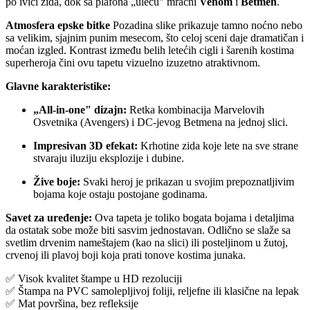
po ivici zida, dok sa plafona „uleću" mračni
Venom
i
Betmen
.
Atmosfera epske bitke
Pozadina slike prikazuje tamno noćno nebo
sa velikim, sjajnim punim mesecom, što celoj sceni daje dramatičan i
moćan izgled. Kontrast između belih letećih cigli i šarenih kostima
superheroja čini ovu tapetu vizuelno izuzetno atraktivnom.
Glavne karakteristike:
„All-in-one" dizajn:
Retka kombinacija Marvelovih
Osvetnika (Avengers) i DC-jevog Betmena na jednoj slici.
Impresivan 3D efekat:
Krhotine zida koje lete na sve strane
stvaraju iluziju eksplozije i dubine.
Žive boje:
Svaki heroj je prikazan u svojim prepoznatljivim
bojama koje ostaju postojane godinama.
Savet za uređenje:
Ova tapeta je toliko bogata bojama i detaljima
da ostatak sobe može biti sasvim jednostavan. Odlično se slaže sa
svetlim drvenim nameštajem (kao na slici) ili posteljinom u žutoj,
crvenoj ili plavoj boji koja prati tonove kostima junaka.
✅ Visok kvalitet štampe u HD rezoluciji
✅ Štampa na PVC samolepljivoj foliji, reljefne ili klasične na lepak
✅ Mat površina, bez refleksije