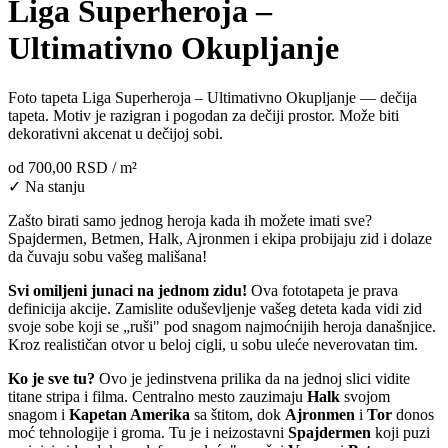
Liga Superheroja –
Ultimativno Okupljanje
Foto tapeta Liga Superheroja – Ultimativno Okupljanje — dečija
tapeta. Motiv je razigran i pogodan za dečiji prostor. Može biti
dekorativni akcenat u dečijoj sobi.
od
700,00 RSD
/ m²
✓ Na stanju
Zašto birati samo jednog heroja kada ih možete imati sve?
Spajdermen, Betmen, Halk, Ajronmen i ekipa probijaju zid i dolaze
da čuvaju sobu vašeg mališana!
Svi omiljeni junaci na jednom zidu!
Ova fototapeta je prava
definicija akcije. Zamislite oduševljenje vašeg deteta kada vidi zid
svoje sobe koji se „ruši" pod snagom najmoćnijih heroja današnjice.
Kroz realističan otvor u beloj cigli, u sobu uleće neverovatan tim.
Ko je sve tu?
Ovo je jedinstvena prilika da na jednoj slici vidite
titane stripa i filma. Centralno mesto zauzimaju
Halk
svojom
snagom i
Kapetan Amerika
sa štitom, dok
Ajronmen
i
Tor
donos
moć tehnologije i groma. Tu je i neizostavni
Spajdermen
koji puzi