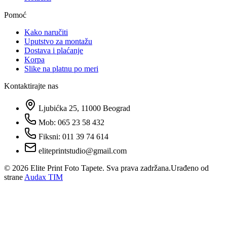
Pomoć
Kako naručiti
Uputstvo za montažu
Dostava i plaćanje
Korpa
Slike na platnu po meri
Kontaktirajte nas
Ljubićka 25, 11000 Beograd
Mob: 065 23 58 432
Fiksni: 011 39 74 614
eliteprintstudio@gmail.com
©
2026
Elite Print Foto Tapete. Sva prava zadržana.
Urađeno od
strane
Audax TIM