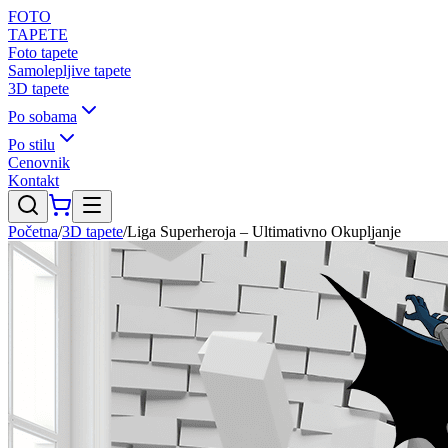
FOTO
TAPETE
Foto tapete
Samolepljive tapete
3D tapete
Po sobama
Po stilu
Cenovnik
Kontakt
Početna
/
3D tapete
/
Liga Superheroja – Ultimativno Okupljanje