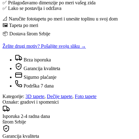
✅ Prilagođavamo dimenzije po meri vašeg zida
✅ Lako se postavlja i održava
📐 Naručite fototapetu po meri i unesite toplinu u svoj dom
🖼️ Tapeta po meri
📦 Dostava širom Srbije
Želite drugi motiv? Pošaljite svoju sliku →
Brza isporuka
Garancija kvaliteta
Sigurno plaćanje
Podrška 7 dana
Kategorije:
3D tapete
,
Dečije tapete
,
Foto tapete
Oznake:
gradovi i spomenici
Isporuka 2-4 radna dana
širom Srbije
Garancija kvaliteta