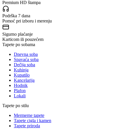
Premium HD štampa
Podrška 7 dana
Pomoć pri izboru i merenju
Sigurno plaćanje
Karticom ili pouzećem
Tapete po sobama
Dnevna soba
Spavaća soba
Dečija soba
Kuhinja
Kupatilo
Kancelarija
Hodnik
Plafon
Lokali
Tapete po stilu
Mermerne tapete
Tapete cigla i kamen
Tapete priroda