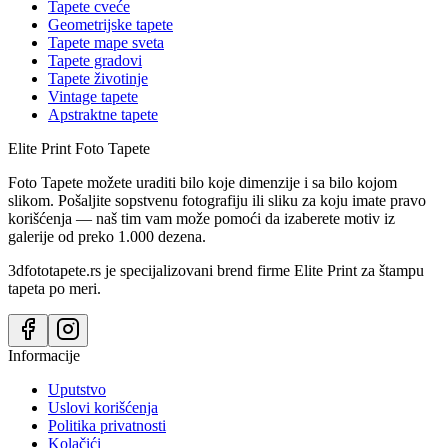
Tapete cveće
Geometrijske tapete
Tapete mape sveta
Tapete gradovi
Tapete životinje
Vintage tapete
Apstraktne tapete
Elite Print
Foto Tapete
Foto Tapete možete uraditi bilo koje dimenzije i sa bilo kojom
slikom. Pošaljite sopstvenu fotografiju ili sliku za koju imate pravo
korišćenja — naš tim vam može pomoći da izaberete motiv iz
galerije od preko 1.000 dezena.
3dfototapete.rs je specijalizovani brend firme Elite Print za štampu
tapeta po meri.
Informacije
Uputstvo
Uslovi korišćenja
Politika privatnosti
Kolačići